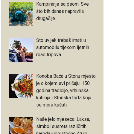
Kampiranje sa psom: Sve
što bih danas napravila
drugačije
Što uvijek trebaš imati u
automobilu tijekom ljetnih
road tripova
Konoba Baća u Stonu mjesto
je o kojem svi pričaju: 150
godina tradicije, vrhunska
kuhinja i Stonska torta koju
se mora kušati
Naše jelo mjeseca: Laksa,
simbol susreta različitih
naroda jugoistočne Azije