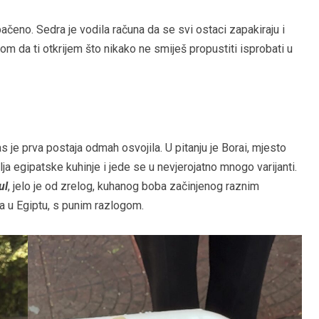
čeno. Sedra je vodila računa da se svi ostaci zapakiraju i
m da ti otkrijem što nikako ne smiješ propustiti isprobati u
as je prva postaja odmah osvojila. U pitanju je Borai, mjesto
lja egipatske kuhinje i jede se u nevjerojatno mnogo varijanti.
ul
, jelo je od zrelog, kuhanog boba začinjenog raznim
la u Egiptu, s punim razlogom.