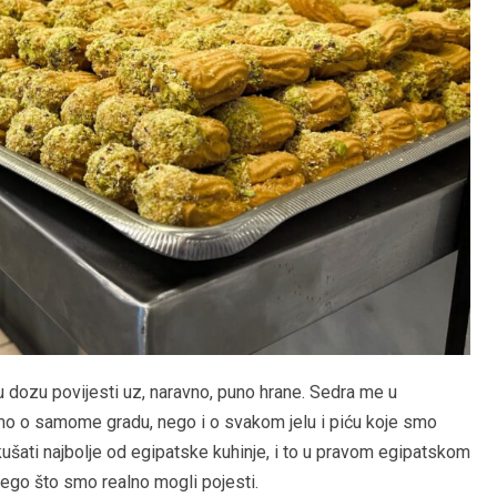
dnu dozu povijesti uz, naravno, puno hrane. Sedra me u
mo o samome gradu, nego i o svakom jelu i piću koje smo
kušati najbolje od egipatske kuhinje, i to u pravom egipatskom
e nego što smo realno mogli pojesti.