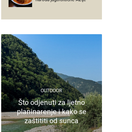
OUTDOOR
Što odjenuti za ljetno
planinarenje i kako se
zaštititi od sunca