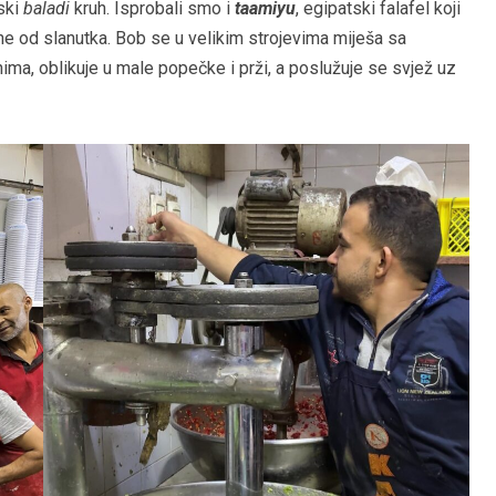
tski
baladi
kruh. Isprobali smo i
taamiyu
, egipatski falafel koji
a ne od slanutka. Bob se u velikim strojevima miješa sa
ima, oblikuje u male popečke i prži, a poslužuje se svjež uz