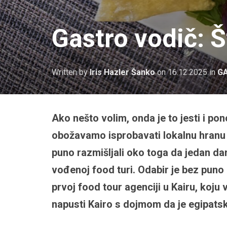
Gastro vodič: Š
Written by
Iris Hazler Šanko
on
16.12.2025
in
G
Ako nešto volim, onda je to jesti i po
obožavamo isprobavati lokalnu hranu 
puno razmišljali oko toga da jedan da
vođenoj food turi. Odabir je bez puno
prvoj food tour agenciji u Kairu, koju
napusti Kairo s dojmom da je egipats