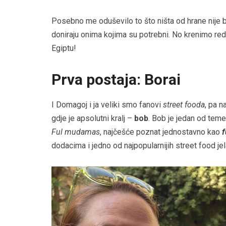
Posebno me oduševilo to što ništa od hrane nije ba
doniraju onima kojima su potrebni. No krenimo redo
Egiptu!
Prva postaja: Borai
I Domagoj i ja veliki smo fanovi
street fooda
, pa n
gdje je apsolutni kralj –
bob
. Bob je jedan od teme
Ful mudamas
, najčešće poznat jednostavno kao
f
dodacima i jedno od najpopularnijih street food je