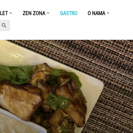
ZLET
ZEN ZONA
GASTRO
O NAMA
earch Button