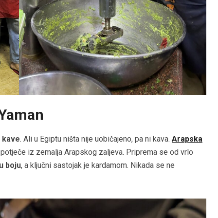
l Yaman
d
kave
. Ali u Egiptu ništa nije uobičajeno, pa ni kava.
Arapska
 potječe iz zemalja Arapskog zaljeva. Priprema se od vrlo
u boju
, a ključni sastojak je kardamom. Nikada se ne