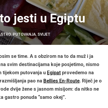
to jesti u Egiptu
ASTRO
,
PUTOVANJA
,
SVIJET
nosim se time. A s obzirom na to da muž i ja
na svim destinacijama koje posjetimo, nismo
n tijekom putovanja u
Egipat
provedemo na
 razmišljanja pao na
Bellies En-Route
. Riječ je o
 vode dvije žene s jasnom misijom: da nitko ne
ka gastro ponuda “samo okej”.