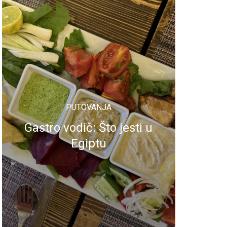
PUTOVANJA
Gastro vodič: Što jesti u
Egiptu