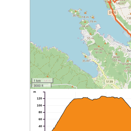
1 km
3000 ft
m
120
100
80
60
40