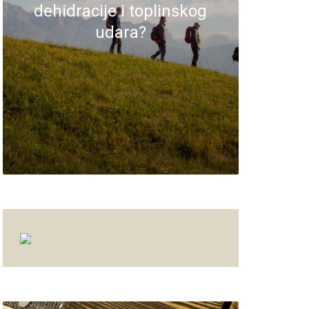
dehidracije i toplinskog
udara?