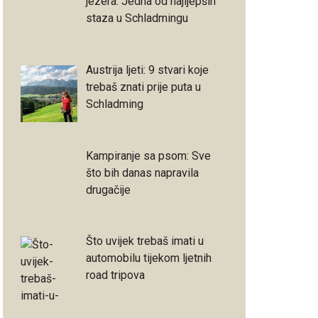
jezera: Jedna od najljepših
staza u Schladmingu
Austrija ljeti: 9 stvari koje
trebaš znati prije puta u
Schladming
Kampiranje sa psom: Sve
što bih danas napravila
drugačije
Što uvijek trebaš imati u
automobilu tijekom ljetnih
road tripova