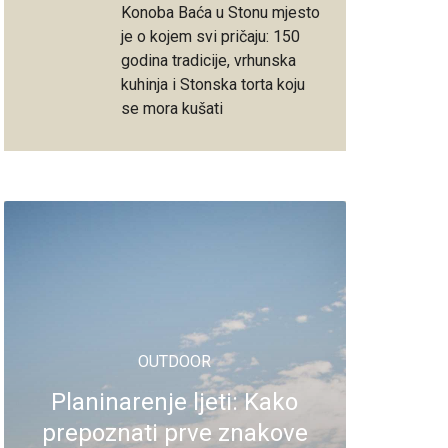
Konoba Baća u Stonu mjesto
je o kojem svi pričaju: 150
godina tradicije, vrhunska
kuhinja i Stonska torta koju
se mora kušati
OUTDOOR
Planinarenje ljeti: Kako
prepoznati prve znakove