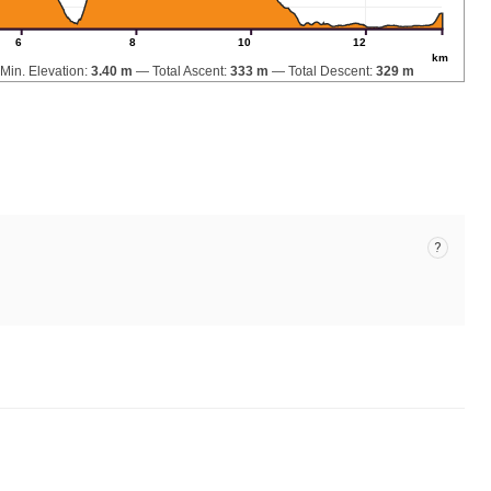
6
8
10
12
km
Min. Elevation:
3.40 m
Total Ascent:
333 m
Total Descent:
329 m
?