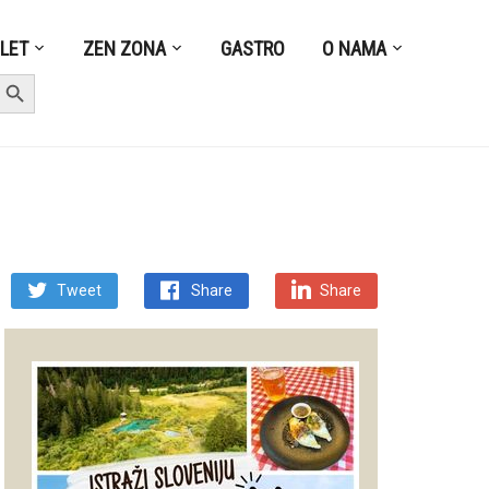
ZLET
ZEN ZONA
GASTRO
O NAMA
earch Button
Tweet
Share
Share