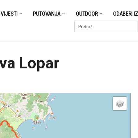
VIJESTI
PUTOVANJA
OUTDOOR
ODABERI I
S
Search
for:
va Lopar