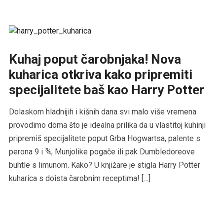
Kuhaj poput čarobnjaka! Nova
kuharica otkriva kako pripremiti
specijalitete baš kao Harry Potter
Dolaskom hladnijih i kišnih dana svi malo više vremena
provodimo doma što je idealna prilika da u vlastitoj kuhinji
pripremiš specijalitete poput Grba Hogwartsa, palente s
perona 9 i ¾, Munjolike pogače ili pak Dumbledoreove
buhtle s limunom. Kako? U knjižare je stigla Harry Potter
kuharica s doista čarobnim receptima! […]