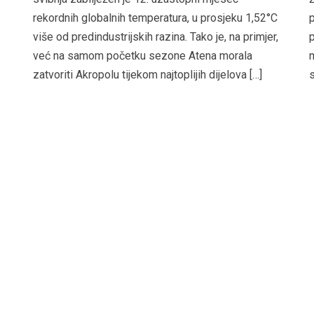
rekordnih globalnih temperatura, u prosjeku 1,52°C
p
više od predindustrijskih razina. Tako je, na primjer,
p
već na samom početku sezone Atena morala
m
zatvoriti Akropolu tijekom najtoplijih dijelova […]
s