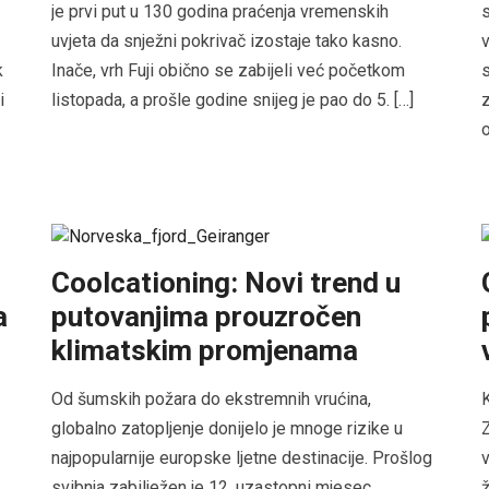
je prvi put u 130 godina praćenja vremenskih
s
uvjeta da snježni pokrivač izostaje tako kasno.
v
k
Inače, vrh Fuji obično se zabijeli već početkom
s
i
listopada, a prošle godine snijeg je pao do 5. […]
z
o
Coolcationing: Novi trend u
a
putovanjima prouzročen
klimatskim promjenama
Od šumskih požara do ekstremnih vrućina,
K
globalno zatopljenje donijelo je mnoge rizike u
Z
najpopularnije europske ljetne destinacije. Prošlog
v
svibnja zabilježen je 12. uzastopni mjesec
ž