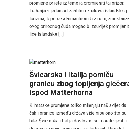
promjene prijete iz temelja promijeniti taj prizor.
Ledenjaci, jedan od zaštitnih znakova islandskog
turizma, tope se alarmantnom brzinom, a nestana
ovog prirodnog čuda mogao bi zauvijek promijenit
lice islandske […]
Švicarska i Italija pomiču
granicu zbog topljenja glečer
ispod Matterhorna
Klimatske promjene toliko mijenjaju naš svijet da
čak i granice između država više nisu ono što su
bile. Švicarska i Italija doslovno su morali sjesti i
dogovoriti novu granicu jer se ledenjak Theodul,