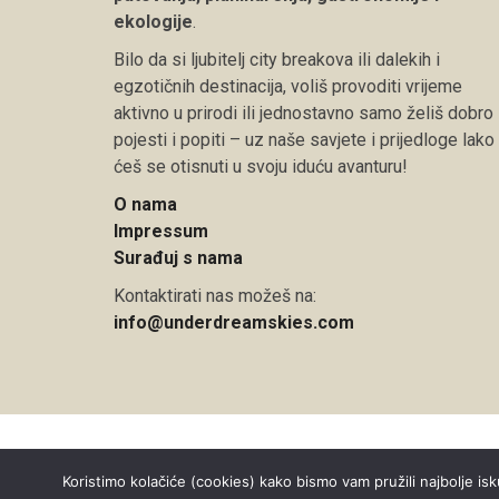
ekologije
.
Bilo da si ljubitelj city breakova ili dalekih i
egzotičnih destinacija, voliš provoditi vrijeme
aktivno u prirodi ili jednostavno samo želiš dobro
pojesti i popiti – uz naše savjete i prijedloge lako
ćeš se otisnuti u svoju iduću avanturu!
O nama
Impressum
Surađuj s nama
Kontaktirati nas možeš na:
info@underdreamskies.com
Copyright © 2026 Under Dreamskies
Koristimo kolačiće (cookies) kako bismo vam pružili najbolje isk