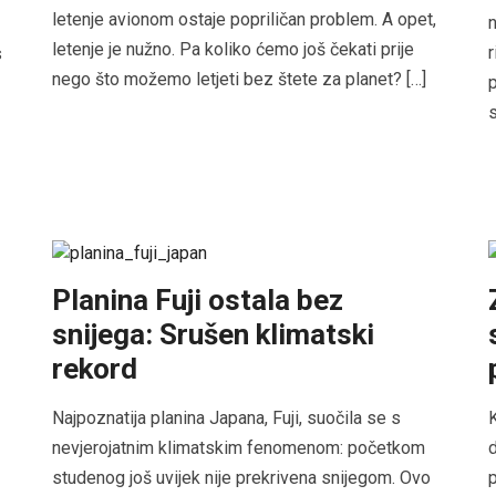
letenje avionom ostaje popriličan problem. A opet,
n
letenje je nužno. Pa koliko ćemo još čekati prije
r
s
nego što možemo letjeti bez štete za planet? […]
p
s
Planina Fuji ostala bez
snijega: Srušen klimatski
rekord
Najpoznatija planina Japana, Fuji, suočila se s
K
nevjerojatnim klimatskim fenomenom: početkom
d
studenog još uvijek nije prekrivena snijegom. Ovo