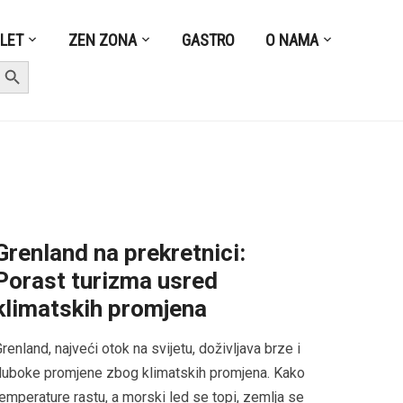
ZLET
ZEN ZONA
GASTRO
O NAMA
earch Button
Grenland na prekretnici:
Porast turizma usred
klimatskih promjena
renland, najveći otok na svijetu, doživljava brze i
duboke promjene zbog klimatskih promjena. Kako
emperature rastu, a morski led se topi, zemlja se