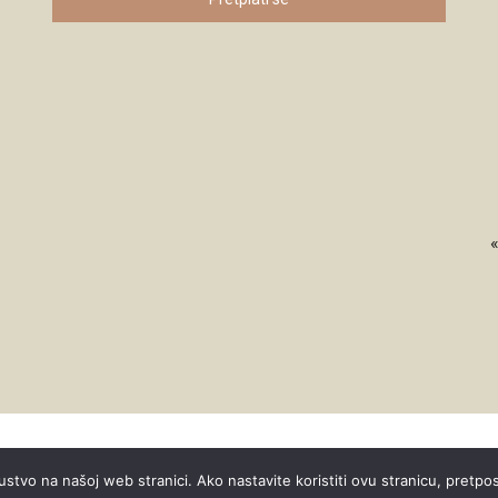
«
ustvo na našoj web stranici. Ako nastavite koristiti ovu stranicu, pretpo