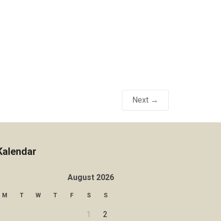
Next →
Kalendar
August 2026
M
T
W
T
F
S
S
1
2