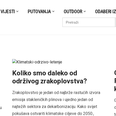
VIJESTI
PUTOVANJA
OUTDOOR
ODABERI I
S
Search
for:
Koliko smo daleko od
održivog zrakoplovstva?
Zrakoplovstvo je jedan od najbrže rastućih izvora
emisija stakleničkih plinova i ujedno jedan od
G
najtežih sektora za dekarbonizaciju. Kako svijet
 u
pokušava ostvariti klimatske ciljeve do 2050.,
t