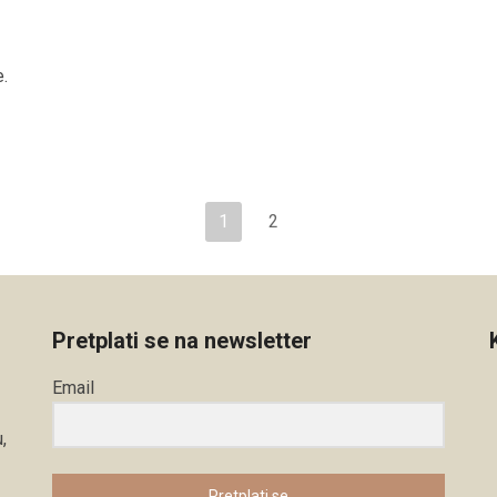
.
1
2
Pretplati se na newsletter
Email
,
Pretplati se