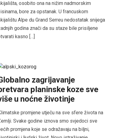
kijališta, osobito ona na nižim nadmorskim
isinama, bore za opstanak. U francuskom
kijalištu Alpe du Grand Serreu nedostatak snijega
adnjih godina znači da su staze bile prisiljene
tvarati kasno […]
Globalno zagrijavanje
pretvara planinske koze sve
više u noćne životinje
limatske promjene utječu na sve sfere života na
emlji. Svake godine iznova smo svjedoci sve
ećih promjena koje se odražavaju na biljni,
ivotinjski i ljudski život. Novo istraživanje