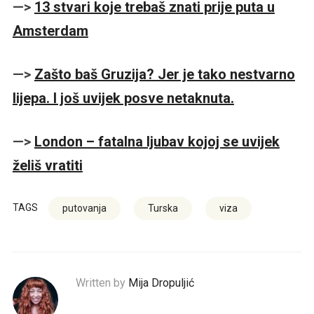
—>
13 stvari koje trebaš znati prije puta u
Amsterdam
—>
Zašto baš Gruzija? Jer je tako nestvarno
lijepa. I još uvijek posve netaknuta.
—>
London – fatalna ljubav kojoj se uvijek
želiš vratiti
TAGS
putovanja
Turska
viza
Written by
Mija Dropuljić