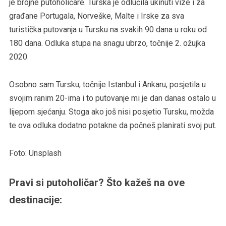
je brojne putoholičare. Turska je odlučila ukinuti vize i za
građane Portugala, Norveške, Malte i Irske za sva
turistička putovanja u Tursku na svakih 90 dana u roku od
180 dana. Odluka stupa na snagu ubrzo, točnije 2. ožujka
2020.
Osobno sam Tursku, točnije Istanbul i Ankaru, posjetila u
svojim ranim 20-ima i to putovanje mi je dan danas ostalo u
lijepom sjećanju. Stoga ako još nisi posjetio Tursku, možda
te ova odluka dodatno potakne da počneš planirati svoj put.
Foto: Unsplash
Pravi si putoholičar? Što kažeš na ove
destinacije: