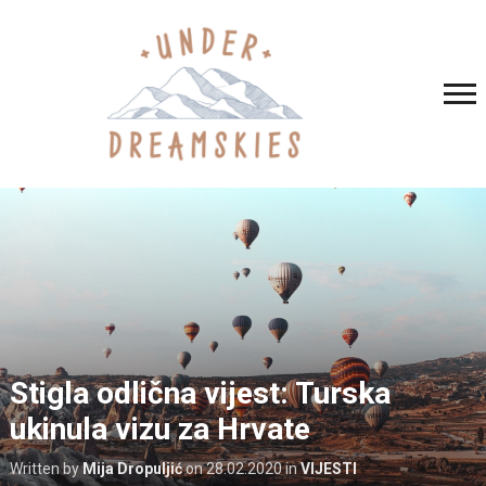
Stigla odlična vijest: Turska
ukinula vizu za Hrvate
Written by
Mija Dropuljić
on
28.02.2020
in
VIJESTI