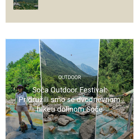
OUTDOOR
Soča Outdoor Festival:
Pridružili smo se dvodnevnom
hikeu dolinom Soče