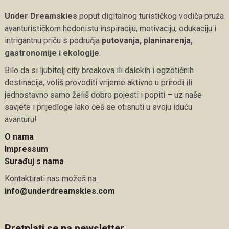
Under Dreamskies
poput digitalnog turističkog vodiča pruža
avanturističkom hedonistu inspiraciju, motivaciju, edukaciju i
intrigantnu priču s područja
putovanja, planinarenja,
gastronomije i ekologije
.
Bilo da si ljubitelj city breakova ili dalekih i egzotičnih
destinacija, voliš provoditi vrijeme aktivno u prirodi ili
jednostavno samo želiš dobro pojesti i popiti – uz naše
savjete i prijedloge lako ćeš se otisnuti u svoju iduću
avanturu!
O nama
Impressum
Surađuj s nama
Kontaktirati nas možeš na:
info@underdreamskies.com
Pretplati se na newsletter