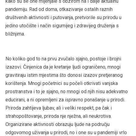
kako su se one mijenjale s obzirom na i dalje aktualnu
pandemiju. Rad od doma, otkazivanje ostalih raznih
društvenih aktivnosti i putovanja, pretvorile su prirodu u
jedino utočište i način sigurnijeg i zdravijeg druženja s
bližnjima.
No koliko god to na prvu zvučalo sjajno, postoje i brojni
izazovi. Činjenica da je kretanje ljudi ograničeno, mnogi
gravitiraju istim mjestima što donosi izazov pretjeranog
korištenja. Mnogi početnici su počeli otkrivati vanjska
prostranstva i to je sjajno, no mnogi od njih nisu adekvatno
educirani, a ni opremljeni za
ispravno
ponašanje u prirodi.
Priroda zahtijeva ljubav, ali i veliki respekt, pa čak i
strahopoštovanje, priroda nje nježna, ali neukrotiva.
Organizirane aktivnosti obrazuju ljude na području
odgovornog uživanja u prirodi, no i one su u pandemiji vrlo