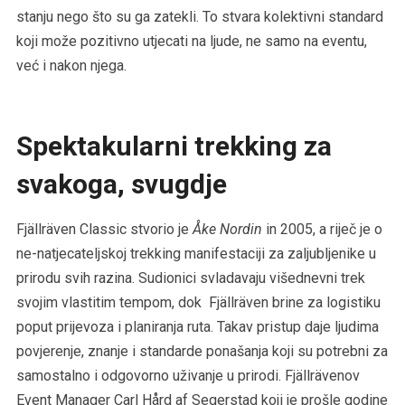
stanju nego što su ga zatekli. To stvara kolektivni standard
koji može pozitivno utjecati na ljude, ne samo na eventu,
već i nakon njega.
Spektakularni trekking za
svakoga, svugdje
Fjällräven Classic stvorio je
Åke Nordin
in 2005, a riječ je o
ne-natjecateljskoj trekking manifestaciji za zaljubljenike u
prirodu svih razina. Sudionici svladavaju višednevni trek
svojim vlastitim tempom, dok Fjällräven brine za logistiku
poput prijevoza i planiranja ruta. Takav pristup daje ljudima
povjerenje, znanje i standarde ponašanja koji su potrebni za
samostalno i odgovorno uživanje u prirodi. Fjällrävenov
Event Manager Carl Hård af Segerstad koji je prošle godine