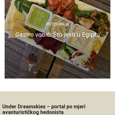
PUTOVANJA
Gastro vodič: Što jesti u Egiptu
Under Dreamskies – portal po mjeri
avanturističkog hedonista