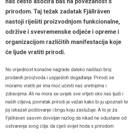
nas često asocira baš na povezanost s
prirodom. Taj težak zadatak Fjällräven
nastoji riješiti proizvodnjom funkcionalne,
održive i svevremenske odjeće i opreme i
organizacijom različitih manifestacija koje
će ljude vratiti prirodi.
No vrijednost konačne nagrade daleko nadilazi broj
prodanih proizvoda i uspješnih događanja. Prirodi se
moramo vratiti jer ima moć učiniti nas sretnijima i
zdravijima. Ali ne mora se uvijek sve vrtjeti oko nas ljudi i
naših ciljeva; povratak prirodi je važan kako bi ju upoznali te
joj iskazali poštovanje i brigu koju zaslužuje. A to je za
Fjällräven sasvim dovoljan razlog da nikad ne odustane od
ostvarenja svog cilja: da cijeli svijet hoda s prirodom.