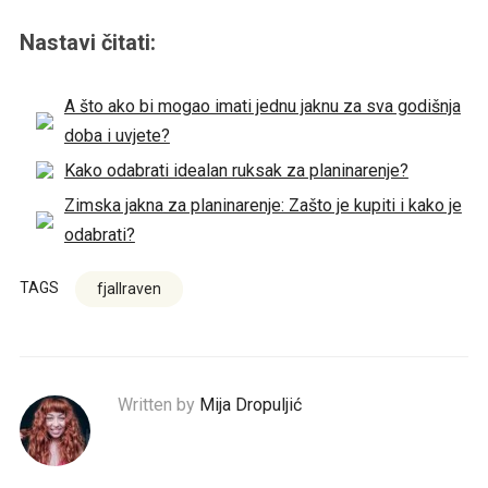
Nastavi čitati:
A što ako bi mogao imati jednu jaknu za sva godišnja
doba i uvjete?
Kako odabrati idealan ruksak za planinarenje?
Zimska jakna za planinarenje: Zašto je kupiti i kako je
odabrati?
TAGS
fjallraven
Written by
Mija Dropuljić