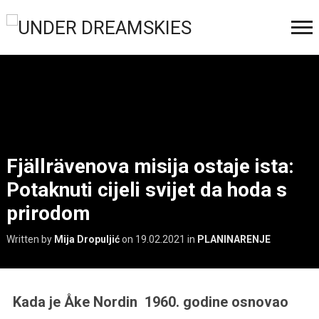
Fjällrävenova misija ostaje ista:
Potaknuti cijeli svijet da hoda s
prirodom
Written by
Mija Dropuljić
on
19.02.2021
in
PLANINARENJE
Kada je Åke Nordin 1960. godine osnovao