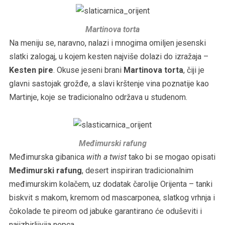
Martinova torta
Na meniju se, naravno, nalazi i mnogima omiljen jesenski
slatki zalogaj, u kojem kesten najviše dolazi do izražaja –
Kesten pire
. Okuse jeseni brani
Martinova torta
, čiji je
glavni sastojak grožđe, a slavi krštenje vina poznatije kao
Martinje, koje se tradicionalno održava u studenom.
Međimurski rafung
Međimurska gibanica
with a twist
tako bi se mogao opisati
Međimurski rafung
, desert inspiriran tradicionalnim
međimurskim kolačem, uz dodatak čarolije Orijenta – tanki
biskvit s makom, kremom od mascarponea, slatkog vrhnja i
čokolade te pireom od jabuke garantirano će oduševiti i
najizbirljivija nepca.