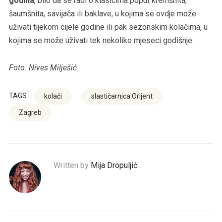
godina
, bilo da se radi o klasicima poput kremšnita,
šaumšnita, savijača ili baklave, u kojima se ovdje može
uživati tijekom cijele godine ili pak sezonskim kolačima, u
kojima se može uživati tek nekoliko mjeseci godišnje.
Foto: Nives Milješić
TAGS
kolači
slastičarnica Orijent
Zagreb
Written by
Mija Dropuljić