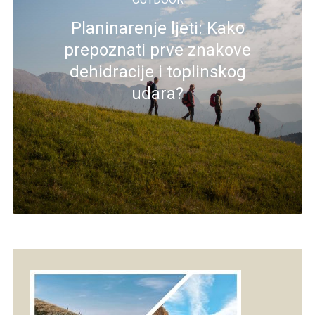
Planinarenje ljeti: Kako
prepoznati prve znakove
dehidracije i toplinskog
udara?