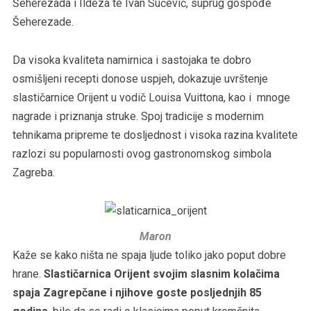
Šeherezada i Ildeza te Ivan Sučević, suprug gospođe
Šeherezade.
Da visoka kvaliteta namirnica i sastojaka te dobro
osmišljeni recepti donose uspjeh, dokazuje uvrštenje
slastičarnice Orijent u vodič Louisa Vuittona, kao i mnoge
nagrade i priznanja struke. Spoj tradicije s modernim
tehnikama pripreme te dosljednost i visoka razina kvalitete
razlozi su popularnosti ovog gastronomskog simbola
Zagreba.
Maron
Kaže se kako ništa ne spaja ljude toliko jako poput dobre
hrane.
Slastičarnica Orijent svojim slasnim kolačima
spaja Zagrepčane i njihove goste posljednjih 85