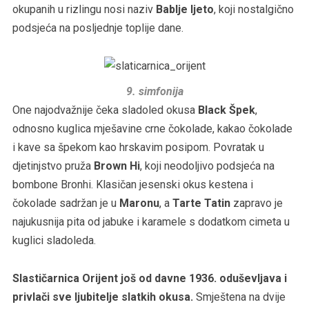
okupanih u rizlingu nosi naziv
Bablje ljeto
, koji nostalgično
podsjeća na posljednje toplije dane.
9. simfonija
One najodvažnije čeka sladoled okusa
Black Špek
,
odnosno kuglica mješavine crne čokolade, kakao čokolade
i kave sa špekom kao hrskavim posipom. Povratak u
djetinjstvo pruža
Brown Hi
, koji neodoljivo podsjeća na
bombone Bronhi. Klasičan jesenski okus kestena i
čokolade sadržan je u
Maronu
, a
Tarte Tatin
zapravo je
najukusnija pita od jabuke i karamele s dodatkom cimeta u
kuglici sladoleda.
Slastičarnica Orijent još od davne 1936. oduševljava i
privlači sve ljubitelje slatkih okusa.
Smještena na dvije