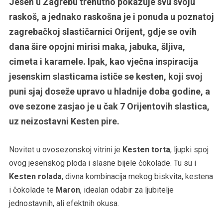
Jesen u Zagrebu trenutno pokazuje svu svoju
raskoš, a jednako raskošna je i ponuda u poznatoj
zagrebačkoj slastičarnici Orijent, gdje se ovih
dana šire opojni mirisi maka, jabuka, šljiva,
cimeta i karamele. Ipak, kao vječna inspiracija
jesenskim slasticama ističe se kesten, koji svoj
puni sjaj doseže upravo u hladnije doba godine, a
ove sezone zasjao je u čak 7 Orijentovih slastica,
uz neizostavni Kesten pire.
Novitet u ovosezonskoj vitrini je
Kesten torta
, ljupki spoj
ovog jesenskog ploda i slasne bijele čokolade. Tu su i
Kesten rolada
, divna kombinacija mekog biskvita, kestena
i čokolade te
Maron
, idealan odabir za ljubitelje
jednostavnih, ali efektnih okusa.