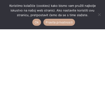
Email
Koristimo kolačiće (cookies) kako bismo vam pružili najbolje
iskustvo na našoj web stranici. Ako nastavite koristiti ovu
stranicu, pretpostavit ćemo da se s time slažete.
Ok
Pravila privatnosti
Pretplati se
Kalendar
November 2021
M
T
W
T
F
S
S
1
2
3
4
5
6
7
8
9
10
11
12
13
14
15
16
17
18
19
20
21
22
23
24
25
26
27
28