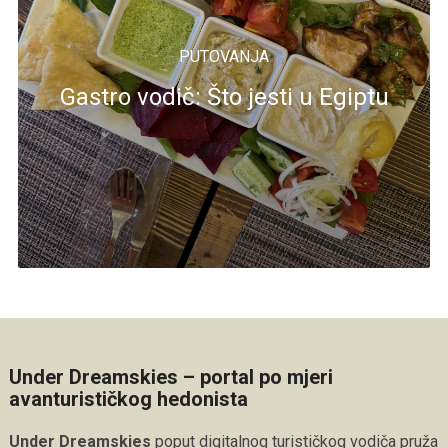
PUTOVANJA
Gastro vodič: Što jesti u Egiptu
Under Dreamskies – portal po mjeri
avanturističkog hedonista
Under Dreamskies
poput digitalnog turističkog vodiča pruža