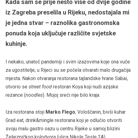
Kada sam se prije nešto više od dvije godine
iz Zagreba preselila u Rijeku, nedostajala mi
je jedna stvar – raznolika gastronomska
ponuda koja uključuje različite svjetske
kuhinje.
I nekako, unatoč pandemiji i svim izazovima koje ona vuče
za ugostitelje, u Rijeci su se počela otvarati malo drugačija
mjesta. Nakon otvaranja restorana tajlandske hrane Sabai,
otvorio se
street food
restoran Koya koji nudi azijske
rezance (
noodles
). Mojoj sreći nije bilo kraja.
Iza restorana stoji
Marko Flego
, Vološčanin, bivši kuhar
Grad eat, drink&mingle restorana koji je odlučio otvoriti
svoju malu gastro oazu u centru Rijeke u samoj blizini
Željezničkog kolodvora (ulica Nikole Tesle 2A).