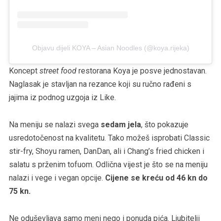
Objavu dijeli KOYA – Asian Noodles (@koya.rijeka)
Koncept
street food
restorana Koya je posve jednostavan.
Naglasak je stavljan na rezance koji su ručno rađeni s
jajima iz podnog uzgoja iz Like.
Na meniju se nalazi svega
sedam jela
, što pokazuje
usredotočenost na kvalitetu. Tako možeš isprobati Classic
stir-fry, Shoyu ramen, DanDan, ali i Chang’s fried chicken i
salatu s prženim tofuom. Odlična vijest je što se na meniju
nalazi i vege i vegan opcije.
Cijene se kreću od 46 kn do
75 kn.
Ne oduševljava samo meni nego i ponuda pića. Ljubitelji