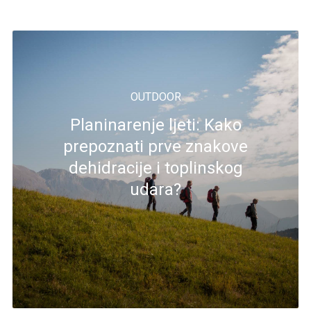
OUTDOOR
Planinarenje ljeti: Kako
prepoznati prve znakove
dehidracije i toplinskog
udara?