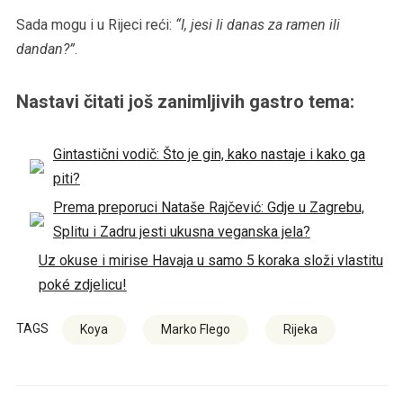
Sada mogu i u Rijeci reći:
“I, jesi li danas za ramen ili
dandan?”
.
Nastavi čitati još zanimljivih gastro tema:
Gintastični vodič: Što je gin, kako nastaje i kako ga
piti?
Prema preporuci Nataše Rajčević: Gdje u Zagrebu,
Splitu i Zadru jesti ukusna veganska jela?
Uz okuse i mirise Havaja u samo 5 koraka složi vlastitu
poké zdjelicu!
TAGS
Koya
Marko Flego
Rijeka