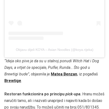
Objavu dijeli KOYA – Asian Noodles (@koya.rijeka)
“Ideja oko pive je da su u stalnoj ponudi Witch Hat i Dog
Days, a vrtjet će specijale, Pulfer, Runda… Što god u
Brewtigi bude”
, objasnila je
Matea Benzan
, iz pogađaš
Brewtige
.
Restoran funkcionira po principu
pick-upa
.
Hranu možeš
naručiti tamo, ali i nazvati unaprijed i najaviti kada bi došao
po svoju narudžbu. To možeš učiniti na broj 051/831345.