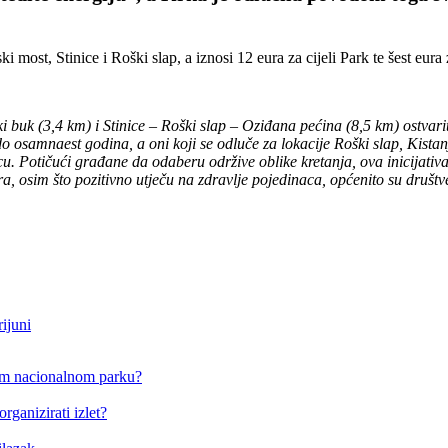
most, Stinice i Roški slap, a iznosi 12 eura za cijeli Park te šest eura 
 buk (3,4 km) i Stinice – Roški slap – Oziđana pećina (8,5 km) ostvarit
 do osamnaest godina, a oni koji se odluče za lokacije Roški slap, Ki
cu. Potičući građane da odaberu održive oblike kretanja, ova inicijativ
ra, osim što pozitivno utječu na zdravlje pojedinaca, općenito su društ
rijuni
om nacionalnom parku?
rganizirati izlet?