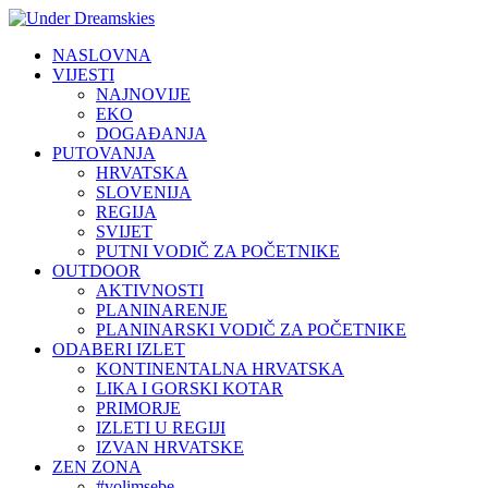
NASLOVNA
VIJESTI
NAJNOVIJE
EKO
DOGAĐANJA
PUTOVANJA
HRVATSKA
SLOVENIJA
REGIJA
SVIJET
PUTNI VODIČ ZA POČETNIKE
OUTDOOR
AKTIVNOSTI
PLANINARENJE
PLANINARSKI VODIČ ZA POČETNIKE
ODABERI IZLET
KONTINENTALNA HRVATSKA
LIKA I GORSKI KOTAR
PRIMORJE
IZLETI U REGIJI
IZVAN HRVATSKE
ZEN ZONA
#volimsebe