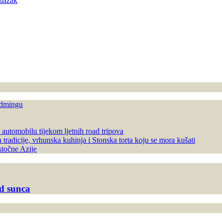
ilazak
ladmingu
u automobilu tijekom ljetnih road tripova
tradicije, vrhunska kuhinja i Stonska torta koju se mora kušati
stočne Azije
od sunca