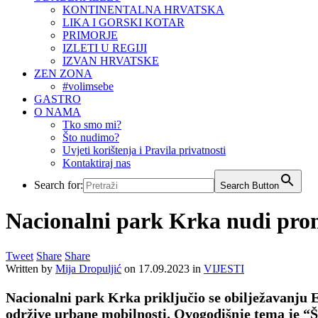
KONTINENTALNA HRVATSKA
LIKA I GORSKI KOTAR
PRIMORJE
IZLETI U REGIJI
IZVAN HRVATSKE
ZEN ZONA
#volimsebe
GASTRO
O NAMA
Tko smo mi?
Što nudimo?
Uvjeti korištenja i Pravila privatnosti
Kontaktiraj nas
Search for:
Search Button
Nacionalni park Krka nudi promo
Tweet
Share
Share
Written by
Mija Dropuljić
on
17.09.2023
in
VIJESTI
Nacionalni park Krka priključio se obilježavanju Eu
održive urbane mobilnosti. Ovogodišnje tema je “Št