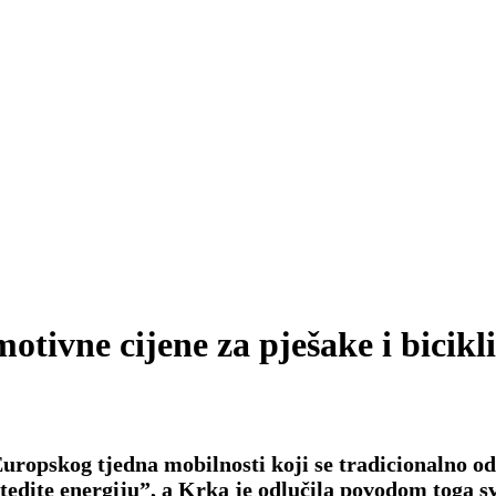
tivne cijene za pješake i bicikli
ropskog tjedna mobilnosti koji se tradicionalno održa
edite energiju”, a Krka je odlučila povodom toga sv