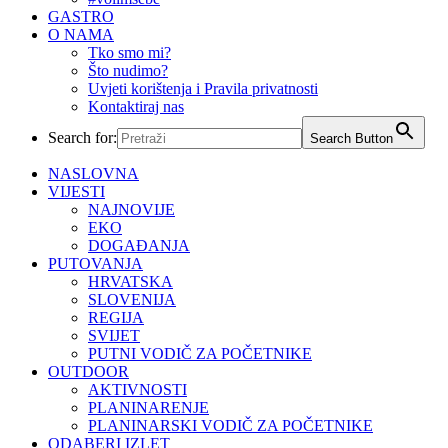
GASTRO
O NAMA
Tko smo mi?
Što nudimo?
Uvjeti korištenja i Pravila privatnosti
Kontaktiraj nas
Search for:
Search Button
NASLOVNA
VIJESTI
NAJNOVIJE
EKO
DOGAĐANJA
PUTOVANJA
HRVATSKA
SLOVENIJA
REGIJA
SVIJET
PUTNI VODIČ ZA POČETNIKE
OUTDOOR
AKTIVNOSTI
PLANINARENJE
PLANINARSKI VODIČ ZA POČETNIKE
ODABERI IZLET