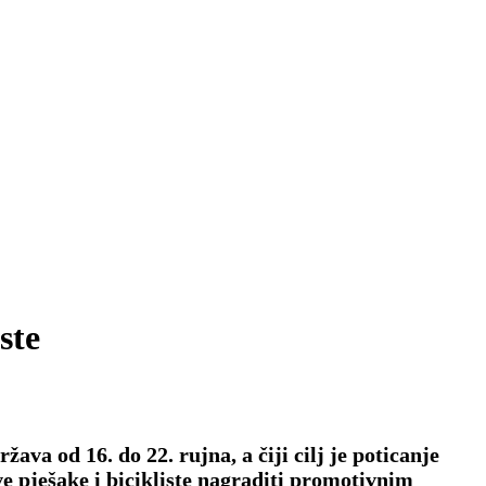
ste
va od 16. do 22. rujna, a čiji cilj je poticanje
e pješake i bicikliste nagraditi promotivnim