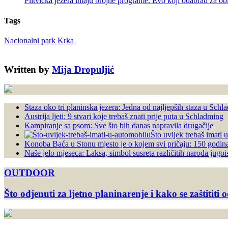
Plitvička jezera imaju brojne programe. Evo koji odabrati za ob
Tags
Nacionalni park Krka
Written by
Mija Dropuljić
Staza oko tri planinska jezera: Jedna od najljepših staza u Sch
Austrija ljeti: 9 stvari koje trebaš znati prije puta u Schladming
Kampiranje sa psom: Sve što bih danas napravila drugačije
Što uvijek trebaš imati 
Konoba Baća u Stonu mjesto je o kojem svi pričaju: 150 godina 
Naše jelo mjeseca: Laksa, simbol susreta različitih naroda jugoi
OUTDOOR
Što odjenuti za ljetno planinarenje i kako se zaštititi 