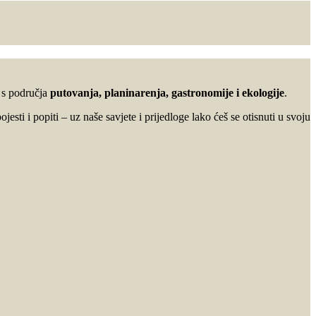
u s područja
putovanja, planinarenja, gastronomije i ekologije
.
ojesti i popiti – uz naše savjete i prijedloge lako ćeš se otisnuti u svoju