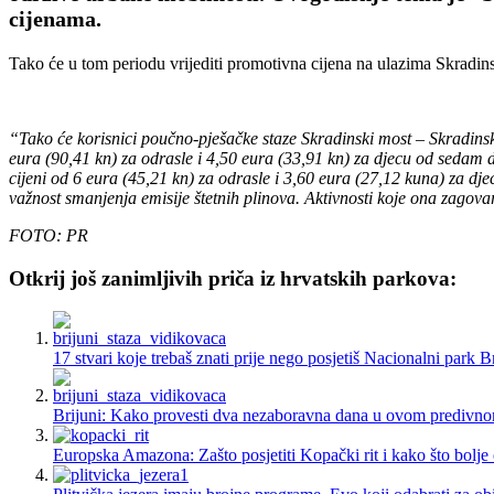
cijenama.
Tako će u tom periodu vrijediti promotivna cijena na ulazima Skradinski 
“Tako će korisnici poučno-pješačke staze Skradinski most – Skradinski
eura (90,41 kn) za odrasle i 4,50 eura (33,91 kn) za djecu od sedam
cijeni od 6 eura (45,21 kn) za odrasle i 3,60 eura (27,12 kuna) za dje
važnost smanjenja emisije štetnih plinova. Aktivnosti koje ona zagova
FOTO: PR
Otkrij još zanimljivih priča iz hrvatskih parkova:
17 stvari koje trebaš znati prije nego posjetiš Nacionalni park B
Brijuni: Kako provesti dva nezaboravna dana u ovom predivn
Europska Amazona: Zašto posjetiti Kopački rit i kako što bolje o