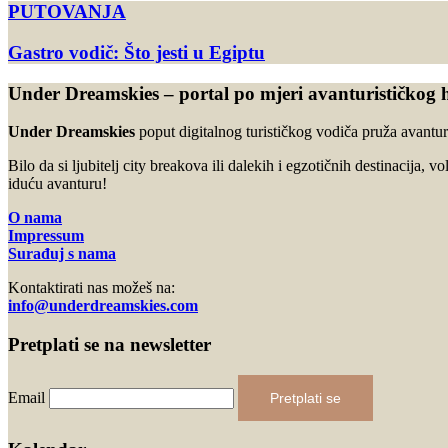
PUTOVANJA
Gastro vodič: Što jesti u Egiptu
Under Dreamskies – portal po mjeri avanturističkog 
Under Dreamskies
poput digitalnog turističkog vodiča pruža avanturi
Bilo da si ljubitelj city breakova ili dalekih i egzotičnih destinacija, v
iduću avanturu!
O nama
Impressum
Surađuj s nama
Kontaktirati nas možeš na:
info@underdreamskies.com
Pretplati se na newsletter
Email
Pretplati se