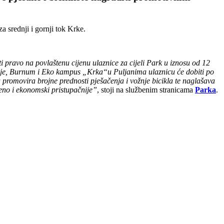
za srednji i gornji tok Krke.
i pravo na povlaštenu cijenu ulaznice za cijeli Park u iznosu od 12
stanje, Burnum i Eko kampus „Krka“u Puljanima ulaznicu će dobiti po
a promovira brojne prednosti pješačenja i vožnje bicikla te naglašava
veno i ekonomski pristupačnije”
, stoji na službenim stranicama
Parka
.