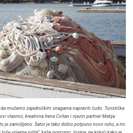
u to da možemo zajedničkim snagama napraviti čudo. Turistička
hovi vlasnici, kreativna Irena Cvitan i njezin partner Matija
 što je zamišljeno. Šator je tako dobio potpuno novo ruho, a mi
loše vrijeme ništa”
, kaže ponosno Josipa, ne krijući kako je