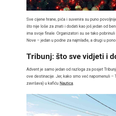
Sve cijene hrane, pića i suvenira su puno povoljni
što nije loše za znati i dodati kao još jedan od b
ima svoje finale. Organizatori su se tako pobrinul
Nove – jedan u podne za najmlađe, a drugi u ponoć.
Tribunj: što sve vidjeti i d
Advent je samo jedan od razloga za posjet Tribunju
ove destinacije. Jer, kako smo već napomenuli – 
završava) u kafiću
Nautica
.