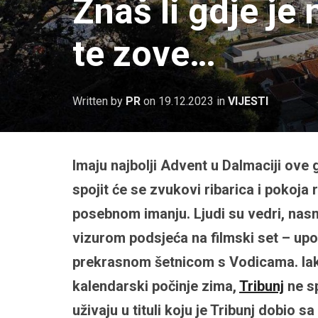
Znaš li gdje je
te zove…
Written by
PR
on
19.12.2023
in
VIJESTI
Imaju najbolji Advent u Dalmaciji ove 
spojit će se zvukovi ribarica i pokoja
posebnom imanju. Ljudi su vedri, nasmi
vizurom podsjeća na filmski set – up
prekrasnom šetnicom s Vodicama. Iako 
kalendarski počinje zima,
Tribunj
ne sp
uživaju u tituli koju je Tribunj dobio