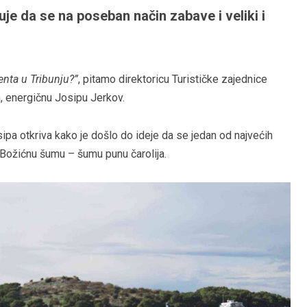
je da se na poseban način zabave i veliki i
enta u Tribunju?”
, pitamo direktoricu Turističke zajednice
, energičnu Josipu Jerkov.
sipa otkriva kako je došlo do ideje da se jedan od najvećih
u Božićnu šumu – šumu punu čarolija.