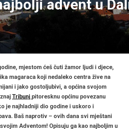
 najbolji advent u Da
godine, mjestom ćeš čuti žamor ljudi i djece,
 rika magaraca koji nedaleko centra žive na
jani i jako gostoljubivi, a općina svojom
oznaj
Tribunj
pitoresknu općinu povezanu
je najhladniji dio godine i uskoro i
ava. Baš naprotiv – ovih dana svi mještani
 sa svojim Adventom! Opisuju ga kao najboljim u