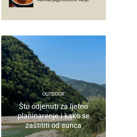
OUTDOOR
Što odjenuti za ljetno
planinarenje i kako se
zaštititi od sunca