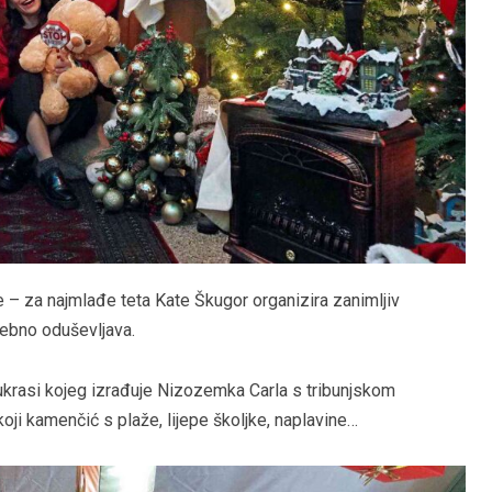
e – za najmlađe teta Kate Škugor organizira zanimljiv
osebno oduševljava.
ukrasi kojeg izrađuje Nizozemka Carla s tribunjskom
oji kamenčić s plaže, lijepe školjke, naplavine…