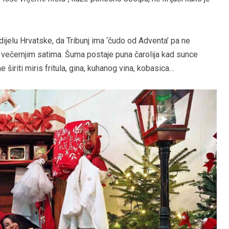
dijelu Hrvatske, da Tribunj ima ‘čudo od Adventa’ pa ne
večernjim satima. Šuma postaje puna čarolija kad sunce
širiti miris fritula, gina, kuhanog vina, kobasica…