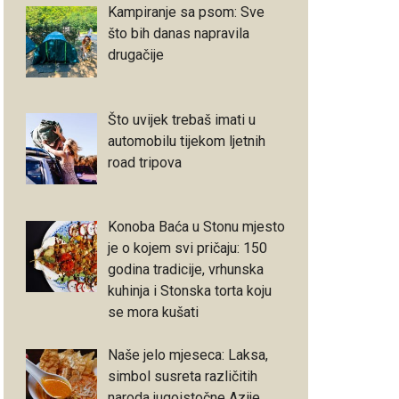
Kampiranje sa psom: Sve
što bih danas napravila
drugačije
Što uvijek trebaš imati u
automobilu tijekom ljetnih
road tripova
Konoba Baća u Stonu mjesto
je o kojem svi pričaju: 150
godina tradicije, vrhunska
kuhinja i Stonska torta koju
se mora kušati
Naše jelo mjeseca: Laksa,
simbol susreta različitih
naroda jugoistočne Azije