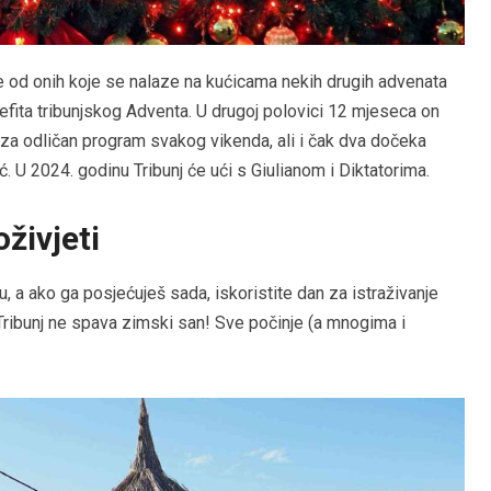
je od onih koje se nalaze na kućicama nekih drugih advenata
enefita tribunjskog Adventa. U drugoj polovici 12 mjeseca on
i za odličan program svakog vikenda, ali i čak dva dočeka
 U 2024. godinu Tribunj će ući s Giulianom i Diktatorima.
oživjeti
, a ako ga posjećuješ sada, iskoristite dan za istraživanje
Tribunj ne spava zimski san! Sve počinje (a mnogima i