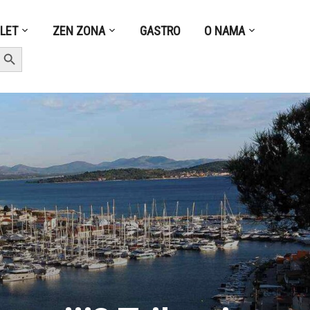
ZLET
ZEN ZONA
GASTRO
O NAMA
earch Button