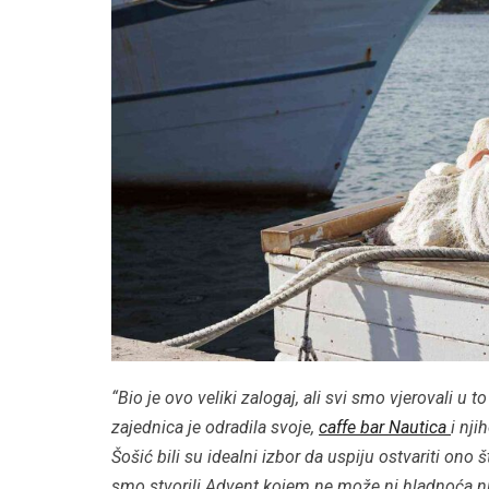
“Bio je ovo veliki zalogaj, ali svi smo vjerovali 
zajednica je odradila svoje,
caffe bar Nautica
i nji
Šošić bili su idealni izbor da uspiju ostvariti ono
smo stvorili Advent kojem ne može ni hladnoća ni 