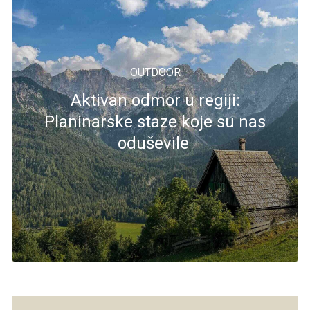
OUTDOOR
Aktivan odmor u regiji:
Planinarske staze koje su nas
oduševile