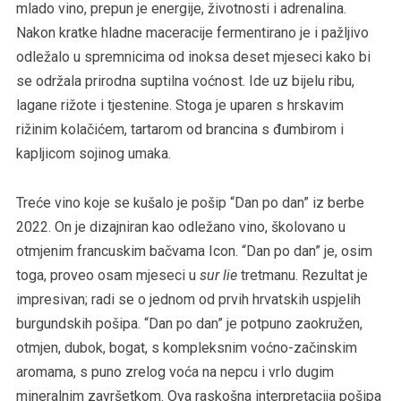
mlado vino, prepun je energije, životnosti i adrenalina.
Nakon kratke hladne maceracije fermentirano je i pažljivo
odležalo u spremnicima od inoksa deset mjeseci kako bi
se održala prirodna suptilna voćnost. Ide uz bijelu ribu,
lagane rižote i tjestenine. Stoga je uparen s hrskavim
rižinim kolačićem, tartarom od brancina s đumbirom i
kapljicom sojinog umaka.
Treće vino koje se kušalo je pošip “Dan po dan” iz berbe
2022. On je dizajniran kao odležano vino, školovano u
otmjenim francuskim bačvama Icon. “Dan po dan” je, osim
toga, proveo osam mjeseci u
sur lie
tretmanu. Rezultat je
impresivan; radi se o jednom od prvih hrvatskih uspjelih
burgundskih pošipa. “Dan po dan” je potpuno zaokružen,
otmjen, dubok, bogat, s kompleksnim voćno-začinskim
aromama, s puno zrelog voća na nepcu i vrlo dugim
mineralnim završetkom. Ova raskošna interpretacija pošipa