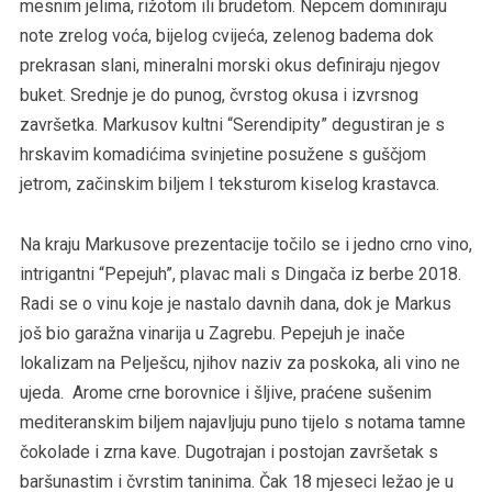
mesnim jelima, rižotom ili brudetom. Nepcem dominiraju
note zrelog voća, bijelog cvijeća, zelenog badema dok
prekrasan slani, mineralni morski okus definiraju njegov
buket. Srednje je do punog, čvrstog okusa i izvrsnog
završetka. Markusov kultni “Serendipity” degustiran je s
hrskavim komadićima svinjetine posužene s guščjom
jetrom, začinskim biljem I teksturom kiselog krastavca.
Na kraju Markusove prezentacije točilo se i jedno crno vino,
intrigantni “Pepejuh”, plavac mali s Dingača iz berbe 2018.
Radi se o vinu koje je nastalo davnih dana, dok je Markus
još bio garažna vinarija u Zagrebu. Pepejuh je inače
lokalizam na Pelješcu, njihov naziv za poskoka, ali vino ne
ujeda. Arome crne borovnice i šljive, praćene sušenim
mediteranskim biljem najavljuju puno tijelo s notama tamne
čokolade i zrna kave. Dugotrajan i postojan završetak s
baršunastim i čvrstim taninima. Čak 18 mjeseci ležao je u