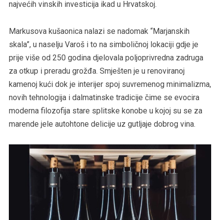
najvećih vinskih investicija ikad u Hrvatskoj.
Markusova kušaonica nalazi se nadomak “Marjanskih
skala”, u naselju Varoš i to na simboličnoj lokaciji gdje je
prije više od 250 godina djelovala poljoprivredna zadruga
za otkup i preradu grožđa. Smješten je u renoviranoj
kamenoj kući dok je interijer spoj suvremenog minimalizma,
novih tehnologija i dalmatinske tradicije čime se evocira
moderna filozofija stare splitske konobe u kojoj su se za
marende jele autohtone delicije uz gutljaje dobrog vina.