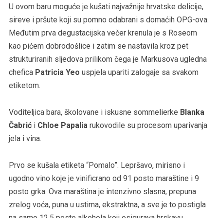
U ovom baru moguće je kušati najvažnije hrvatske delicije,
sireve i pršute koji su pomno odabrani s domaćih OPG-ova.
Međutim prva degustacijska večer krenula je s Roseom
kao pićem dobrodošlice i zatim se nastavila kroz pet
strukturiranih sljedova prilikom čega je Markusova ugledna
chefica
Patricia Yeo
uspjela upariti zalogaje sa svakom
etiketom.
Voditeljica bara, školovane i iskusne sommelierke
Blanka
Čabrić
i
Chloe Papalia
rukovodile su procesom uparivanja
jela i vina.
Prvo se kušala etiketa “Pomalo”. Lepršavo, mirisno i
ugodno vino koje je vinificrano od 91 posto maraštine i 9
posto grka. Ova maraština je intenzivno slasna, prepuna
zrelog voća, puna u ustima, ekstraktna, a sve je to postigla
na samo 12.5 posto alkohola koji osigurava hrskavu