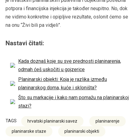
je hrvatskim planinarskim putevima i objektima potrebna
potpora i financijska injekcija je također neupitno. No, dok
ne vidimo konkretne i opipljive rezultate, oslonit ćemo se
na onu “Živi bili pa vidjeli”.
Nastavi čitati:
Kada doznaš koje su sve prednosti planinarenja,
odmah ćeš uskočiti u gojzerice
Planinarski objekti: Koja je razlika između
planinarskog doma, kuće i skloništa?
Što su markacije i kako nam pomažu na planinarskoj
stazi?
TAGS
hrvatski planinarski savez
planinarenje
planinarske staze
planinarski objekti