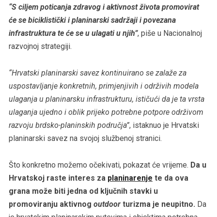
“S ciljem poticanja zdravog i aktivnost života promovirat
će se biciklistički i planinarski sadržaji i povezana
infrastruktura te će se u ulagati u njih”
, piše u Nacionalnoj
razvojnoj strategiji.
“Hrvatski planinarski savez kontinuirano se zalaže za
uspostavljanje konkretnih, primjenjivih i održivih modela
ulaganja u planinarsku infrastrukturu, ističući da je ta vrsta
ulaganja ujedno i oblik prijeko potrebne potpore održivom
razvoju brdsko-planinskih područja”
, istaknuo je Hrvatski
planinarski savez na svojoj službenoj stranici.
Što konkretno možemo očekivati, pokazat će vrijeme.
Da u
Hrvatskoj raste interes za
planinarenje
te da ova
grana može biti jedna od ključnih stavki u
promoviranju aktivnog
outdoor
turizma je neupitno.
Da