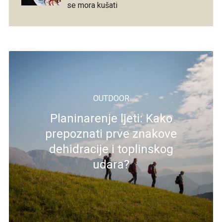
se mora kušati
OUTDOOR
Planinarenje ljeti: Kako
prepoznati prve znakove
dehidracije i toplinskog
udara?