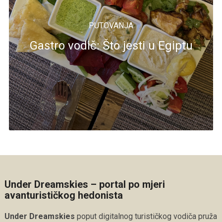
PUTOVANJA
Gastro vodič: Što jesti u Egiptu
Under Dreamskies – portal po mjeri
avanturističkog hedonista
Under Dreamskies
poput digitalnog turističkog vodiča pruža