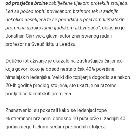
od prosječne brzine
zabilježene tijekom proteklih stoljeća.
Led se počeo topiti povećanom brzinom tek u zadnjih
nekoliko desetljeća te se podudara s pojavom klimatskih
promjena uzrokovanih ljudskom aktivnošću”
, objasnio je
Jonathan Carrivick, glavni autor znanstvenog rada i
profesor na Sveučilištu u Leedsu.
Dotično istraživanje je ukazalo na zastrašujuću činjenicu
koja govori kako je dosad nestalo čak 40% površine
himalajskih ledenjaka. Veliki dio topljenja dogodio se nakon
70-ih godina prošlog stoljeća, što ukazuje na razorne
posljedice klimatskih promjena.
Znanstvenici su pokazali kako se ledenjaci tope
ekstremnom brzinom, odnosno 10 puta brže u zadnjih 40
godina nego tijekom sedam prethodnih stoljeća.