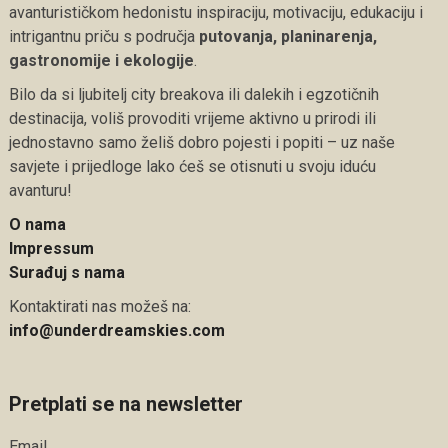
avanturističkom hedonistu inspiraciju, motivaciju, edukaciju i
intrigantnu priču s područja
putovanja, planinarenja,
gastronomije i ekologije
.
Bilo da si ljubitelj city breakova ili dalekih i egzotičnih
destinacija, voliš provoditi vrijeme aktivno u prirodi ili
jednostavno samo želiš dobro pojesti i popiti – uz naše
savjete i prijedloge lako ćeš se otisnuti u svoju iduću
avanturu!
O nama
Impressum
Surađuj s nama
Kontaktirati nas možeš na:
info@underdreamskies.com
Pretplati se na newsletter
Email