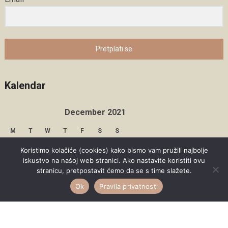
Pretplati se
Kalendar
December 2021
M
T
W
T
F
S
S
1
2
3
4
5
Koristimo kolačiće (cookies) kako bismo vam pružili najbolje
iskustvo na našoj web stranici. Ako nastavite koristiti ovu
6
7
8
9
10
11
12
stranicu, pretpostavit ćemo da se s time slažete.
Ok
Pravila privatnosti
13
14
15
16
17
18
19
20
21
22
23
24
25
26