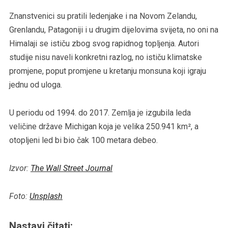
Znanstvenici su pratili ledenjake i na Novom Zelandu,
Grenlandu, Patagoniji i u drugim dijelovima svijeta, no oni na
Himalaji se ističu zbog svog rapidnog topljenja. Autori
studije nisu naveli konkretni razlog, no ističu klimatske
promjene, poput promjene u kretanju monsuna koji igraju
jednu od uloga.
U periodu od 1994. do 2017. Zemlja je izgubila leda
veličine države Michigan koja je velika 250.941 km², a
otopljeni led bi bio čak 100 metara debeo.
Izvor:
The Wall Street Journal
Foto:
Unsplash
Nastavi čitati: