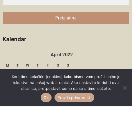
Pretplati se
Kalendar
April 2022
M
T
W
T
F
S
S
1
2
3
Koristimo kolačiće (cookies) kako bismo vam pružili najbolje
iskustvo na našoj web stranici. Ako nastavite koristiti ovu
4
5
6
7
8
9
10
stranicu, pretpostavit ćemo da se s time slažete.
Ok
Pravila privatnosti
11
12
13
14
15
16
17
18
19
20
21
22
23
24
25
26
27
28
29
30