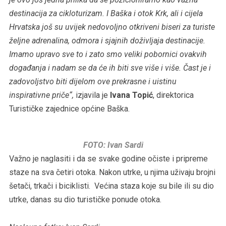
destinacija za cikloturizam. I Baška i otok Krk, ali i cijela
Hrvatska još su uvijek nedovoljno otkriveni biseri za turiste
željne adrenalina, odmora i sjajnih doživljaja destinacije.
Imamo upravo sve to i zato smo veliki pobornici ovakvih
događanja i nadam se da će ih biti sve više i više. Čast je i
zadovoljstvo biti dijelom ove prekrasne i uistinu
inspirativne priče“,
izjavila je
Ivana Topić
, direktorica
Turističke zajednice općine Baška.
FOTO: Ivan Sardi
Važno je naglasiti i da se svake godine očiste i pripreme
staze na sva četiri otoka. Nakon utrke, u njima uživaju brojni
šetači, trkači i biciklisti. Većina staza koje su bile ili su dio
utrke, danas su dio turističke ponude otoka.