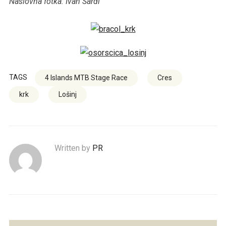
Naslovna fotka: Ivan Sardi
TAGS
4 Islands MTB Stage Race
Cres
krk
Lošinj
Written by
PR