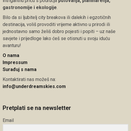
intrigantnu priču s područja
putovanja, planinarenja,
gastronomije i ekologije
.
Bilo da si ljubitelj city breakova ili dalekih i egzotičnih
destinacija, voliš provoditi vrijeme aktivno u prirodi ili
jednostavno samo želiš dobro pojesti i popiti – uz naše
savjete i prijedloge lako ćeš se otisnuti u svoju iduću
avanturu!
O nama
Impressum
Surađuj s nama
Kontaktirati nas možeš na:
info@underdreamskies.com
Pretplati se na newsletter
Email