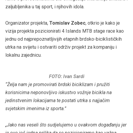
zaljubljenika u taj sport, i njihovih idola.
Organizator projekta,
Tomislav Zobec
, otkrio je kako je
vizija projekta pozicionirati 4 Islands MTB stage race kao
jednu od najprepoznatljivijih etapnih brdsko-biciklističkih
utrka na svijetu i ostvariti održiv projekt za kompaniju i
lokalnu zajednicu.
FOTO: Ivan Sardi
“Želja nam je promovirati brdski biciklizam i pružiti
korisnicima neponovljivo iskustvo vožnje bicikla na
jedinstvenim lokacijama te postati utrka s najjačim
svjetskim imenima iz sporta.”
„Jako nas veseli što sudjelujemo u ovakvom događanju jer
je ovo još jedna prilika da se pozicioniramo kao važna