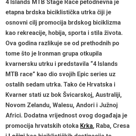
4 Islands MTB Stage Race petodnevna je
etapna brdska biciklistička utrka čiji je
osnovni cilj promocija brdskog biciklizma
kao rekreacije, hobija, sporta i stila života.
Ova godina razlikuje se od prethodnih po
tome što je Ironman grupa otkupila
kvarnersku utrku i predstavila “4 Islands
MTB race” kao dio svojih Epic series uz
ostalih sedam utrka. Tako će Hrvatska i
Kvarner stati uz bok Švicarskoj, Australiji,
Novom Zelandu, Walesu, Andori i Južnoj
Africi. Dodatna vrijednost ovog događaja je
promocija hrvatskih otoka
Krka
, Raba, Cresa
i
Lošinj
kao biciklističkih destinacija te