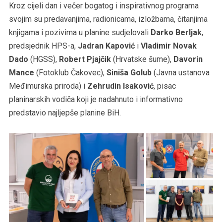
Kroz cijeli dan i večer bogatog i inspirativnog programa
svojim su predavanjima, radionicama, izložbama, čitanjima
knjigama i pozivima u planine sudjelovali
Darko Berljak
,
predsjednik HPS-a,
Jadran Kapović
i
Vladimir Novak
Dado
(HGSS),
Robert Pjajčik
(Hrvatske šume),
Davorin
Mance
(Fotoklub Čakovec),
Siniša Golub
(Javna ustanova
Međimurska priroda) i
Zehrudin Isaković
, pisac
planinarskih vodiča koji je nadahnuto i informativno
predstavio najljepše planine BiH.