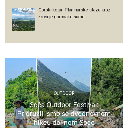
Gorski kotar: Planinarske staze kroz
krošnje goranske šume
OUTDOOR
Soča Outdoor Festival:
Pridružili smo se dvodnevnom
hikeu dolinom Soče