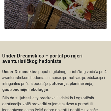
Under Dreamskies – portal po mjeri
avanturističkog hedonista
Under Dreamskies
poput digitalnog turističkog vodiča pruža
avanturističkom hedonistu inspiraciju, motivaciju, edukaciju i
intrigantnu priču s područja
putovanja, planinarenja,
gastronomije i ekologije
.
Bilo da si ljubitelj city breakova ili dalekih i egzotičnih
destinacija, voliš provoditi vrijeme aktivno u prirodi ili
jednostavno samo želiš dobro pojesti i popiti – uz naše