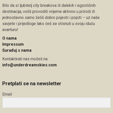
Bilo da si ljubitelj city breakova ili dalekih i egzotičnih
destinacija, voliš provoditi vrijeme aktivno u prirodi ili
jednostavno samo želiš dobro pojesti i popiti – uz naše
savjete i prijedloge lako ćeš se otisnuti u svoju iduću
avanturu!
O nama
Impressum
Surađuj s nama
Kontaktirati nas možeš na:
info@underdreamskies.com
Pretplati se na newsletter
Email