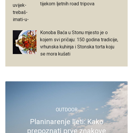
tijekom ljetnih road tripova
Konoba Baća u Stonu mjesto je o
kojem svi pričaju: 150 godina tradicije,
vrhunska kuhinja i Stonska torta koju
se mora kušati
OUTDOOR
Planinarenje ljeti: Kako
prepoznati prve znakove