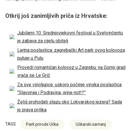
Otkrij još zanimljivih priča iz Hrvatske:
Jubilarni 10. Srednjovjekovni festival u Svetvinčentu
je zabava za cijelu obitelj
Ljetna poslastica: zagrebački Art park ovog kolovoza
putuje u Pulu
Provedi romantičan kolovoz u Zagrebu: na Gornji grad
vraća se Le Grič
Za sve vinoljupce: uskoro počinje vinska poslastica
“Slavonija i Podravina, wine not!?”
Želiš prohodati stazu oko Lokvarskog jezera? Sada
je prava prilika
TAGS
Park prirode Učka
Učkarski samanj