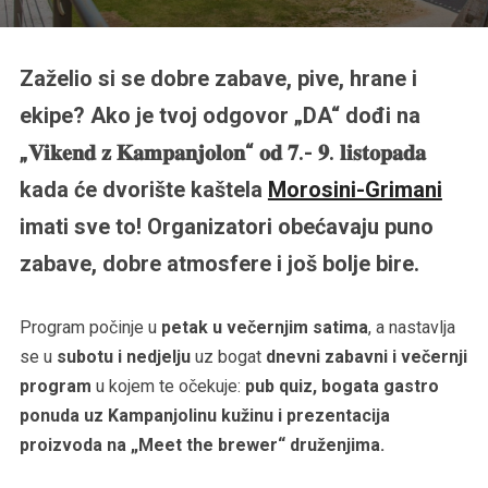
Zaželio si se dobre zabave, pive, hrane i
ekipe? Ako je tvoj odgovor „DA“ dođi na
„𝐕𝐢𝐤𝐞𝐧𝐝 𝐳 𝐊𝐚𝐦𝐩𝐚𝐧𝐣𝐨𝐥𝐨𝐧“ 𝐨𝐝 𝟕.- 𝟗. 𝐥𝐢𝐬𝐭𝐨𝐩𝐚𝐝𝐚
kada će dvorište kaštela
Morosini-Grimani
imati sve to! Organizatori obećavaju puno
zabave, dobre atmosfere i još bolje bire.
Program počinje u
petak u večernjim satima
, a nastavlja
se u
subotu i nedjelju
uz bogat
dnevni zabavni i večernji
program
u kojem te očekuje:
pub quiz, bogata gastro
ponuda uz Kampanjolinu kužinu i prezentacija
proizvoda na „Meet the brewer“ druženjima.