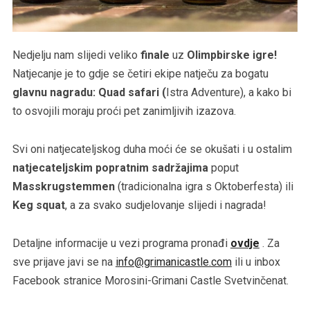
Nedjelju nam slijedi veliko
finale
uz
Olimpbirske igre!
Natjecanje je to gdje se četiri ekipe natječu za bogatu
glavnu nagradu: Quad safari (
Istra Adventure), a kako bi
to osvojili moraju proći pet zanimljivih izazova.
Svi oni natjecateljskog duha moći će se okušati i u ostalim
natjecateljskim popratnim sadržajima
poput
Masskrugstemmen
(tradicionalna igra s Oktoberfesta) ili
Keg squat
, a za svako sudjelovanje slijedi i nagrada!
Detaljne informacije u vezi programa pronađi
ovdje
. Za
sve prijave javi se na
info@grimanicastle.com
ili u inbox
Facebook stranice Morosini-Grimani Castle Svetvinčenat.