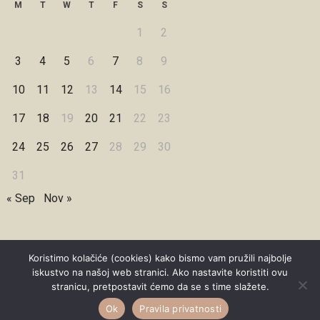
M
T
W
T
F
S
S
1
2
3
4
5
6
7
8
9
10
11
12
13
14
15
16
17
18
19
20
21
22
23
24
25
26
27
28
29
30
31
« Sep
Nov »
Koristimo kolačiće (cookies) kako bismo vam pružili najbolje
iskustvo na našoj web stranici. Ako nastavite koristiti ovu
Copyright © 2026 Under Dreamskies
stranicu, pretpostavit ćemo da se s time slažete.
Designed by
WPZOOM
Ok
Pravila privatnosti