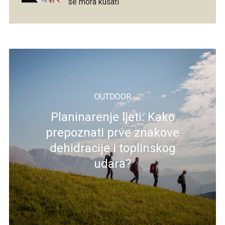
se mora kušati
OUTDOOR
Planinarenje ljeti: Kako
prepoznati prve znakove
dehidracije i toplinskog
udara?