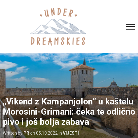
„Vikend z Kampanjolon“ u kaštelu
Morosini-Grimani: čeka te odlično
pivo i još bolja zabava
Written by
PR
on
05.10.2022
in
VIJESTI