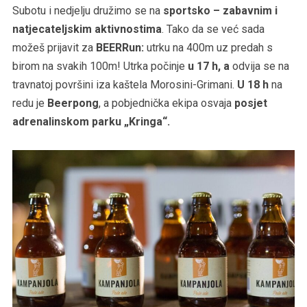
Subotu i nedjelju družimo se na
sportsko – zabavnim i
natjecateljskim aktivnostima
. Tako da se već sada
možeš prijavit za
BEERRun:
utrku na 400m uz predah s
birom na svakih 100m! Utrka počinje
u 17 h, a
odvija se na
travnatoj površini iza kaštela Morosini-Grimani.
U 18 h
na
redu je
Beerpong
, a pobjednička ekipa osvaja
posjet
adrenalinskom parku „Kringa“.