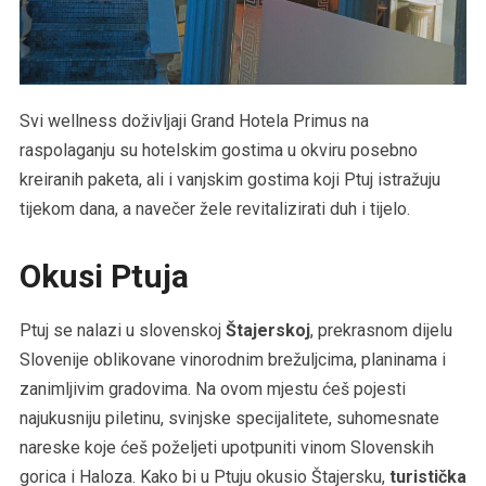
Svi wellness doživljaji Grand Hotela Primus na
raspolaganju su hotelskim gostima u okviru posebno
kreiranih paketa, ali i vanjskim gostima koji Ptuj istražuju
tijekom dana, a navečer žele revitalizirati duh i tijelo.
Okusi Ptuja
Ptuj se nalazi u slovenskoj
Štajerskoj
, prekrasnom dijelu
Slovenije oblikovane vinorodnim brežuljcima, planinama i
zanimljivim gradovima. Na ovom mjestu ćeš pojesti
najukusniju piletinu, svinjske specijalitete, suhomesnate
nareske koje ćeš poželjeti upotpuniti vinom Slovenskih
gorica i Haloza. Kako bi u Ptuju okusio Štajersku,
turistička