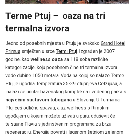
Terme Ptuj – oaza na tri
termalna izvora
Jedno od posebnih mjesta u Ptuju je svakako
Grand Hotel
Primus
smješten u srce
Termi Ptuj
. Izgrađen je 2007.
godine, kao
wellness oaza
sa 118 soba različite
kategorizacije, koju posebnom čine tri termalna izvora
vode dubine 1050 metara. Voda na kojoj se nalaze Terme
Ptuj je ugodna, temperatura 35-39 stupnjeva Celzijusa, a
nalazi se unutar bazenskog kompleksa i vodenog parka s
najvećim sustavom tobogana
u Sloveniji. U Termama
Ptuj ćeš odlično spavati, a uz wellness s Rimskim
ugođajem u kojem možete uživati u paru, oduševit će
te
saune Flavia
s jedinstvenim programima za brzu
regeneraciju. Energiju povrati i laganom šetnjom zelenom