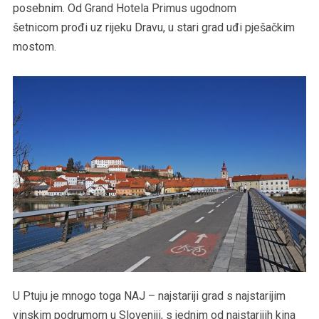
posebnim. Od Grand Hotela Primus ugodnom
šetnicom prođi uz rijeku Dravu, u stari grad uđi pješačkim
mostom.
U Ptuju je mnogo toga NAJ – najstariji grad s najstarijim
vinskim podrumom u Sloveniji, s jednim od najstarijih kina