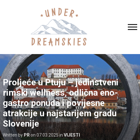
Proljeće u Ptuju – jedinstveni
rimski wellness, odlična eno-
gastro ponuda i povijesne
atrakcije u najstarijem gradu
Slovenije
Written by
PR
on
07.03.2025
in
VIJESTI