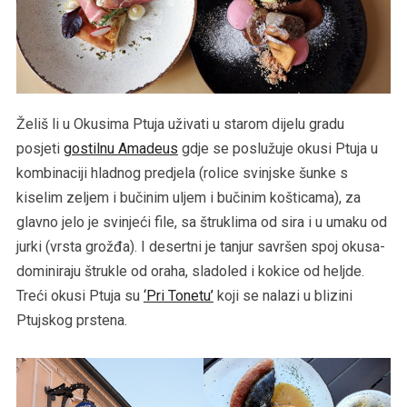
Želiš li u Okusima Ptuja uživati u starom dijelu gradu
posjeti
gostilnu Amadeus
gdje se poslužuje okusi Ptuja u
kombinaciji hladnog predjela (rolice svinjske šunke s
kiselim zeljem i bučinim uljem i bučinim košticama), za
glavno jelo je svinjeći file, sa štruklima od sira i u umaku od
jurki (vrsta grožđa). I desertni je tanjur savršen spoj okusa-
dominiraju štrukle od oraha, sladoled i kokice od heljde.
Treći okusi Ptuja su
‘Pri Tonetu’
koji se nalazi u blizini
Ptujskog prstena.