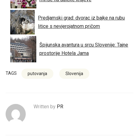
Predjamski grad: dvorac iz bajke na rubu
litice s nevjerojatnom pričom
Špijunska avantura u srcu Slovenije: Tajne
prostorije Hotela Jama
TAGS
putovanja
Slovenija
Written by
PR