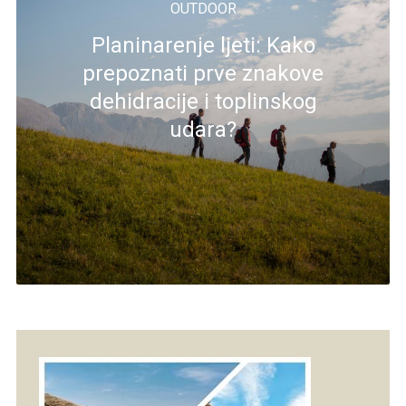
OUTDOOR
Planinarenje ljeti: Kako
prepoznati prve znakove
dehidracije i toplinskog
udara?