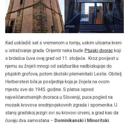
Kad uskladiš sat s vremenom u tornju, uskim ulicama kreni
u istraživanje grada. Orijentir neka bude
Ptujski dvorac
koji
s brdašca čuva ovaj grad od 11. stoljeća. Kroz povijest u
njemu su živjeli mnogi od salzburške nadbiskupije do
ptujskih grofova, potom škotski plemenitaši Leslie. Obitelj
Herberstein bila je posljednja koja je živjela na ovom
mjestu sve do 1945. godine. S platoa ispred
najveličanstvenijih dvoraca u Sloveniji, puca pogled na
mozaik krovova srednjovjekovnih zgrada i spomenika. U
staroj gradskoj jezgri svi su krovovi crveni, a grad kao da
čuvaju dva samostana –
Dominikanski i Minoritski
.