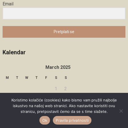
Email
Pretplati se
Kalendar
March 2025
M
T
W
T
F
S
S
1
2
3
4
5
6
7
8
9
Koristimo kolačiće (cookies) kako bismo vam pružili najbolje
iskustvo na našoj web stranici. Ako nastavite koristiti ovu
10
11
12
13
14
15
16
stranicu, pretpostavit ćemo da se s time slažete.
Ok
Pravila privatnosti
17
18
19
20
21
22
23