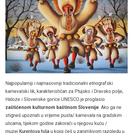
Najpopularniji i najmasovniji tradicionalni etnografski
karnevalski lik, karakterističan za Ptujsko i Dravsko polje,
Haloze i Slovenske gorice UNESCO je proglasio
zaštićenom kulturnom baštinom Slovenije
. Ako ga ne
stigneš upoznati u vrijeme pusta/ karnevala na gradskim
ulicama, tijekom godine zakorači u njegovu kuću /
muzej
Kurentova hiša
u kojoj ćeš u zanimljivom razgledu u