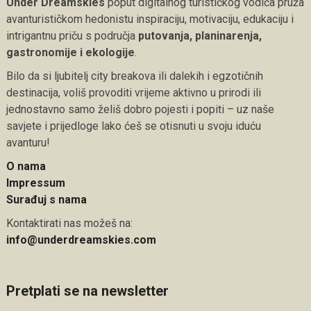
Under Dreamskies
poput digitalnog turističkog vodiča pruža
avanturističkom hedonistu inspiraciju, motivaciju, edukaciju i
intrigantnu priču s područja
putovanja, planinarenja,
gastronomije i ekologije
.
Bilo da si ljubitelj city breakova ili dalekih i egzotičnih
destinacija, voliš provoditi vrijeme aktivno u prirodi ili
jednostavno samo želiš dobro pojesti i popiti – uz naše
savjete i prijedloge lako ćeš se otisnuti u svoju iduću
avanturu!
O nama
Impressum
Surađuj s nama
Kontaktirati nas možeš na:
info@underdreamskies.com
Pretplati se na newsletter