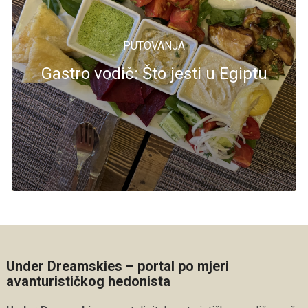
PUTOVANJA
Gastro vodič: Što jesti u Egiptu
Under Dreamskies – portal po mjeri
avanturističkog hedonista