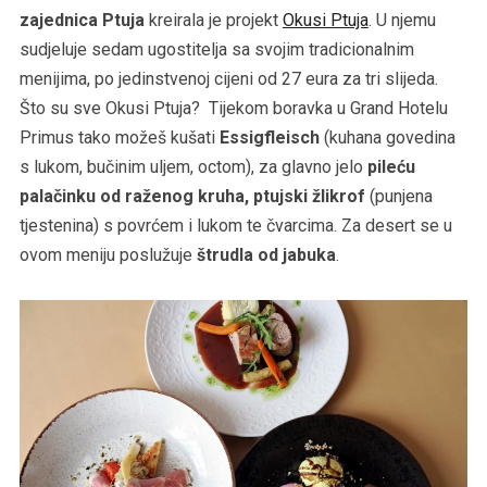
zajednica Ptuja
kreirala je projekt
Okusi Ptuja
. U njemu
sudjeluje sedam ugostitelja sa svojim tradicionalnim
menijima, po jedinstvenoj cijeni od 27 eura za tri slijeda.
Što su sve Okusi Ptuja? Tijekom boravka u Grand Hotelu
Primus tako možeš kušati
Essigfleisch
(kuhana govedina
s lukom, bučinim uljem, octom), za glavno jelo
pileću
palačinku od raženog kruha, ptujski žlikrof
(punjena
tjestenina) s povrćem i lukom te čvarcima. Za desert se u
ovom meniju poslužuje
štrudla od jabuka
.