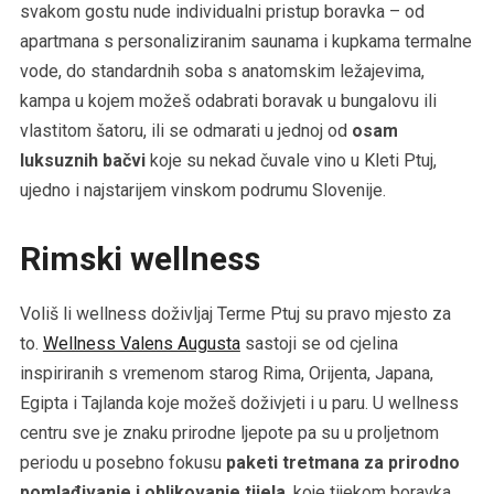
svakom gostu nude individualni pristup boravka – od
apartmana s personaliziranim saunama i kupkama termalne
vode, do standardnih soba s anatomskim ležajevima,
kampa u kojem možeš odabrati boravak u bungalovu ili
vlastitom šatoru, ili se odmarati u jednoj od
osam
luksuznih bačvi
koje su nekad čuvale vino u Kleti Ptuj,
ujedno i najstarijem vinskom podrumu Slovenije.
Rimski wellness
Voliš li wellness doživljaj Terme Ptuj su pravo mjesto za
to.
Wellness Valens Augusta
sastoji se od cjelina
inspiriranih s vremenom starog Rima, Orijenta, Japana,
Egipta i Tajlanda koje možeš doživjeti i u paru. U wellness
centru sve je znaku prirodne ljepote pa su u proljetnom
periodu u posebno fokusu
paketi tretmana za prirodno
pomlađivanje i oblikovanje tijela
, koje tijekom boravka