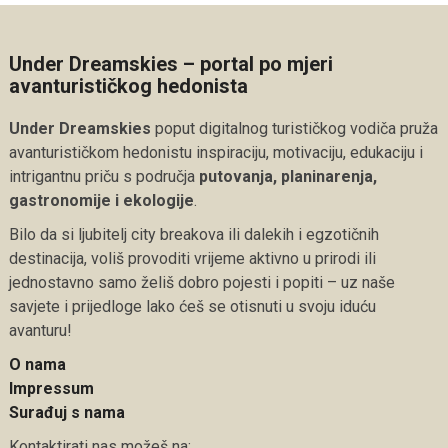
Under Dreamskies – portal po mjeri
avanturističkog hedonista
Under Dreamskies
poput digitalnog turističkog vodiča pruža
avanturističkom hedonistu inspiraciju, motivaciju, edukaciju i
intrigantnu priču s područja
putovanja, planinarenja,
gastronomije i ekologije
.
Bilo da si ljubitelj city breakova ili dalekih i egzotičnih
destinacija, voliš provoditi vrijeme aktivno u prirodi ili
jednostavno samo želiš dobro pojesti i popiti – uz naše
savjete i prijedloge lako ćeš se otisnuti u svoju iduću
avanturu!
O nama
Impressum
Surađuj s nama
Kontaktirati nas možeš na: