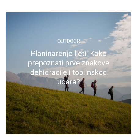
OUTDOOR
Planinarenje ljeti: Kako
prepoznati prve znakove
dehidracije i toplinskog
udara?