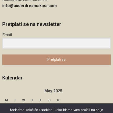
info@underdreamskies.com
Pretplati se na newsletter
Email
Pretplati se
Kalendar
May 2025
M
T
W
T
F
S
S
1
2
3
4
Koristimo kolačiće (cookies) kako bismo vam pružili najbolje