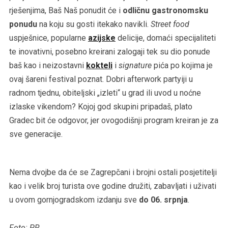
rješenjima, Baš Naš ponudit će i
odličnu gastronomsku
ponudu
na koju su gosti itekako navikli.
Street food
uspješnice, popularne
azijske
delicije, domaći specijaliteti
te inovativni, posebno kreirani zalogaji tek su dio ponude
baš kao i neizostavni
kokteli
i
signature
pića po kojima je
ovaj šareni festival poznat. Dobri afterwork partyiji u
radnom tjednu, obiteljski „izleti“ u grad ili uvod u noćne
izlaske vikendom? Kojoj god skupini pripadaš, plato
Gradec bit će odgovor, jer ovogodišnji program kreiran je za
sve generacije.
Nema dvojbe da će se Zagrepčani i brojni ostali posjetitelji
kao i velik broj turista ove godine družiti, zabavljati i uživati
u ovom gornjogradskom izdanju sve
do 06. srpnja
.
Foto: PR