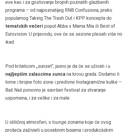
eve kao i za gostovanje brojnih poznatih glazbenih
programa – od najpoznatijeg RNB Confusiona, preko
popularnog Taking The Trash Out i KPP koncepta do
tematskih večeri
poput Abba x Mama Mia ili Best of
Eurovision. U prijevodu, ove će se sezone plesati više no
ikad.
Pod krilaticom „sunset“, jasno je da će se uživati i u
najljepšim zalascima sunca
na krovu grada. Dodamo li
tome i brojne foto zone i predivne Instagramične kutke –
Baš Naš ponovno je savršen festival za stvaranje
uspomena, i za velike i za male.
U idiličnoj atmosferi, s
lounge
zonama koje će ovog
proljeća zaživjeti u posebnim bojama i produkcijskim