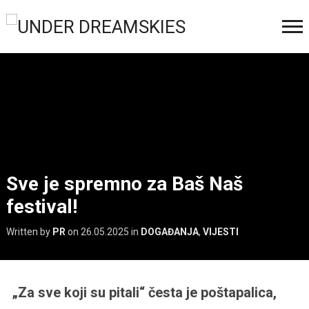
Sve je spremno za Baš Naš
festival!
Written by
PR
on
26.05.2025
in
DOGAĐANJA
,
VIJESTI
„Za sve koji su pitali“ česta je poštapalica,