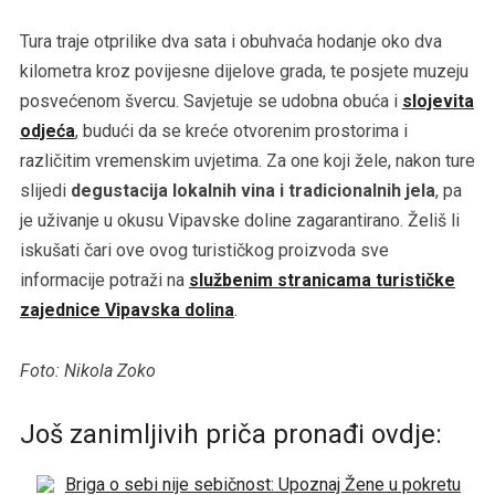
Tura traje otprilike dva sata i obuhvaća hodanje oko dva
kilometra kroz povijesne dijelove grada, te posjete muzeju
posvećenom švercu. Savjetuje se udobna obuća i
slojevita
odjeća
, budući da se kreće otvorenim prostorima i
različitim vremenskim uvjetima. Za one koji žele, nakon ture
slijedi
degustacija lokalnih vina i tradicionalnih jela
, pa
je uživanje u okusu Vipavske doline zagarantirano. Želiš li
iskušati čari ove ovog turističkog proizvoda sve
informacije potraži na
službenim stranicama turističke
zajednice Vipavska dolina
.
Foto: Nikola Zoko
Još zanimljivih priča pronađi ovdje:
Briga o sebi nije sebičnost: Upoznaj Žene u pokretu