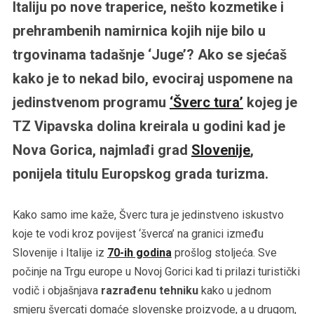
Italiju po nove traperice, nešto kozmetike i
prehrambenih namirnica kojih nije bilo u
trgovinama tadašnje ‘Juge’? Ako se sjećaš
kako je to nekad bilo, evociraj uspomene na
jedinstvenom programu
‘Šverc tura’
kojeg je
TZ Vipavska dolina kreirala u godini kad je
Nova Gorica, najmlađi grad
Slovenije
,
ponijela titulu Europskog grada turizma.
Kako samo ime kaže, Šverc tura je jedinstveno iskustvo
koje te vodi kroz povijest ‘šverca’ na granici između
Slovenije i Italije iz
70-ih godina
prošlog stoljeća. Sve
počinje na Trgu europe u Novoj Gorici kad ti prilazi turistički
vodič i objašnjava
razrađenu tehniku
kako u jednom
smjeru švercati domaće slovenske proizvode, a u drugom,