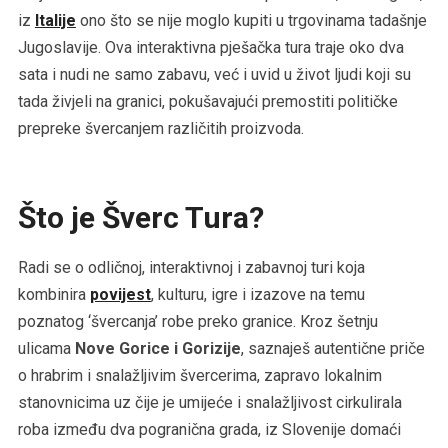
iz
Italije
ono što se nije moglo kupiti u trgovinama tadašnje
Jugoslavije. Ova interaktivna pješačka tura traje oko dva
sata i nudi ne samo zabavu, već i uvid u život ljudi koji su
tada živjeli na granici, pokušavajući premostiti političke
prepreke švercanjem različitih proizvoda.
Što je Šverc Tura?
Radi se o odličnoj, interaktivnoj i zabavnoj turi koja
kombinira
povijest
, kulturu, igre i izazove na temu
poznatog ‘švercanja’ robe preko granice. Kroz šetnju
ulicama
Nove Gorice i Gorizije
, saznaješ autentične priče
o hrabrim i snalažljivim švercerima, zapravo lokalnim
stanovnicima uz čije je umijeće i snalažljivost cirkulirala
roba između dva pogranična grada, iz Slovenije domaći