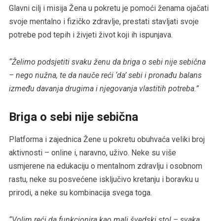
Glavni cilj i misija Žena u pokretu je pomoći ženama ojačati
svoje mentalno i fizičko zdravlje, prestati stavljati svoje
potrebe pod tepih i živjeti život koji ih ispunjava.
“Želimo podsjetiti svaku ženu da briga o sebi nije sebična
– nego nužna, te da nauče reći ‘da’ sebi i pronađu balans
između davanja drugima i njegovanja vlastitih potreba.”
Briga o sebi nije sebična
Platforma i zajednica Žene u pokretu obuhvaća veliki broj
aktivnosti – online i, naravno, uživo. Neke su više
usmjerene na edukaciju o mentalnom zdravlju i osobnom
rastu, neke su posvećene isključivo kretanju i boravku u
prirodi, a neke su kombinacija svega toga.
“Volim reći da funkcionira kao mali švedski stol – svaka