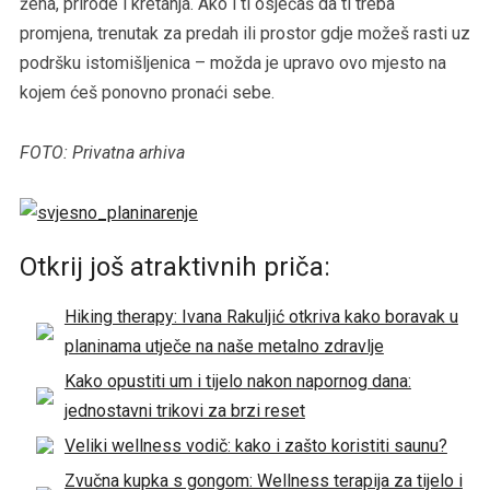
žena, prirode i kretanja. Ako i ti osjećaš da ti treba
promjena, trenutak za predah ili prostor gdje možeš rasti uz
podršku istomišljenica – možda je upravo ovo mjesto na
kojem ćeš ponovno pronaći sebe.
FOTO: Privatna arhiva
Otkrij još atraktivnih priča:
Hiking therapy: Ivana Rakuljić otkriva kako boravak u
planinama utječe na naše metalno zdravlje
Kako opustiti um i tijelo nakon napornog dana:
jednostavni trikovi za brzi reset
Veliki wellness vodič: kako i zašto koristiti saunu?
Zvučna kupka s gongom: Wellness terapija za tijelo i