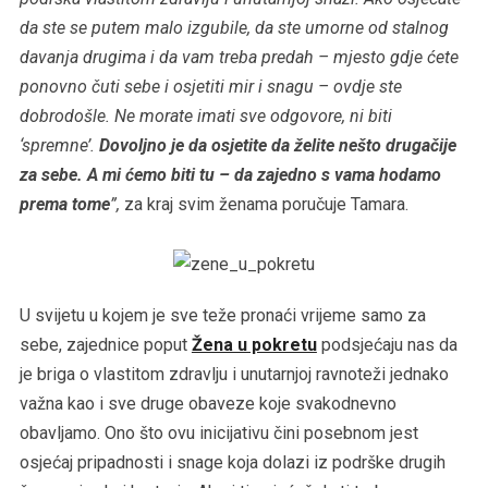
da ste se putem malo izgubile, da ste umorne od stalnog
davanja drugima i da vam treba predah – mjesto gdje ćete
ponovno čuti sebe i osjetiti mir i snagu – ovdje ste
dobrodošle. Ne morate imati sve odgovore, ni biti
‘spremne’.
Dovoljno je da osjetite da želite nešto drugačije
za sebe. A mi ćemo biti tu – da zajedno s vama hodamo
prema tome
”,
za kraj svim ženama poručuje Tamara.
U svijetu u kojem je sve teže pronaći vrijeme samo za
sebe, zajednice poput
Žena u pokretu
podsjećaju nas da
je briga o vlastitom zdravlju i unutarnjoj ravnoteži jednako
važna kao i sve druge obaveze koje svakodnevno
obavljamo. Ono što ovu inicijativu čini posebnom jest
osjećaj pripadnosti i snage koja dolazi iz podrške drugih