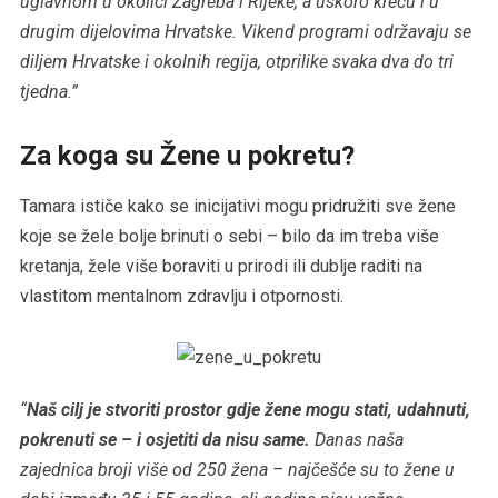
uglavnom u okolici Zagreba i Rijeke, a uskoro kreću i u
drugim dijelovima Hrvatske. Vikend programi održavaju se
diljem Hrvatske i okolnih regija, otprilike svaka dva do tri
tjedna.”
Za koga su Žene u pokretu?
Tamara ističe kako se inicijativi mogu pridružiti sve žene
koje se žele bolje brinuti o sebi – bilo da im treba više
kretanja, žele više boraviti u prirodi ili dublje raditi na
vlastitom mentalnom zdravlju i otpornosti.
“
Naš cilj je stvoriti prostor gdje žene mogu stati, udahnuti,
pokrenuti se – i osjetiti da nisu same.
Danas naša
zajednica broji više od 250 žena – najčešće su to žene u