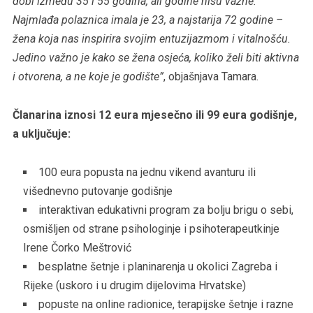
dobi između 35 i 55 godina, ali godine nisu važne.
Najmlađa polaznica imala je 23, a najstarija 72 godine –
žena koja nas inspirira svojim entuzijazmom i vitalnošću.
Jedino važno je kako se žena osjeća, koliko želi biti aktivna
i otvorena, a ne koje je godište”
, objašnjava Tamara.
Članarina iznosi 12 eura mjesečno ili 99 eura godišnje,
a uključuje:
100 eura popusta na jednu vikend avanturu ili
višednevno putovanje godišnje
interaktivan edukativni program za bolju brigu o sebi,
osmišljen od strane psihologinje i psihoterapeutkinje
Irene Čorko Meštrović
besplatne šetnje i planinarenja u okolici Zagreba i
Rijeke (uskoro i u drugim dijelovima Hrvatske)
popuste na online radionice, terapijske šetnje i razne