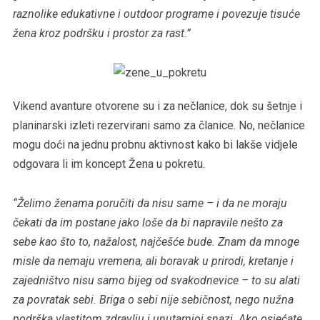
raznolike edukativne i outdoor programe i povezuje tisuće
žena kroz podršku i prostor za rast.”
Vikend avanture otvorene su i za nečlanice, dok su šetnje i
planinarski izleti rezervirani samo za članice. No, nečlanice
mogu doći na jednu probnu aktivnost kako bi lakše vidjele
odgovara li im koncept Žena u pokretu.
“Želimo ženama poručiti da nisu same – i da ne moraju
čekati da im postane jako loše da bi napravile nešto za
sebe kao što to, nažalost, najčešće bude. Znam da mnoge
misle da nemaju vremena, ali boravak u prirodi, kretanje i
zajedništvo nisu samo bijeg od svakodnevice – to su alati
za povratak sebi. Briga o sebi nije sebičnost, nego nužna
podrška vlastitom zdravlju i unutarnjoj snazi. Ako osjećate