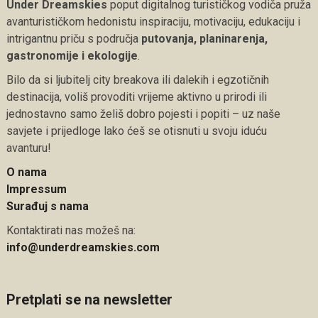
Under Dreamskies
poput digitalnog turističkog vodiča pruža
avanturističkom hedonistu inspiraciju, motivaciju, edukaciju i
intrigantnu priču s područja
putovanja, planinarenja,
gastronomije i ekologije
.
Bilo da si ljubitelj city breakova ili dalekih i egzotičnih
destinacija, voliš provoditi vrijeme aktivno u prirodi ili
jednostavno samo želiš dobro pojesti i popiti – uz naše
savjete i prijedloge lako ćeš se otisnuti u svoju iduću
avanturu!
O nama
Impressum
Surađuj s nama
Kontaktirati nas možeš na:
info@underdreamskies.com
Pretplati se na newsletter