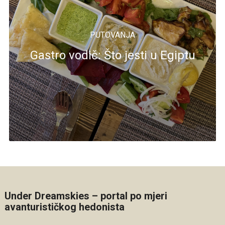
PUTOVANJA
Gastro vodič: Što jesti u Egiptu
Under Dreamskies – portal po mjeri
avanturističkog hedonista