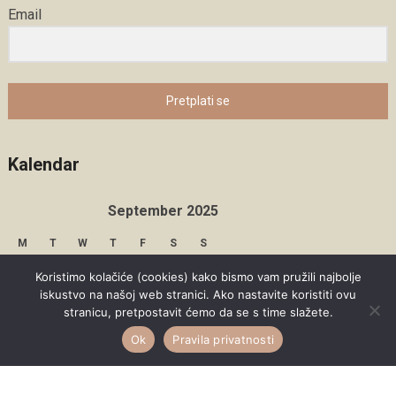
Email
Pretplati se
Kalendar
September 2025
M
T
W
T
F
S
S
1
2
3
4
5
6
7
Koristimo kolačiće (cookies) kako bismo vam pružili najbolje
iskustvo na našoj web stranici. Ako nastavite koristiti ovu
8
9
10
11
12
13
14
stranicu, pretpostavit ćemo da se s time slažete.
Ok
Pravila privatnosti
15
16
17
18
19
20
21
22
23
24
25
26
27
28