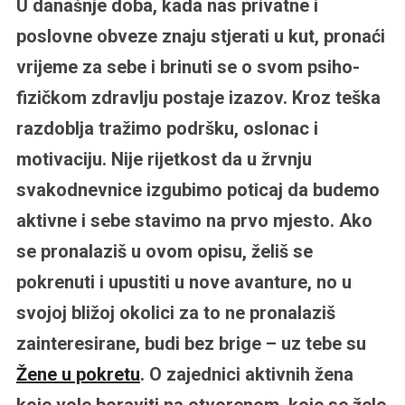
U današnje doba, kada nas privatne i
poslovne obveze znaju stjerati u kut, pronaći
vrijeme za sebe i brinuti se o svom psiho-
fizičkom zdravlju postaje izazov. Kroz teška
razdoblja tražimo podršku, oslonac i
motivaciju. Nije rijetkost da u žrvnju
svakodnevnice izgubimo poticaj da budemo
aktivne i sebe stavimo na prvo mjesto. Ako
se pronalaziš u ovom opisu, želiš se
pokrenuti i upustiti u nove avanture, no u
svojoj bližoj okolici za to ne pronalaziš
zainteresirane, budi bez brige – uz tebe su
Žene u pokretu
. O zajednici aktivnih žena
koje vole boraviti na otvorenom, koje se žele