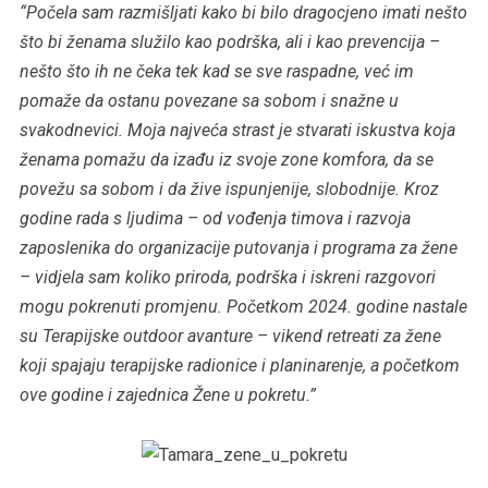
“Počela sam razmišljati kako bi bilo dragocjeno imati nešto
što bi ženama služilo kao podrška, ali i kao prevencija –
nešto što ih ne čeka tek kad se sve raspadne, već im
pomaže da ostanu povezane sa sobom i snažne u
svakodnevici. Moja najveća strast je stvarati iskustva koja
ženama pomažu da izađu iz svoje zone komfora, da se
povežu sa sobom i da žive ispunjenije, slobodnije. Kroz
godine rada s ljudima – od vođenja timova i razvoja
zaposlenika do organizacije putovanja i programa za žene
– vidjela sam koliko priroda, podrška i iskreni razgovori
mogu pokrenuti promjenu. Početkom 2024. godine nastale
su Terapijske outdoor avanture – vikend retreati za žene
koji spajaju terapijske radionice i planinarenje, a početkom
ove godine i zajednica Žene u pokretu.”