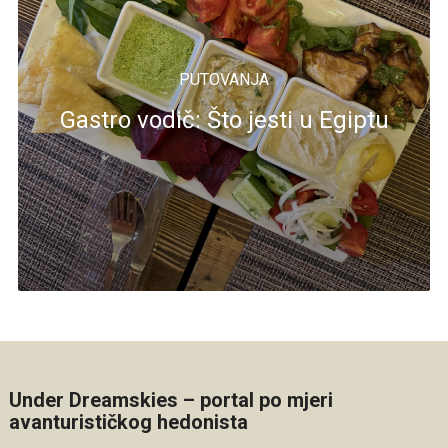
PUTOVANJA
Gastro vodič: Što jesti u Egiptu
Under Dreamskies – portal po mjeri
avanturističkog hedonista