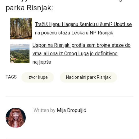
parka Risnjak:
Tražiš lijepu i laganu šetnicu u šumi? Uputi se
na poučnu stazu Leska u NP Risnjak
Uspon na Risnjak: prošla sam brojne staze do
vrha, ali ona iz Crnog Luga je definitivno
najljepša
TAGS
izvor kupe
Nacionalni park Risnjak
Written by
Mija Dropuljić