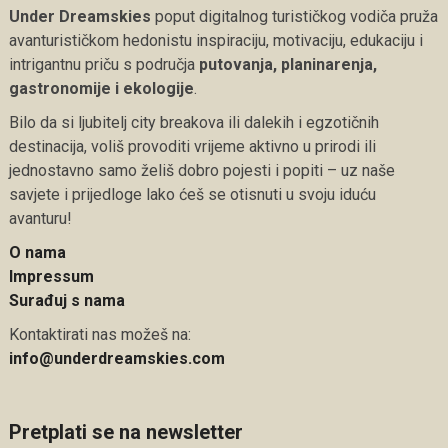
Under Dreamskies
poput digitalnog turističkog vodiča pruža
avanturističkom hedonistu inspiraciju, motivaciju, edukaciju i
intrigantnu priču s područja
putovanja, planinarenja,
gastronomije i ekologije
.
Bilo da si ljubitelj city breakova ili dalekih i egzotičnih
destinacija, voliš provoditi vrijeme aktivno u prirodi ili
jednostavno samo želiš dobro pojesti i popiti – uz naše
savjete i prijedloge lako ćeš se otisnuti u svoju iduću
avanturu!
O nama
Impressum
Surađuj s nama
Kontaktirati nas možeš na:
info@underdreamskies.com
Pretplati se na newsletter