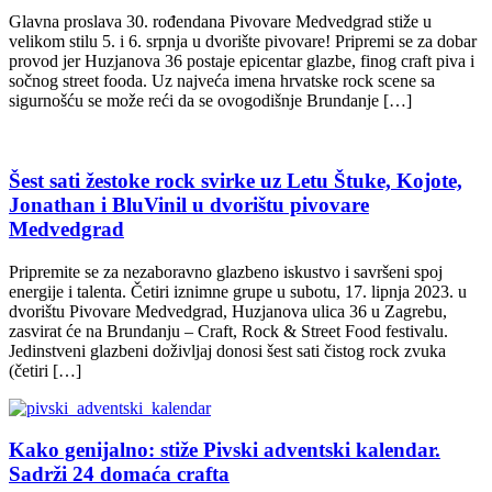
Glavna proslava 30. rođendana Pivovare Medvedgrad stiže u
velikom stilu 5. i 6. srpnja u dvorište pivovare! Pripremi se za dobar
provod jer Huzjanova 36 postaje epicentar glazbe, finog craft piva i
sočnog street fooda. Uz najveća imena hrvatske rock scene sa
sigurnošću se može reći da se ovogodišnje Brundanje […]
Šest sati žestoke rock svirke uz Letu Štuke, Kojote,
Jonathan i BluVinil u dvorištu pivovare
Medvedgrad
Pripremite se za nezaboravno glazbeno iskustvo i savršeni spoj
energije i talenta. Četiri iznimne grupe u subotu, 17. lipnja 2023. u
dvorištu Pivovare Medvedgrad, Huzjanova ulica 36 u Zagrebu,
zasvirat će na Brundanju – Craft, Rock & Street Food festivalu.
Jedinstveni glazbeni doživljaj donosi šest sati čistog rock zvuka
(četiri […]
Kako genijalno: stiže Pivski adventski kalendar.
Sadrži 24 domaća crafta