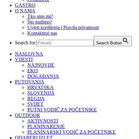
GASTRO
O NAMA
Tko smo mi?
Što nudimo?
Uvjeti korištenja i Pravila privatnosti
Kontaktiraj nas
Search for:
Search Button
NASLOVNA
VIJESTI
NAJNOVIJE
EKO
DOGAĐANJA
PUTOVANJA
HRVATSKA
SLOVENIJA
REGIJA
SVIJET
PUTNI VODIČ ZA POČETNIKE
OUTDOOR
AKTIVNOSTI
PLANINARENJE
PLANINARSKI VODIČ ZA POČETNIKE
ODABERI IZLET