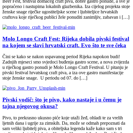
Beer Fest, festival domaćeg craft piva, dobre gastro ponude, a sve je
popraćeno i nastupima lokalnih glazbenika. Iza cijelog projekta stoje
ženske snage riječke ugostiteljske scene i ljubiteljice hrvatskih
craftova koje riječkog publici žele ponuditi zanimljiv, zabavan i […]
Molo Longo Craft Fest: Rijeka dobila pivski festival
na kojem se slavi hrvatski craft. Evo što te sve čeka
Čini se kako se nakon uspavanog period Rijeka napokon budi!
Zadnjih mjeseci smo svjedoci buđenja gastro scene, a nova zvijezda
u riječkog gastro ponudi je Molo Longo Craft Festival. U pitanju je
pivski festival hrvatskog craft piva, a iza ove gastro manifestacije
stoje ženske snage. U periodu od 07. do […]
Pivski vodič: što je pivo, kako nastaje i u čemu je
tajna njegovog okusa?
Pivo, to prekrasno ukusno piće koje utaži žeđ, ohladi te za vrelih
ljetnih dana i ugrije za zimskih. Da, može se odmah prepoznati da
sam veliki ljubitelj piva, a obiteljska legenda kaže kako sam s tri