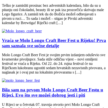
Teško je zamisliti prosinac bez adventskih kalendara, bilo da su u
pitanju oni čokoladni, beauty ili se pak iza prozorčića skrivaju male
Lego figurice. A zamisli tek da do Božića možeš odbrojavati s
pivom u ruci… To sada i možeš – stigao je Pivski adventski
kalendar by Brewtiga! Riječki craft […]
Vraća se Molo Longo Craft Beer Fest u Rijeku! Prva
sam saznala sve sočne detalje
Molo Longo Craft Beer Fest je svojim prvim izdanjem oduševio sve
kvarnerske pivoljupce. Sada stiže odlična vijest – novi omiljeni
festival se vraća u Rijeku. Od 22. do 24. rujna festival će na
Riječkom lukobranu ugostiti sedam hrvatskih nezavisnih pivovara, a
naglasak je i ovaj put na lokalnim pivovarama s […]
Bila sam na prvom Molo Longo Craft Beer Festu u
Rijeci. Evo što sve možeš dobrog jesti i piti
U Rijeci se u četvrtak 07. travnja otvorio prvi Molo Longo Craft