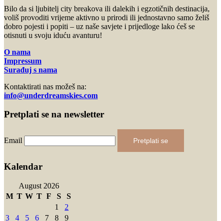
Bilo da si ljubitelj city breakova ili dalekih i egzotičnih destinacija,
voliš provoditi vrijeme aktivno u prirodi ili jednostavno samo želiš
dobro pojesti i popiti – uz naše savjete i prijedloge lako ćeš se
otisnuti u svoju iduću avanturu!
O nama
Impressum
Surađuj s nama
Kontaktirati nas možeš na:
info@underdreamskies.com
Pretplati se na newsletter
Email
Pretplati se
Kalendar
August 2026
M
T
W
T
F
S
S
1
2
3
4
5
6
7
8
9