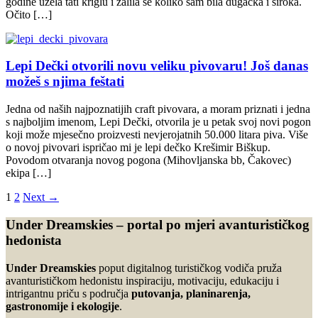
godine uzela tati kriglu i zalila se koliko sam bila dugačka i široka.
Očito […]
Lepi Dečki otvorili novu veliku pivovaru! Još danas
možeš s njima feštati
Jedna od naših najpoznatijih craft pivovara, a moram priznati i jedna
s najboljim imenom, Lepi Dečki, otvorila je u petak svoj novi pogon
koji može mjesečno proizvesti nevjerojatnih 50.000 litara piva. Više
o novoj pivovari ispričao mi je lepi dečko Krešimir Biškup.
Povodom otvaranja novog pogona (Mihovljanska bb, Čakovec)
ekipa […]
1
2
Next →
Under Dreamskies – portal po mjeri avanturističkog
hedonista
Under Dreamskies
poput digitalnog turističkog vodiča pruža
avanturističkom hedonistu inspiraciju, motivaciju, edukaciju i
intrigantnu priču s područja
putovanja, planinarenja,
gastronomije i ekologije
.