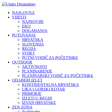
NASLOVNA
VIJESTI
NAJNOVIJE
EKO
DOGAĐANJA
PUTOVANJA
HRVATSKA
SLOVENIJA
REGIJA
SVIJET
PUTNI VODIČ ZA POČETNIKE
OUTDOOR
AKTIVNOSTI
PLANINARENJE
PLANINARSKI VODIČ ZA POČETNIKE
ODABERI IZLET
KONTINENTALNA HRVATSKA
LIKA I GORSKI KOTAR
PRIMORJE
IZLETI U REGIJI
IZVAN HRVATSKE
ZEN ZONA
#volimsebe