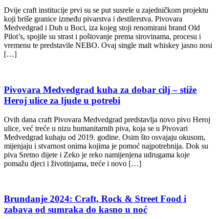
Dvije craft institucije prvi su se put susrele u zajedničkom projektu
koji briše granice između pivarstva i destilerstva. Pivovara
Medvedgrad i Duh u Boci, iza kojeg stoji renomirani brand Old
Pilot’s, spojile su strast i poštovanje prema sirovinama, procesu i
vremenu te predstavile NEBO. Ovaj single malt whiskey jasno nosi
[…]
Pivovara Medvedgrad kuha za dobar cilj – stiže
Heroj ulice za ljude u potrebi
Ovih dana craft Pivovara Medvedgrad predstavlja novo pivo Heroj
ulice, već treće u nizu humanitarnih piva, koja se u Pivovari
Medvedgrad kuhaju od 2019. godine. Osim što osvajaju okusom,
mijenjaju i stvarnost onima kojima je pomoć najpotrebnija. Dok su
piva Sretno dijete i Zeko je reko namijenjena udrugama koje
pomažu djeci i životinjama, treće i novo […]
Brundanje 2024: Craft, Rock & Street Food i
zabava od sumraka do kasno u noć