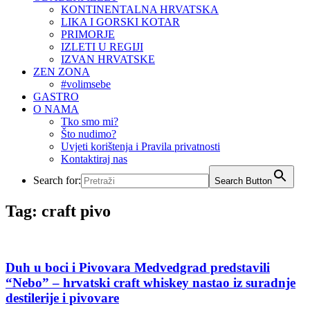
KONTINENTALNA HRVATSKA
LIKA I GORSKI KOTAR
PRIMORJE
IZLETI U REGIJI
IZVAN HRVATSKE
ZEN ZONA
#volimsebe
GASTRO
O NAMA
Tko smo mi?
Što nudimo?
Uvjeti korištenja i Pravila privatnosti
Kontaktiraj nas
Search for:
Search Button
Tag:
craft pivo
Duh u boci i Pivovara Medvedgrad predstavili
“Nebo” – hrvatski craft whiskey nastao iz suradnje
destilerije i pivovare