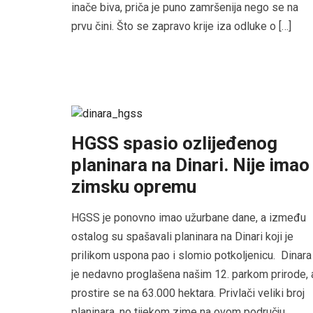
inače biva, priča je puno zamršenija nego se na
prvu čini. Što se zapravo krije iza odluke o […]
HGSS spasio ozlijeđenog
planinara na Dinari. Nije imao
zimsku opremu
HGSS je ponovno imao užurbane dane, a između
ostalog su spašavali planinara na Dinari koji je
prilikom uspona pao i slomio potkoljenicu. Dinara
je nedavno proglašena našim 12. parkom prirode, 
prostire se na 63.000 hektara. Privlači veliki broj
planinara, no tijekom zime na ovom području