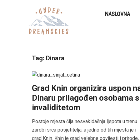
NASLOVNA
Tag:
Dinara
Grad Knin organizira uspon n
Dinaru prilagođen osobama s
invaliditetom
Postoje mjesta čija nesvakidašnja ljepota u trenu
zarobi srca posjetitelja, a jedno od tih mjesta je i
grad Knin. Knin je grad velebne povijesti i prirode,