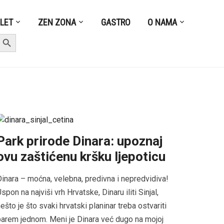
ZLET
ZEN ZONA
GASTRO
O NAMA
earch Button
Park prirode Dinara: upoznaj
ovu zaštićenu kršku ljepoticu
inara – moćna, velebna, predivna i nepredvidiva!
spon na najviši vrh Hrvatske, Dinaru iliti Sinjal,
ešto je što svaki hrvatski planinar treba ostvariti
arem jednom. Meni je Dinara već dugo na mojoj