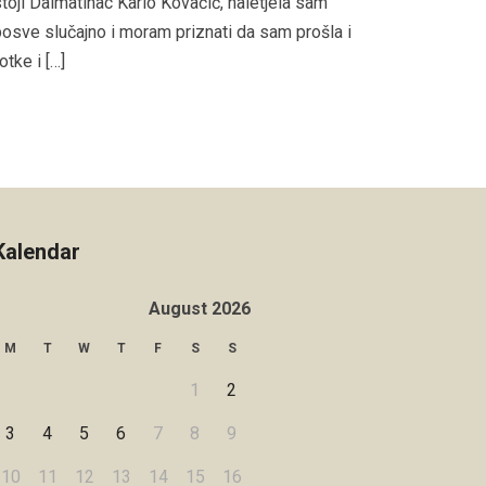
toji Dalmatinac Karlo Kovačić, naletjela sam
osve slučajno i moram priznati da sam prošla i
otke i […]
Kalendar
August 2026
M
T
W
T
F
S
S
1
2
3
4
5
6
7
8
9
10
11
12
13
14
15
16