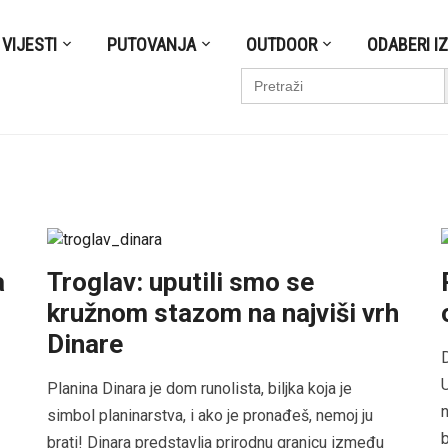
VIJESTI
PUTOVANJA
OUTDOOR
ODABERI I
S
Search
for:
a
Troglav: uputili smo se
kružnom stazom na najviši vrh
Dinare
D
U
Planina Dinara je dom runolista, biljka koja je
n
simbol planinarstva, i ako je pronađeš, nemoj ju
b
brati! Dinara predstavlja prirodnu granicu između