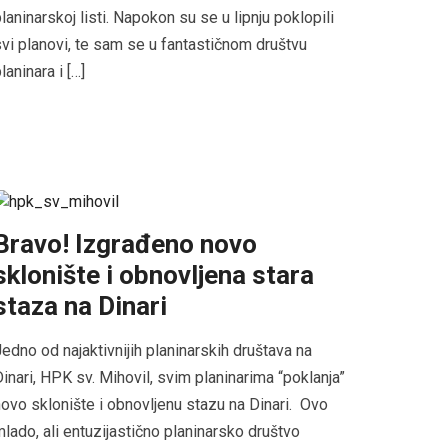
laninarskoj listi. Napokon su se u lipnju poklopili
vi planovi, te sam se u fantastičnom društvu
laninara i […]
Bravo! Izgrađeno novo
sklonište i obnovljena stara
staza na Dinari
edno od najaktivnijih planinarskih društava na
inari, HPK sv. Mihovil, svim planinarima “poklanja”
ovo sklonište i obnovljenu stazu na Dinari. Ovo
lado, ali entuzijastično planinarsko društvo