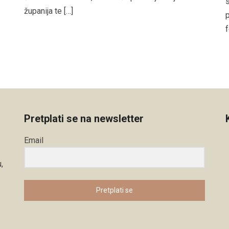
s
županija te […]
p
f
Pretplati se na newsletter
Email
,
Pretplati se