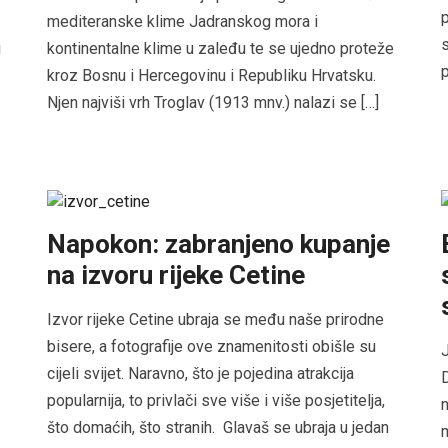
p
mediteranske klime Jadranskog mora i
s
i
kontinentalne klime u zaleđu te se ujedno proteže
p
kroz Bosnu i Hercegovinu i Republiku Hrvatsku.
Njen najviši vrh Troglav (1913 mnv.) nalazi se […]
Napokon: zabranjeno kupanje
na izvoru rijeke Cetine
Izvor rijeke Cetine ubraja se među naše prirodne
bisere, a fotografije ove znamenitosti obišle su
J
cijeli svijet. Naravno, što je pojedina atrakcija
D
popularnija, to privlači sve više i više posjetitelja,
n
što domaćih, što stranih. Glavaš se ubraja u jedan
m