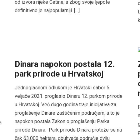
od izvora rijeke Cetine, a zbog svoje ljepote
d
definitivno je najpopularniji. […]
D
k
Dinara napokon postala 12.
park prirode u Hrvatskoj
Jednoglasnom odlukom je Hrvatski sabor 5.
veljače 2021. proglasio Dinaru 12. parkom prirode
u Hrvatskoj. Već dugo godina traje inicijativa za
P
proglašenje Dinare zaštićenim područjem, a to je
n
napokon postala Zakon o proglašenju Parka
a
g
prirode Dinara. Park prirode Dinara proteže se na
p
čak 63.000 hektara, obuhvaća područje dviju