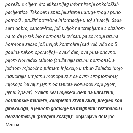
povežu s ciljem što efikasnijeg informiranja onkoloških
pacijentica. Također, i specijalizirane udruge mogu puno
pomoći i pružiti potrebne informacije u toj situaciji. Sada
sam dobro, cancer-free, još uvijek na terapijama s obzirom
na to da je rak bio hormonski ovisan, pa se moja razina
hormona zasad još uvijek kontrolira (sad već više od 5
godina nakon operacije)– svaki dan, dva puta dnevno,
pijem Nolvadex tablete (snižavaju razinu hormona), a
jednom mjesečno primam injekcije u trbuh Zoladex (koje
induciraju ‘umjetnu menopauzu’ sa svim simptomima;
injekcije ‘čuvaju’ jajnik od tableta Nolvadex koje pijem,
jajnik ‘spava’). S
vakih šest mjeseci idem na ultrazvuk,
hormonske markere, kompletnu krvnu sliku, pregled kod
ginekologa, a jednom godišnje na magnetnu rezonancu i
denzitometriju (provjera kostiju)
”
, objašnjava detaljno
Marina.