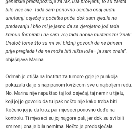
genetske predispozicije za rak, išla provjeriti, to su zaista
bile više sile. Tada sam ponovno osjetila onaj čudni
unutarnji osjećaj s početka priče, dok sam sjedila na
predavanju i bilo mi je jasno da se vjerojatno još tada
krenuo formirati i da sam već tada dobila misteriozni ‘znak’.
Unatoč tome što su mi svi bližnji govorili da ne brinem
prije pregleda i da ne može biti ništa loše– ja sam znala”
,
objašnjava Marina.
Odmah je otišla na Institut za tumore gdje je punkcija
pokazala da je s napipanom kvržicom sve u najboljem redu.
No, Marinu nije napuštao taj loš osjećaj, taj nemir u tijelu,
koji joj je govorio da tu ipak nešto nije kako treba biti.
Rečeno joj je da kroz par mjeseci ponovno dođe na
kontrolu. Ti mjeseci su joj najgore pali, jer dok su svi bili
smireni, ona je bila nemirna. Nešto je predosjećala.