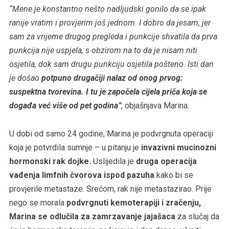
“Mene je konstantno nešto nadljudski gonilo da se ipak
ranije vratim i provjerim još jednom. I dobro da jesam, jer
sam za vrijeme drugog pregleda i punkcije shvatila da prva
punkcija nije uspjela, s obzirom na to da je nisam niti
osjetila, dok sam drugu punkciju osjetila pošteno. Isti dan
je došao
potpuno drugačiji nalaz od onog prvog:
suspektna tvorevina. I tu je započela cijela priča koja se
događa već više od pet godina”
, objašnjava Marina.
U dobi od samo 24 godine, Marina je podvrgnuta operaciji
koja je potvrdila sumnje – u pitanju je
invazivni mucinozni
hormonski rak dojke.
Uslijedila je
druga operacija
vađenja limfnih čvorova ispod pazuha
kako bi se
provjerile metastaze. Srećom, rak nije metastazirao. Prije
nego se morala
podvrgnuti kemoterapiji i zračenju,
Marina se odlučila za zamrzavanje jajašaca
za slučaj da