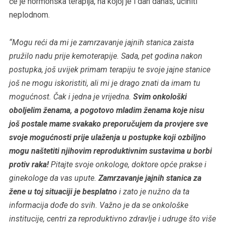
će je hormonska terapija, na kojoj je i dan danas, učiniti
neplodnom.
“Mogu reći da mi je zamrzavanje jajnih stanica zaista
pružilo nadu prije kemoterapije. Sada, pet godina nakon
postupka, još uvijek primam terapiju te svoje jajne stanice
još ne mogu iskoristiti, ali mi je drago znati da imam tu
mogućnost. Čak i jedna je vrijedna.
Svim onkološki
oboljelim ženama, a pogotovo mladim ženama koje nisu
još postale mame svakako preporučujem da provjere sve
svoje mogućnosti prije ulaženja u postupke koji ozbiljno
mogu naštetiti njihovim reproduktivnim sustavima u borbi
protiv raka!
Pitajte svoje onkologe, doktore opće prakse i
ginekologe da vas upute.
Zamrzavanje jajnih stanica za
žene u toj situaciji je besplatno
i zato je nužno da ta
informacija dođe do svih. Važno je da se onkološke
institucije, centri za reproduktivno zdravlje i udruge što više