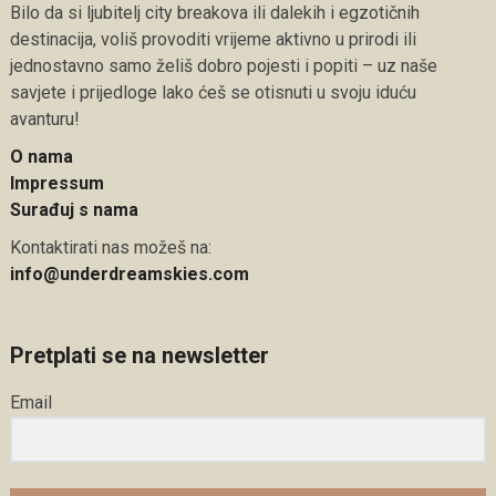
Bilo da si ljubitelj city breakova ili dalekih i egzotičnih
destinacija, voliš provoditi vrijeme aktivno u prirodi ili
jednostavno samo želiš dobro pojesti i popiti – uz naše
savjete i prijedloge lako ćeš se otisnuti u svoju iduću
avanturu!
O nama
Impressum
Surađuj s nama
Kontaktirati nas možeš na:
info@underdreamskies.com
Pretplati se na newsletter
Email