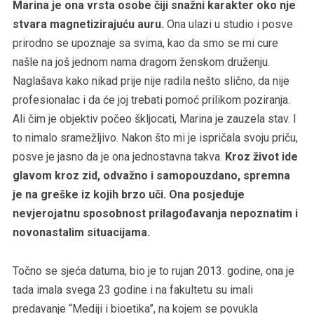
Marina je ona vrsta osobe čiji snažni karakter oko nje
stvara magnetizirajuću auru.
Ona ulazi u studio i posve
prirodno se upoznaje sa svima, kao da smo se mi cure
našle na još jednom nama dragom ženskom druženju.
Naglašava kako nikad prije nije radila nešto slično, da nije
profesionalac i da će joj trebati pomoć prilikom poziranja.
Ali čim je objektiv počeo škljocati, Marina je zauzela stav. I
to nimalo sramežljivo. Nakon što mi je ispričala svoju priču,
posve je jasno da je ona jednostavna takva.
Kroz život ide
glavom kroz zid, odvažno i samopouzdano, spremna
je na greške iz kojih brzo uči. Ona posjeduje
nevjerojatnu sposobnost prilagođavanja nepoznatim i
novonastalim situacijama.
Točno se sjeća datuma, bio je to rujan 2013. godine, ona je
tada imala svega 23 godine i na fakultetu su imali
predavanje “Mediji i bioetika”, na kojem se povukla