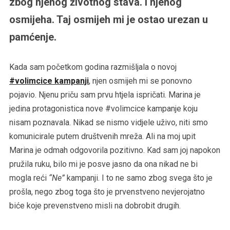
zbog njenog životnog stava. I njenog
osmijeha. Taj osmijeh mi je ostao urezan u
pamćenje.
Kada sam početkom godina razmišljala o novoj
#volimcice kampanji
, njen osmijeh mi se ponovno
pojavio. Njenu priču sam prvu htjela ispričati. Marina je
jedina protagonistica nove #volimcice kampanje koju
nisam poznavala. Nikad se nismo vidjele uživo, niti smo
komunicirale putem društvenih mreža. Ali na moj upit
Marina je odmah odgovorila pozitivno. Kad sam joj napokon
pružila ruku, bilo mi je posve jasno da ona nikad ne bi
mogla reći
“Ne”
kampanji. I to ne samo zbog svega što je
prošla, nego zbog toga što je prvenstveno nevjerojatno
biće koje prevenstveno misli na dobrobit drugih.