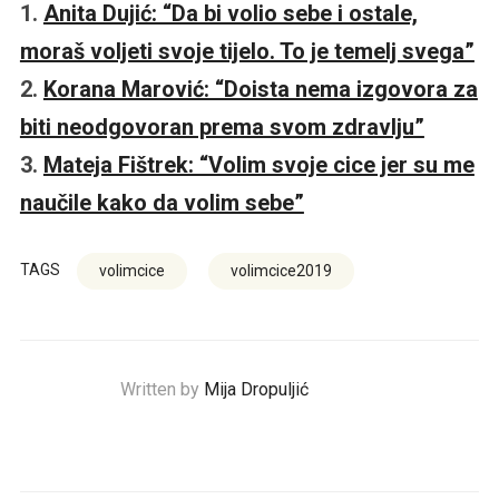
1.
Anita Dujić: “Da bi volio sebe i ostale,
moraš voljeti svoje tijelo. To je temelj svega”
2.
Korana Marović: “Doista nema izgovora za
biti neodgovoran prema svom zdravlju”
3.
Mateja Fištrek: “Volim svoje cice jer su me
naučile kako da volim sebe”
TAGS
volimcice
volimcice2019
Written by
Mija Dropuljić