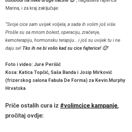
oslobodi na neke druge načine 😉
”
, naglašava fajterica
Marina, i za kraj zaključuje:
“Svoje cice sam uvijek voljela, a sada ih volim još više.
Prošle su sa mnom bolest, operaciju, zračenje,
kemoterapiju, hormonsku terapiju… i još su uvijek tu i ne
daju se!
Tko ih ne bi volio kad su cice fajterice! 🙂
”
Foto i video: Jure Perišić
Kosa: Katica Topčić, Saša Banda i Josip Mirković
(frizerskog salona Fabula De Forma) za Kevin.Murphy
Hrvatska
Priče ostalih cura iz
#volimcice kampanje
,
pročitaj ovdje: