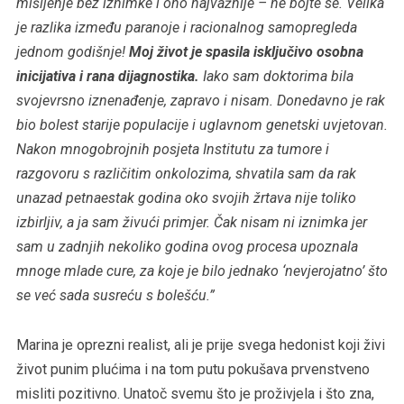
mišljenje bez iznimke i ono najvažnije – ne bojte se. Velika
je razlika između paranoje i racionalnog samopregleda
jednom godišnje!
Moj život je spasila isključivo osobna
inicijativa i rana dijagnostika.
Iako sam doktorima bila
svojevrsno iznenađenje, zapravo i nisam. Donedavno je rak
bio bolest starije populacije i uglavnom genetski uvjetovan.
Nakon mnogobrojnih posjeta Institutu za tumore i
razgovoru s različitim onkolozima, shvatila sam da rak
unazad petnaestak godina oko svojih žrtava nije toliko
izbirljiv, a ja sam živući primjer. Čak nisam ni iznimka jer
sam u zadnjih nekoliko godina ovog procesa upoznala
mnoge mlade cure, za koje je bilo jednako ‘nevjerojatno’ što
se već sada susreću s bolešću.”
Marina je oprezni realist, ali je prije svega hedonist koji živi
život punim plućima i na tom putu pokušava prvenstveno
misliti pozitivno. Unatoč svemu što je proživjela i što zna,