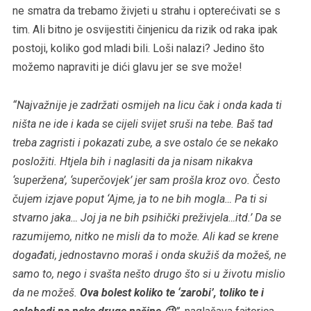
ne smatra da trebamo živjeti u strahu i opterećivati se s
tim. Ali bitno je osvijestiti činjenicu da rizik od raka ipak
postoji, koliko god mladi bili. Loši nalazi? Jedino što
možemo napraviti je dići glavu jer se sve može!
“Najvažnije je zadržati osmijeh na licu čak i onda kada ti
ništa ne ide i kada se cijeli svijet sruši na tebe. Baš tad
treba zagristi i pokazati zube, a sve ostalo će se nekako
posložiti. Htjela bih i naglasiti da ja nisam nikakva
‘superžena’, ‘superčovjek’ jer sam prošla kroz ovo. Često
čujem izjave poput ‘Ajme, ja to ne bih mogla… Pa ti si
stvarno jaka… Joj ja ne bih psihički preživjela…itd.’ Da se
razumijemo, nitko ne misli da to može. Ali kad se krene
događati, jednostavno moraš i onda skužiš da možeš, ne
samo to, nego i svašta nešto drugo što si u životu mislio
da ne možeš.
Ova bolest koliko te ‘zarobi’, toliko te i