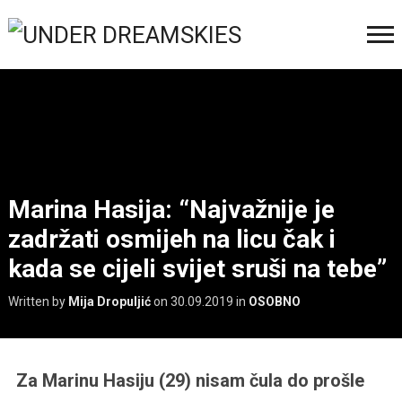
Marina Hasija: “Najvažnije je
zadržati osmijeh na licu čak i
kada se cijeli svijet sruši na tebe”
Written by
Mija Dropuljić
on
30.09.2019
in
OSOBNO
Za Marinu Hasiju (29) nisam čula do prošle