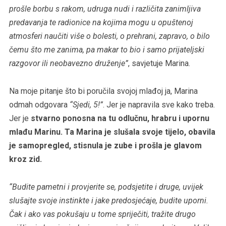
prošle borbu s rakom, udruga nudi i različita zanimljiva
predavanja te radionice na kojima mogu u opuštenoj
atmosferi naučiti više o bolesti, o prehrani, zapravo, o bilo
čemu što me zanima, pa makar to bio i samo prijateljski
razgovor ili neobavezno druženje”
, savjetuje Marina.
Na moje pitanje što bi poručila svojoj mlađoj ja, Marina
odmah odgovara
“Sjedi, 5!”
. Jer je napravila sve kako treba.
Jer je
stvarno ponosna na tu odlučnu, hrabru i upornu
mlađu Marinu. Ta Marina je slušala svoje tijelo, obavila
je samopregled, stisnula je zube i prošla je glavom
kroz zid.
“Budite pametni i provjerite se, podsjetite i druge, uvijek
slušajte svoje instinkte i jake predosjećaje, budite uporni.
Čak i ako vas pokušaju u tome spriječiti, tražite drugo