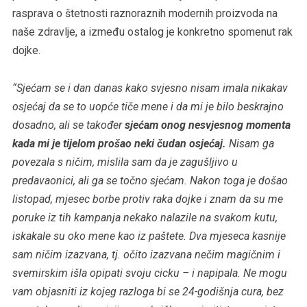
rasprava o štetnosti raznoraznih modernih proizvoda na
naše zdravlje, a između ostalog je konkretno spomenut rak
dojke.
“Sjećam se i dan danas kako svjesno nisam imala nikakav
osjećaj da se to uopće tiče mene i da mi je bilo beskrajno
dosadno, ali se također
sjećam onog nesvjesnog momenta
kada mi je tijelom prošao neki čudan osjećaj.
Nisam ga
povezala s ničim, mislila sam da je zagušljivo u
predavaonici, ali ga se točno sjećam. Nakon toga je došao
listopad, mjesec borbe protiv raka dojke i znam da su me
poruke iz tih kampanja nekako nalazile na svakom kutu,
iskakale su oko mene kao iz paštete. Dva mjeseca kasnije
sam ničim izazvana, tj. očito izazvana nečim magičnim i
svemirskim išla opipati svoju cicku – i napipala. Ne mogu
vam objasniti iz kojeg razloga bi se 24-godišnja cura, bez