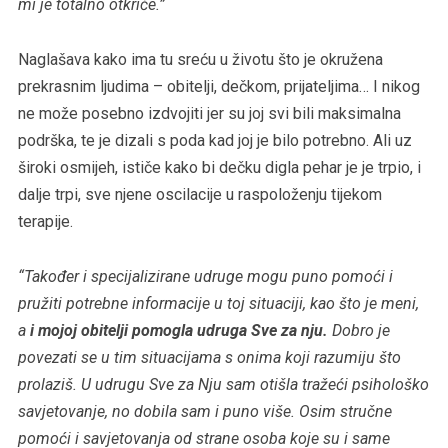
mi je totalno otkriće.”
Naglašava kako ima tu sreću u životu što je okružena
prekrasnim ljudima – obitelji, dečkom, prijateljima… I nikog
ne može posebno izdvojiti jer su joj svi bili maksimalna
podrška, te je dizali s poda kad joj je bilo potrebno. Ali uz
široki osmijeh, ističe kako bi dečku digla pehar je je trpio, i
dalje trpi, sve njene oscilacije u raspoloženju tijekom
terapije.
“Također i specijalizirane udruge mogu puno pomoći i
pružiti potrebne informacije u toj situaciji, kao što je meni,
a
i mojoj obitelji pomogla udruga Sve za nju.
Dobro je
povezati se u tim situacijama s onima koji razumiju što
prolaziš. U udrugu Sve za Nju sam otišla tražeći psihološko
savjetovanje, no dobila sam i puno više. Osim stručne
pomoći i savjetovanja od strane osoba koje su i same