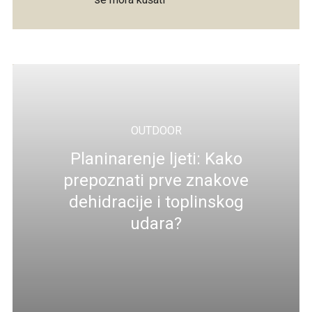
OUTDOOR
Planinarenje ljeti: Kako
prepoznati prve znakove
dehidracije i toplinskog
udara?