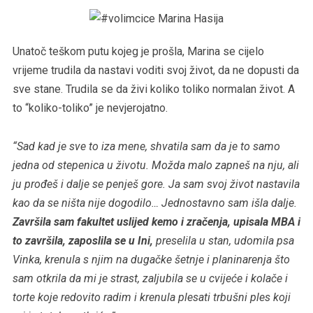
Unatoč teškom putu kojeg je prošla, Marina se cijelo
vrijeme trudila da nastavi voditi svoj život, da ne dopusti da
sve stane. Trudila se da živi koliko toliko normalan život. A
to “koliko-toliko” je nevjerojatno.
“Sad kad je sve to iza mene, shvatila sam da je to samo
jedna od stepenica u životu. Možda malo zapneš na nju, ali
ju prođeš i dalje se penješ gore. Ja sam svoj život nastavila
kao da se ništa nije dogodilo… Jednostavno sam išla dalje.
Završila sam fakultet uslijed kemo i zračenja, upisala MBA i
to završila, zaposlila se u Ini,
preselila u stan, udomila psa
Vinka, krenula s njim na dugačke šetnje i planinarenja što
sam otkrila da mi je strast, zaljubila se u cvijeće i kolače i
torte koje redovito radim i krenula plesati trbušni ples koji