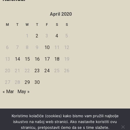
April 2020
M
T
W
T
F
S
S
1
2
3
4
5
6
7
8
9
10
11
12
13
14
15
16
17
18
19
20
21
22
23
24
25
26
27
28
29
30
« Mar
May »
Koristimo kolačiće (cookies) kako bismo vam pružili najbolje
iskustvo na našoj web stranici. Ako nastavite koristiti ovu
Copyright © 2026 Under Dreamskies
stranicu, pretpostavit ćemo da se s time slažete.