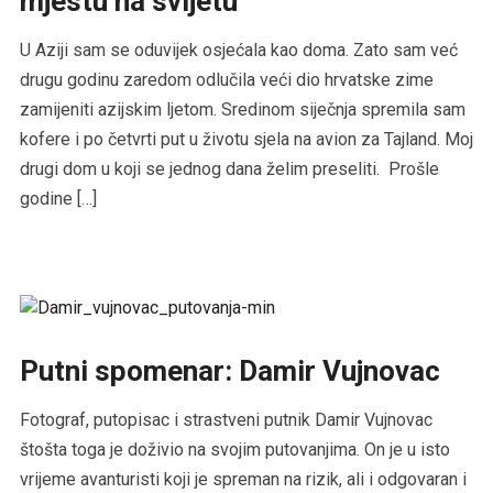
mjestu na svijetu
U Aziji sam se oduvijek osjećala kao doma. Zato sam već
drugu godinu zaredom odlučila veći dio hrvatske zime
zamijeniti azijskim ljetom. Sredinom siječnja spremila sam
kofere i po četvrti put u životu sjela na avion za Tajland. Moj
drugi dom u koji se jednog dana želim preseliti. Prošle
godine […]
Putni spomenar: Damir Vujnovac
Fotograf, putopisac i strastveni putnik Damir Vujnovac
štošta toga je doživio na svojim putovanjima. On je u isto
vrijeme avanturisti koji je spreman na rizik, ali i odgovaran i