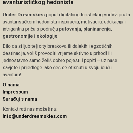
avanturističkog hedonista
Under Dreamskies
poput digitalnog turističkog vodiča pruža
avanturističkom hedonistu inspiraciju, motivaciju, edukaciju i
intrigantnu priču s područja
putovanja, planinarenja,
gastronomije i ekologije
.
Bilo da si ljubitelj city breakova ili dalekih i egzotičnih
destinacija, voliš provoditi vrijeme aktivno u prirodi ili
jednostavno samo želiš dobro pojesti i popiti – uz naše
savjete i prijedloge lako ćeš se otisnuti u svoju iduću
avanturu!
O nama
Impressum
Surađuj s nama
Kontaktirati nas možeš na:
info@underdreamskies.com