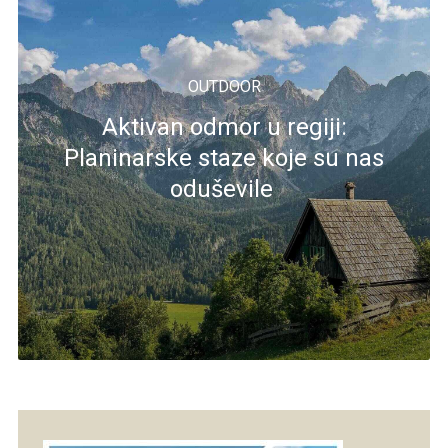
OUTDOOR
Aktivan odmor u regiji:
Planinarske staze koje su nas
oduševile