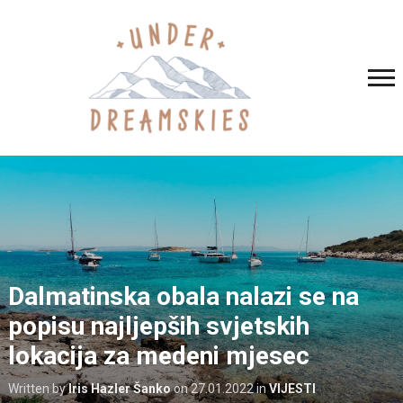
Dalmatinska obala nalazi se na
popisu najljepših svjetskih
lokacija za medeni mjesec
Written by
Iris Hazler Šanko
on
27.01.2022
in
VIJESTI