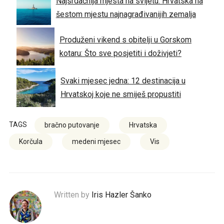
Najsrdačnija mjesta na svijetu: Hrvatska na
šestom mjestu najnagrađivanijih zemalja
Produženi vikend s obitelji u Gorskom
kotaru: Što sve posjetiti i doživjeti?
Svaki mjesec jedna: 12 destinacija u
Hrvatskoj koje ne smiješ propustiti
TAGS
bračno putovanje
Hrvatska
Korčula
medeni mjesec
Vis
Written by
Iris Hazler Šanko