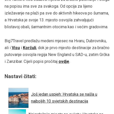
na popisu ima sve za svakoga. Od opcija za lijeno
izležavanje na plaži pa sve do aktivnih hikeova po šumama,
a Hrvatska je svoje 13. mjesto osvojila zahvaljujući
blistavoj obali, šarmantnim otocima kao i većim gradovima.
Big7Travel predlažu medeni mjesec na Hvaru, Dubrovniku,
ali i
Visu
i
Korčuli
, dok je prvo mjesto destinacije za bračno
putovanje osvojila regija New England u SAD-u, zatim Grčka
i Zanzibar. Cijeli popis pročitaj
ovdje
.
Nastavi čitati:
Još jedan uspjeh: Hrvatska se našla u
najboljih 10 svjetskih destinacija