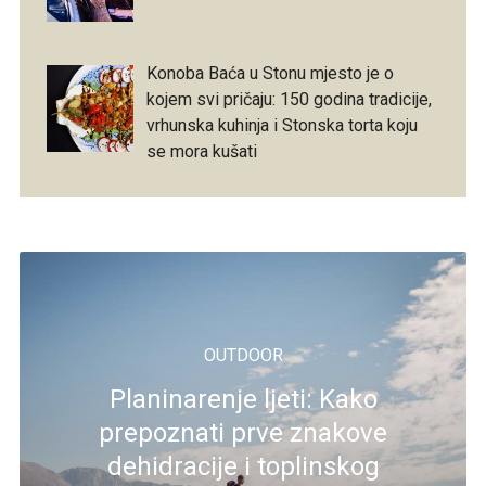
Konoba Baća u Stonu mjesto je o
kojem svi pričaju: 150 godina tradicije,
vrhunska kuhinja i Stonska torta koju
se mora kušati
OUTDOOR
Planinarenje ljeti: Kako
prepoznati prve znakove
dehidracije i toplinskog