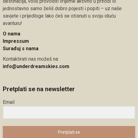
destinacija, voliš provoditi vrijeme aktivno u prirodi ili
jednostavno samo želiš dobro pojesti i popiti – uz naše
savjete i prijedloge lako ćeš se otisnuti u svoju iduću
avanturu!
O nama
Impressum
Surađuj s nama
Kontaktirati nas možeš na:
info@underdreamskies.com
Pretplati se na newsletter
Email
Pretplati se