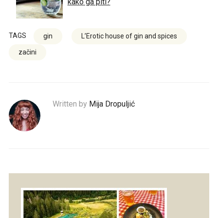
kako ga piti?
TAGS
gin
L’Erotic house of gin and spices
začini
Written by
Mija Dropuljić