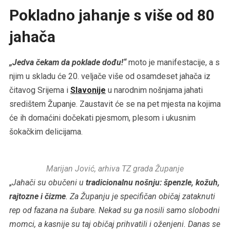
Pokladno jahanje s više od 80
jahača
„Jedva čekam da poklade dođu!“
moto je manifestacije, a s
njim u skladu će 20. veljače više od osamdeset jahača iz
čitavog Srijema i
Slavonije
u narodnim nošnjama jahati
središtem Županje. Zaustavit će se na pet mjesta na kojima
će ih domaćini dočekati pjesmom, plesom i ukusnim
šokačkim delicijama.
Marijan Jović, arhiva TZ grada Županje
„
Jahači su obučeni u
tradicionalnu nošnju: špenzle, kožuh,
rajtozne i čizme
. Za Županju je specifičan običaj zataknuti
rep od fazana na šubare. Nekad su ga nosili samo slobodni
momci, a kasnije su taj običaj prihvatili i oženjeni. Danas se