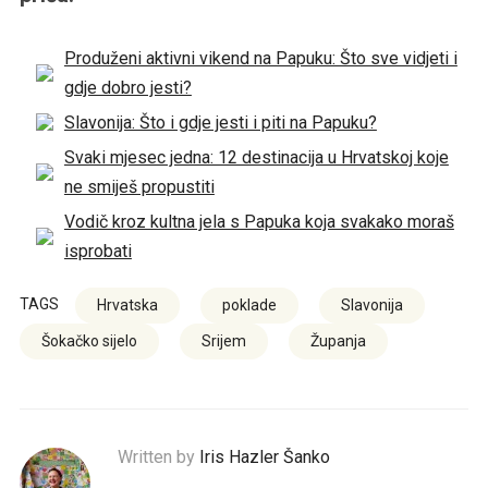
Produženi aktivni vikend na Papuku: Što sve vidjeti i
gdje dobro jesti?
Slavonija: Što i gdje jesti i piti na Papuku?
Svaki mjesec jedna: 12 destinacija u Hrvatskoj koje
ne smiješ propustiti
Vodič kroz kultna jela s Papuka koja svakako moraš
isprobati
TAGS
Hrvatska
poklade
Slavonija
Šokačko sijelo
Srijem
Županja
Written by
Iris Hazler Šanko