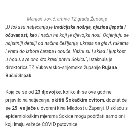
Marijan Jović, arhiva TZ grada Županje
„
U fokusu natjecanja je
tradicijska nošnja, njezina ljepota i
očuvanost, ka
o i način na koji je djevojka nosi. Ocjenjuju se
najsitniji detalji od načina češljanja, ukrasa na glavi, rukama
i vratu do izbora čarapa i obuće. Važni su i sklad i ljupkost
u hodu, sve ono što krasi pravu Šokicu
“, istaknula je
direktorica TZ Vukovarsko-srijemske županije
Rujana
Bušić Srpak
.
Koja će se od
23 djevojke
, koliko ih se ove godine
prijavilo na natjecanje,
okititi Šokačkim cvitom
, doznat će
se
25. veljače
u dvorani kina Mladost u Županji. U skladu s
epidemiološkim mjerama Šokice mogu podržati samo oni
koji imaju važeće COVID putovnice.