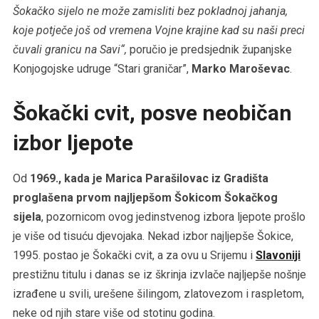
Šokačko sijelo ne može zamisliti bez pokladnoj jahanja,
koje potječe još od vremena Vojne krajine kad su naši preci
čuvali granicu na Savi“,
poručio je predsjednik županjske
Konjogojske udruge “Stari graničar”,
Marko Maroševac
.
Šokački cvit, posve neobičan
izbor ljepote
Od
1969., kada je Marica Parašilovac iz Gradišta
proglašena prvom najljepšom Šokicom Šokačkog
sijela
, pozornicom ovog jedinstvenog izbora ljepote prošlo
je više od tisuću djevojaka. Nekad izbor najljepše Šokice,
1995. postao je Šokački cvit, a za ovu u Srijemu i
Slavoniji
prestižnu titulu i danas se iz škrinja izvlače najljepše nošnje
izrađene u svili, urešene šilingom, zlatovezom i raspletom,
neke od njih stare više od stotinu godina.