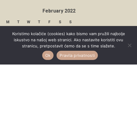
February 2022
M
T
W
T
F
S
S
1
2
3
4
5
6
Koristimo kolačiće (cookies) kako bismo vam pružili najbolje
iskustvo na našoj web stranici. Ako nastavite koristiti ovu
7
8
9
10
11
12
13
stranicu, pretpostavit ćemo da se s time slažete.
Ok
Pravila privatnosti
14
15
16
17
18
19
20
21
22
23
24
25
26
27
28
« Jan
Mar »
Copyright © 2026 Under Dreamskies
Designed by
WPZOOM