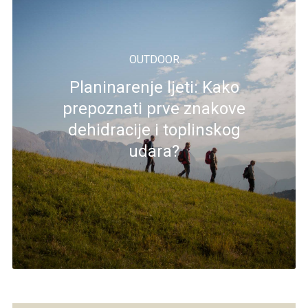
OUTDOOR
Planinarenje ljeti: Kako
prepoznati prve znakove
dehidracije i toplinskog
udara?