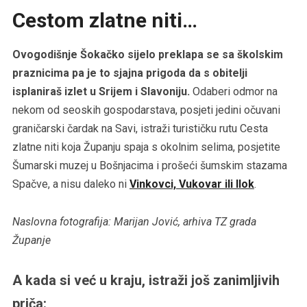
Cestom zlatne niti…
Ovogodišnje Šokačko sijelo preklapa se sa školskim
praznicima pa je to sjajna prigoda da s obitelji
isplaniraš izlet u Srijem i Slavoniju.
Odaberi odmor na
nekom od seoskih gospodarstava, posjeti jedini očuvani
graničarski čardak na Savi, istraži turističku rutu Cesta
zlatne niti koja Županju spaja s okolnim selima, posjetite
Šumarski muzej u Bošnjacima i prošeći šumskim stazama
Spačve, a nisu daleko ni
Vinkovci, Vukovar ili Ilok
.
Naslovna fotografija: Marijan Jović, arhiva TZ grada
Županje
A kada si već u kraju, istraži još zanimljivih
priča: