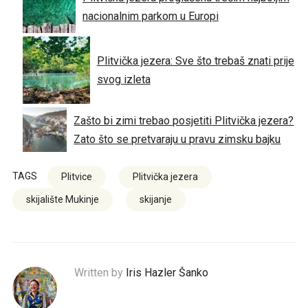
nacionalnim parkom u Europi
Plitvička jezera: Sve što trebaš znati prije
svog izleta
Zašto bi zimi trebao posjetiti Plitvička jezera?
Zato što se pretvaraju u pravu zimsku bajku
TAGS
Plitvice
Plitvička jezera
skijalište Mukinje
skijanje
Written by
Iris Hazler Šanko