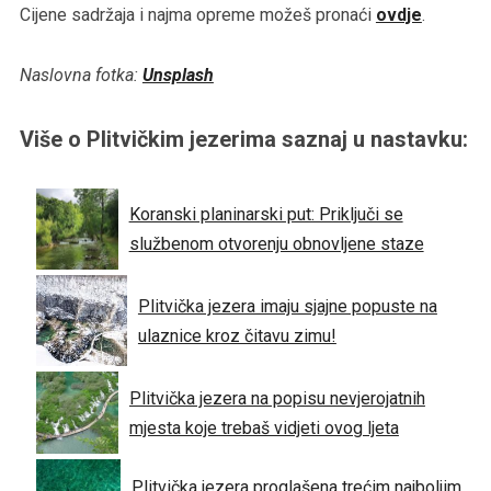
Cijene sadržaja i najma opreme možeš pronaći
ovdje
.
Naslovna fotka:
Unsplash
Više o Plitvičkim jezerima saznaj u nastavku:
Koranski planinarski put: Priključi se
službenom otvorenju obnovljene staze
Plitvička jezera imaju sjajne popuste na
ulaznice kroz čitavu zimu!
Plitvička jezera na popisu nevjerojatnih
mjesta koje trebaš vidjeti ovog ljeta
Plitvička jezera proglašena trećim najboljim