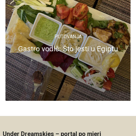
PUTOVANJA
Gastro vodič: Što jesti u Egiptu
Under Dreamskies – portal po mjeri