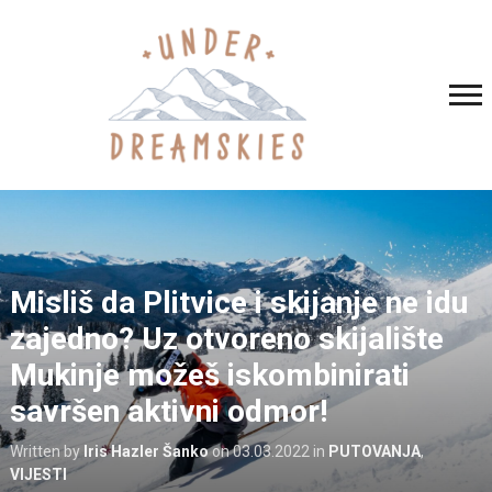
Misliš da Plitvice i skijanje ne idu
zajedno? Uz otvoreno skijalište
Mukinje možeš iskombinirati
savršen aktivni odmor!
Written by
Iris Hazler Šanko
on
03.03.2022
in
PUTOVANJA
,
VIJESTI