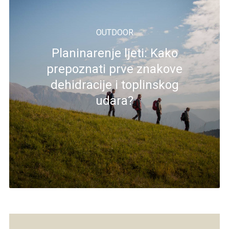
OUTDOOR
Planinarenje ljeti: Kako
prepoznati prve znakove
dehidracije i toplinskog
udara?