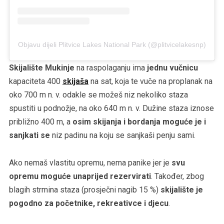
Objavu dijeli Plitvice Lakes National Park (@plitvicelakesnp)
Skijalište Mukinje
na raspolaganju ima
jednu vučnicu
kapaciteta 400
skijaša
na sat, koja te vuče na proplanak na
oko 700 m n. v. odakle se možeš niz nekoliko staza
spustiti u podnožje, na oko 640 m n. v. Dužine staza iznose
približno 400 m, a
osim skijanja i bordanja moguće je i
sanjkati se
niz padinu na koju se sanjkaši penju sami.
Ako nemaš vlastitu opremu, nema panike jer je
svu
opremu moguće unaprijed rezervirati
. Također, zbog
blagih strmina staza (prosječni nagib 15 %)
skijalište je
pogodno za početnike, rekreativce i djecu
.