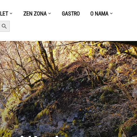
ZLET
ZEN ZONA
GASTRO
O NAMA
earch Button