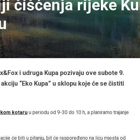
ji čišćenja rijeke K
u
nx&Fox i udruga Kupa pozivaju ove subote 9.
kciju “Eko Kupa” u sklopu koje će se čistiti
kom kotaru
u periodu od 9-30 do 10 h, a planiramo trajanje
acije će biti u pitanju, bit će raspoređeno na licu mjesta od