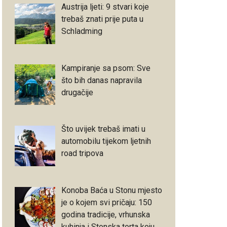
Austrija ljeti: 9 stvari koje
trebaš znati prije puta u
Schladming
Kampiranje sa psom: Sve
što bih danas napravila
drugačije
Što uvijek trebaš imati u
automobilu tijekom ljetnih
road tripova
Konoba Baća u Stonu mjesto
je o kojem svi pričaju: 150
godina tradicije, vrhunska
kuhinja i Stonska torta koju