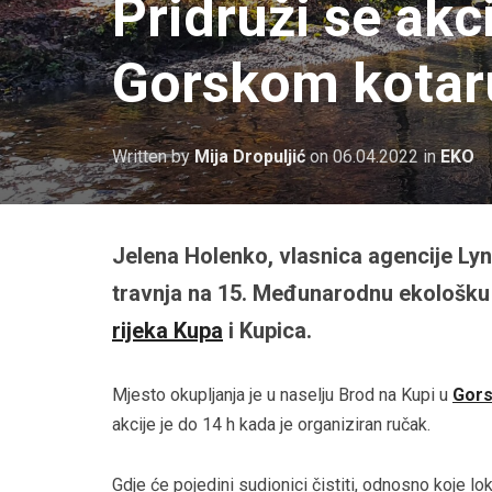
Pridruži se akci
Gorskom kotar
Written by
Mija Dropuljić
on
06.04.2022
in
EKO
Jelena Holenko, vlasnica agencije Ly
travnja na 15. Međunarodnu ekološku a
rijeka Kupa
i Kupica.
Mjesto okupljanja je u naselju Brod na Kupi u
Gors
akcije je do 14 h kada je organiziran ručak.
Gdje će pojedini sudionici čistiti, odnosno koje lok