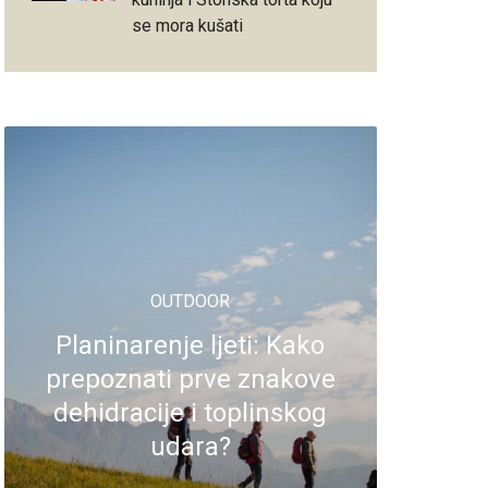
se mora kušati
OUTDOOR
Planinarenje ljeti: Kako
prepoznati prve znakove
dehidracije i toplinskog
udara?