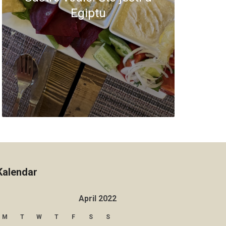
Egiptu
Kalendar
April 2022
M
T
W
T
F
S
S