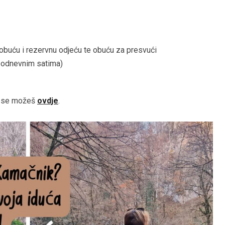
u obuću i rezervnu odjeću te obuću za presvući
opodnevnim satima)
iti se možeš
ovdje
.