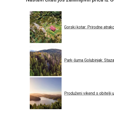
Gorski kotar: Prirodne atrakc
Park-šuma Golubinjak: Staza 
Produženi vikend s obitelji u