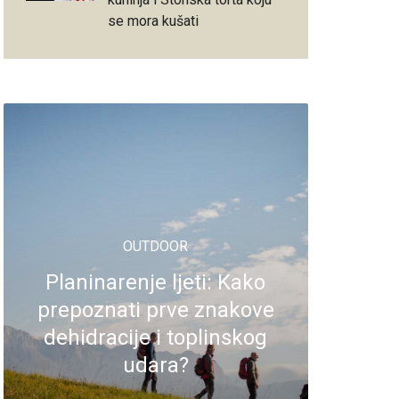
se mora kušati
OUTDOOR
Planinarenje ljeti: Kako
prepoznati prve znakove
dehidracije i toplinskog
udara?