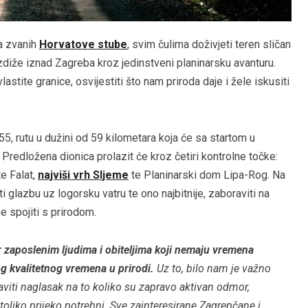
a zvanih
Horvatove stube
, svim čulima doživjeti teren sličan
 uzdiže iznad Zagreba kroz jedinstveni planinarsku avanturu.
lastite granice, osvijestiti što nam priroda daje i žele iskusiti
55, rutu u dužini od 59 kilometara koja će sa startom u
 Predložena dionica prolazit će kroz četiri kontrolne točke:
te Falat,
najviši vrh Sljeme
te Planinarski dom Lipa-Rog. Na
i glazbu uz logorsku vatru te ono najbitnije, zaboraviti na
 spojiti s prirodom.
r zaposlenim ljudima i obiteljima koji nemaju vremena
g kvalitetnog vremena u prirodi.
Uz to, bilo nam je važno
viti naglasak na to koliko su zapravo aktivan odmor,
 toliko prijeko potrebni. Sve zainteresirane Zagrepčane i