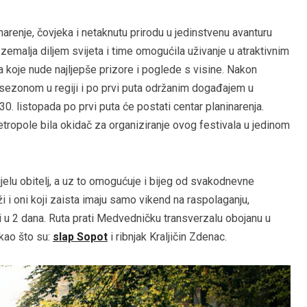
narenje, čovjeka i netaknutu prirodu u jedinstvenu avanturu
 zemalja diljem svijeta i time omogućila uživanje u atraktivnim
koje nude najljepše prizore i poglede s visine. Nakon
sezonom u regiji i po prvi puta održanim događajem u
30. listopada po prvi puta će postati centar planinarenja.
ropole bila okidač za organiziranje ovog festivala u jedinom
jelu obitelj, a uz to omogućuje i bijeg od svakodnevne
ži i oni koji zaista imaju samo vikend na raspolaganju,
 u 2 dana. Ruta prati Medvedničku transverzalu obojanu u
 kao što su:
slap Sopot
i ribnjak Kraljičin Zdenac.