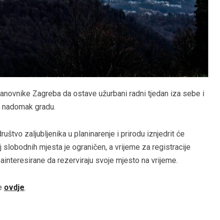
tanovnike Zagreba da ostave užurbani radni tjedan iza sebe i
zi nadomak gradu.
uštvo zaljubljenika u planinarenje i prirodu iznjedrit će
j slobodnih mjesta je ograničen, a vrijeme za registracije
zainteresirane da rezerviraju svoje mjesto na vrijeme.
se
ovdje
.