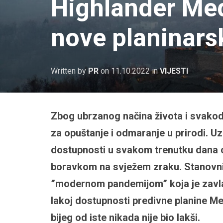
Highlander Med
nove planinars
Written by
PR
on
11.10.2022
in
VIJESTI
Zbog ubrzanog načina života i svako
za opuštanje i odmaranje u prirodi. Uz
dostupnosti u svakom trenutku dana o
boravkom na svježem zraku. Stanovni
”modernom pandemijom” koja je zavlad
lakoj dostupnosti predivne planine Me
bijeg od iste nikada nije bio lakši.