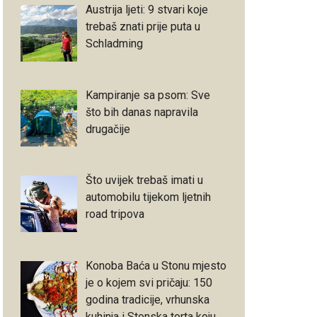
Austrija ljeti: 9 stvari koje
trebaš znati prije puta u
Schladming
Kampiranje sa psom: Sve
što bih danas napravila
drugačije
Što uvijek trebaš imati u
automobilu tijekom ljetnih
road tripova
Konoba Baća u Stonu mjesto
je o kojem svi pričaju: 150
godina tradicije, vrhunska
kuhinja i Stonska torta koju