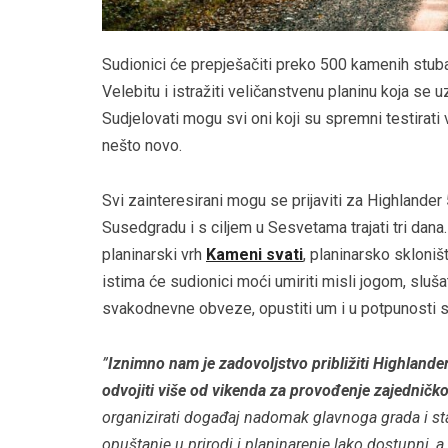
Sudionici će prepješačiti preko 500 kamenih stub
Velebitu i istražiti veličanstvenu planinu koja se
Sudjelovati mogu svi oni koji su spremni testirati v
nešto novo.
Svi zainteresirani mogu se prijaviti za Highlander 
Susedgradu i s ciljem u Sesvetama trajati tri dana.
planinarski vrh
Kameni svati
, planinarsko skloniš
istima će sudionici moći umiriti misli jogom, slušat
svakodnevne obveze, opustiti um i u potpunosti se
”
Iznimno nam je zadovoljstvo približiti Highlande
odvojiti više od vikenda za provođenje zajedničko
organizirati događaj nadomak glavnoga grada i sta
opuštanje u prirodi i planinarenje lako dostupni, a