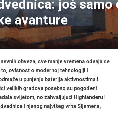
vednica: još samo 
ke avanture
dnevnih obveza, sve manje vremena odvaja se
 to, ovisnost o modernoj tehnologiji i
dmaže u punjenju baterija aktivnostima i
ci velikih gradova posebno su pogođeni
ala svijetom, no zahvaljujući Highlanderu i
dvednice i njenog najvišeg vrha Sljemena,