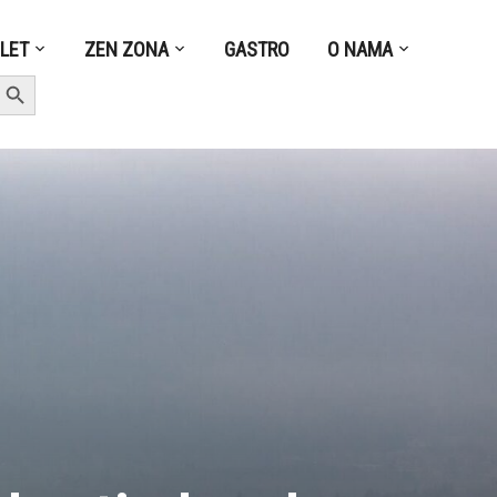
ZLET
ZEN ZONA
GASTRO
O NAMA
earch Button