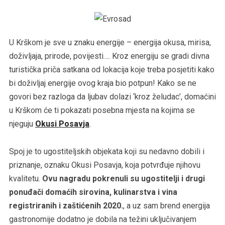
U Krškom je sve u znaku energije – energija okusa, mirisa,
doživljaja, prirode, povijesti…. Kroz energiju se gradi divna
turistička priča satkana od lokacija koje treba posjetiti kako
bi doživljaj energije ovog kraja bio potpun! Kako se ne
govori bez razloga da ljubav dolazi ‘kroz želudac’, domaćini
u Krškom će ti pokazati posebna mjesta na kojima se
njeguju
Okusi Posavja
.
Spoj je to ugostiteljskih objekata koji su nedavno dobili i
priznanje, oznaku Okusi Posavja, koja potvrđuje njihovu
kvalitetu.
Ovu nagradu pokrenuli su ugostitelji i drugi
ponuđači domaćih sirovina, kulinarstva i vina
registriranih i zaštićenih 2020.
, a uz sam brend energija
gastronomije dodatno je dobila na težini uključivanjem