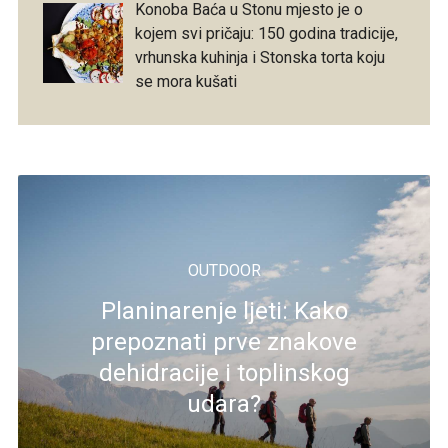
Konoba Baća u Stonu mjesto je o
kojem svi pričaju: 150 godina tradicije,
vrhunska kuhinja i Stonska torta koju
se mora kušati
OUTDOOR
Planinarenje ljeti: Kako
prepoznati prve znakove
dehidracije i toplinskog
udara?