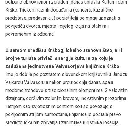
potpuno obnovljenom zgradom danas upravlja Kulturni dom
Krško. Tijekom raznih događanja (koncerti, kazališne
predstave, predavanja…) posjetitelji se mogu upoznati s
poviješću dvorca, mjesta i cijelog kraja na stalnim i
povremenim izložbama.
U samom središtu Krškog, lokalno stanovništvo, ali i
brojne turiste privlači energija kulture za koju je
zadužena jedinstvena Valvasorjeva knjižnica Krško.
Ime je dobila po poznatom slovenskom književniku Janezu
Vajkardu Valvasoru a nakon preuređenja danas spaja
moderne trendove s tradicionalnim elementima. S valovitim
dizajnom, održivim zelenim krovom, inovativnim prozorima
i atrijem kao svjetlosnim centrom koji se povezuje s
povijesnim atrijem samostana, knjižnica je postala pravo
središte lokalnih zbivanja i zanimljiva turistička lokacija.