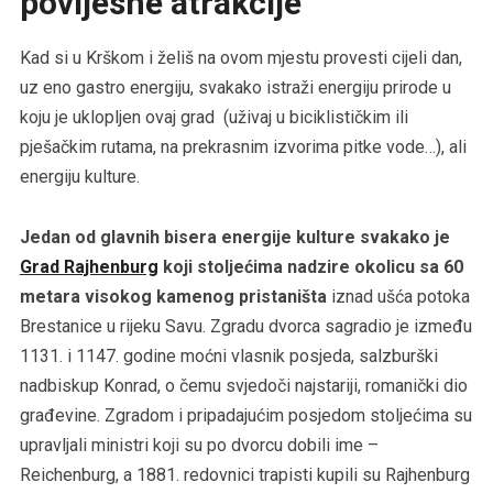
povijesne atrakcije
Kad si u Krškom i želiš na ovom mjestu provesti cijeli dan,
uz eno gastro energiju, svakako istraži energiju prirode u
koju je uklopljen ovaj grad (uživaj u biciklističkim ili
pješačkim rutama, na prekrasnim izvorima pitke vode…), ali
energiju kulture.
Jedan od glavnih bisera energije kulture svakako je
Grad Rajhenburg
koji stoljećima nadzire okolicu sa 60
metara visokog kamenog pristaništa
iznad ušća potoka
Brestanice u rijeku Savu. Zgradu dvorca sagradio je između
1131. i 1147. godine moćni vlasnik posjeda, salzburški
nadbiskup Konrad, o čemu svjedoči najstariji, romanički dio
građevine. Zgradom i pripadajućim posjedom stoljećima su
upravljali ministri koji su po dvorcu dobili ime –
Reichenburg, a 1881. redovnici trapisti kupili su Rajhenburg