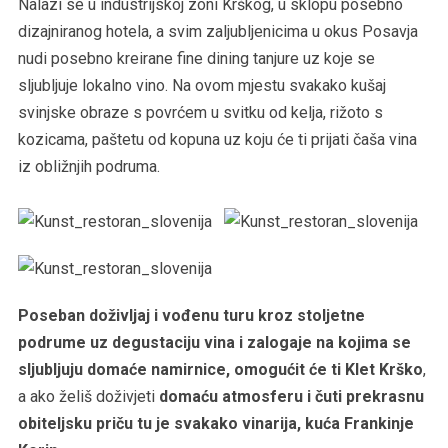
Nalazi se u industrijskoj zoni Krškog, u sklopu posebno
dizajniranog hotela, a svim zaljubljenicima u okus Posavja
nudi posebno kreirane fine dining tanjure uz koje se
sljubljuje lokalno vino. Na ovom mjestu svakako kušaj
svinjske obraze s povrćem u svitku od kelja, rižoto s
kozicama, paštetu od kopuna uz koju će ti prijati čaša vina
iz obližnjih podruma.
Poseban doživljaj i vođenu turu kroz stoljetne
podrume uz degustaciju vina i zalogaje na kojima se
sljubljuju domaće namirnice, omogućit će ti Klet Krško
,
a ako želiš doživjeti
domaću atmosferu i čuti prekrasnu
obiteljsku priču tu je svakako vinarija, kuća Frankinje