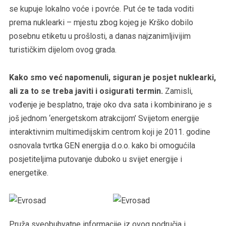
se kupuje lokalno voće i povrće. Put će te tada voditi
prema nuklearki – mjestu zbog kojeg je Krško dobilo
posebnu etiketu u prošlosti, a danas najzanimljivijim
turističkim dijelom ovog grada.
Kako smo već napomenuli, siguran je posjet nuklearki,
ali za to se treba javiti i osigurati termin.
Zamisli,
vođenje je besplatno, traje oko dva sata i kombinirano je s
još jednom ‘energetskom atrakcijom’ Svijetom energije
interaktivnim multimedijskim centrom koji je 2011. godine
osnovala tvrtka GEN energija d.o.o. kako bi omogućila
posjetiteljima putovanje duboko u svijet energije i
energetike.
Pruža sveobuhvatne informacije iz ovog područja i