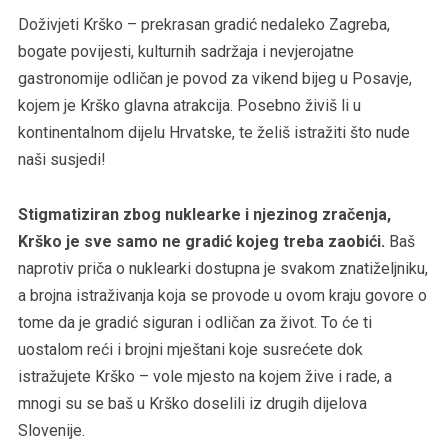
Doživjeti Krško – prekrasan gradić nedaleko Zagreba,
bogate povijesti, kulturnih sadržaja i nevjerojatne
gastronomije odličan je povod za vikend bijeg u Posavje,
kojem je Krško glavna atrakcija. Posebno živiš li u
kontinentalnom dijelu Hrvatske, te želiš istražiti što nude
naši susjedi!
Stigmatiziran zbog nuklearke i njezinog zračenja,
Krško je sve samo ne gradić kojeg treba zaobići.
Baš
naprotiv priča o nuklearki dostupna je svakom znatiželjniku,
a brojna istraživanja koja se provode u ovom kraju govore o
tome da je gradić siguran i odličan za život. To će ti
uostalom reći i brojni mještani koje susrećete dok
istražujete Krško – vole mjesto na kojem žive i rade, a
mnogi su se baš u Krško doselili iz drugih dijelova
Slovenije.