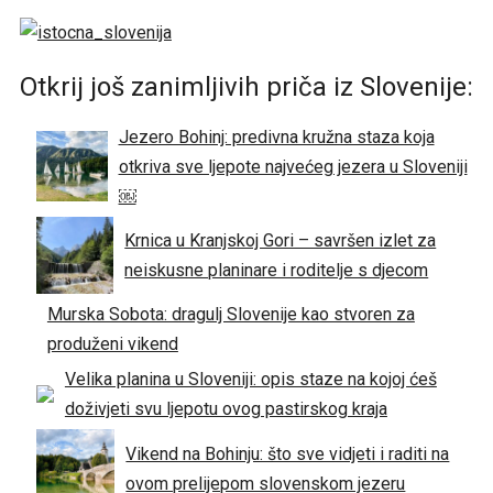
Otkrij još zanimljivih priča iz Slovenije:
Jezero Bohinj: predivna kružna staza koja
otkriva sve ljepote najvećeg jezera u Sloveniji
￼
Krnica u Kranjskoj Gori – savršen izlet za
neiskusne planinare i roditelje s djecom
Murska Sobota: dragulj Slovenije kao stvoren za
produženi vikend
Velika planina u Sloveniji: opis staze na kojoj ćeš
doživjeti svu ljepotu ovog pastirskog kraja
Vikend na Bohinju: što sve vidjeti i raditi na
ovom prelijepom slovenskom jezeru