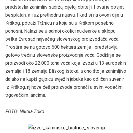
predstavlja zanimljiv sadržaj cijeloj obitelji. I ovaj je posjet
besplatan, ali uz prethodnu najavu. I kad si na ovom dijelu
Krškog, potraži Tržnicu na koju su u Krškom posebno
ponosni. Nalazi se u samoj okolici nuklearke u sklopu
tvrtke Evrosad najvećeg slovenskog proizvođača voća.
Prostire se na gotovo 600 hektara zemlje i predstavlja
gotovo trećinu slovenske proizvodnje voća. Godišnje se
proizvodi oko 22.000 tona voća koje izvozi u 13 europskih
zemalja i 18 zemalja Bliskog istoka, a ono što je zanimljivo
da ako ne kupiš gajbicu svježih jabuka kao odličan suvenir
iz Krškog, njihove ćeš proizvode pronaći u svim vodećim
trgovačkim lancima.
FOTO: Nikola Zoko