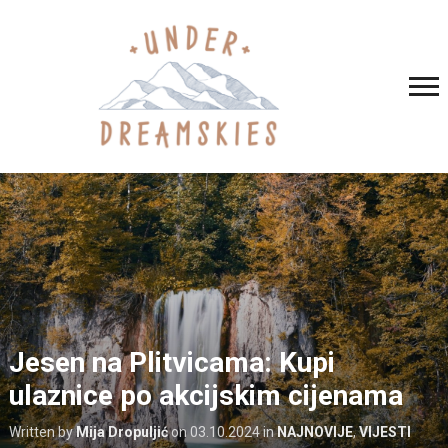
Jesen na Plitvicama: Kupi
ulaznice po akcijskim cijenama
Written by
Mija Dropuljić
on
03.10.2024
in
NAJNOVIJE
,
VIJESTI