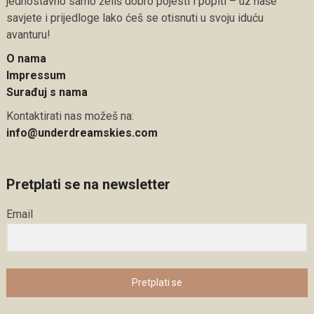
jednostavno samo želiš dobro pojesti i popiti – uz naše
savjete i prijedloge lako ćeš se otisnuti u svoju iduću
avanturu!
O nama
Impressum
Surađuj s nama
Kontaktirati nas možeš na:
info@underdreamskies.com
Pretplati se na newsletter
Email
Pretplati se