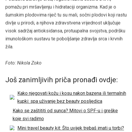
pomažu pri mršavljenju i hidrataciji organizma. Kad je o
šumskim plodovima riječ tu su mali, sočni plodovi koji rastu
divlje u prirodi, a njihova zdravstvena vrijednost uključuje
visok sadržaj antioksidansa, protuupalna svojstva, podršku
imunološkom sustavu te poboljšanje zdravlja srca i krvnih
žila.
Foto: Nikola Zoko
Još zanimljivih priča pronađi ovdje:
Kako njegovati kožu i kosu nakon bazena ili termalnih
kupki: spa uživanje bez beauty posljedica
Kako se zaštititi od sunca? Mitovi o SPF-u i greške
koje svi radimo
Mini travel beauty kit: Što uvijek trebaš imati u torbi?