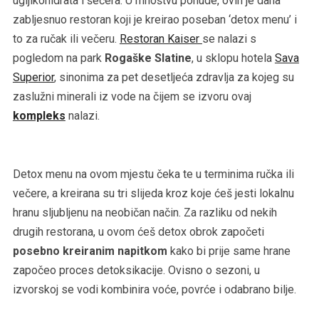
ugljikohidrata i šećera. U mnoštvu ponude, ovih je dana
zabljesnuo restoran koji je kreirao poseban ‘detox menu’ i
to za ručak ili večeru.
Restoran Kaiser
se nalazi s
pogledom na park
Rogaške Slatine
, u sklopu hotela
Sava
Superior
, sinonima za pet desetljeća zdravlja za kojeg su
zaslužni minerali iz vode na čijem se izvoru ovaj
kompleks
nalazi.
Detox menu na ovom mjestu čeka te u terminima ručka ili
večere, a kreirana su tri slijeda kroz koje ćeš jesti lokalnu
hranu sljubljenu na neobičan način. Za razliku od nekih
drugih restorana, u ovom ćeš detox obrok započeti
posebno kreiranim napitkom
kako bi prije same hrane
započeo proces detoksikacije. Ovisno o sezoni, u
izvorskoj se vodi kombinira voće, povrće i odabrano bilje.