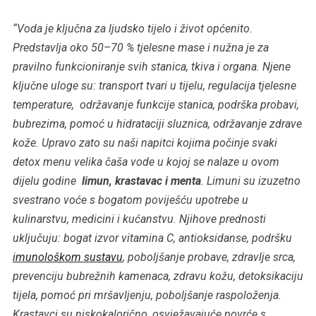
“Voda je ključna za ljudsko tijelo i život općenito.
Predstavlja oko 50–70 % tjelesne mase i nužna je za
pravilno funkcioniranje svih stanica, tkiva i organa. Njene
ključne uloge su: transport tvari u tijelu, regulacija tjelesne
temperature, održavanje funkcije stanica, podrška probavi,
bubrezima, pomoć u hidrataciji sluznica, održavanje zdrave
kože. Upravo zato su naši napitci kojima počinje svaki
detox menu velika čaša vode u kojoj se nalaze u ovom
dijelu godine
limun, krastavac i menta
. Limuni su izuzetno
svestrano voće s bogatom poviješću upotrebe u
kulinarstvu, medicini i kućanstvu. Njihove prednosti
uključuju: bogat izvor vitamina C, antioksidanse, podršku
imunološkom sustavu
, poboljšanje probave, zdravlje srca,
prevenciju bubrežnih kamenaca, zdravu kožu, detoksikaciju
tijela, pomoć pri mršavljenju, poboljšanje raspoloženja.
Krastavci su niskokalorično, osvježavajuće povrće s