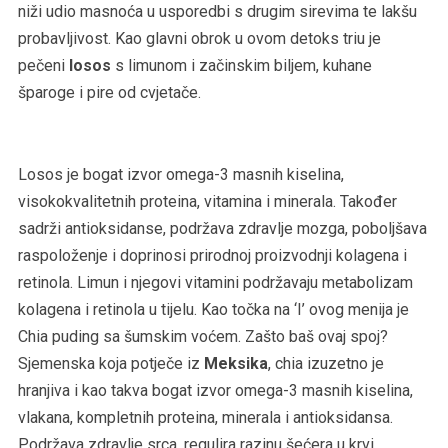
niži udio masnoća u usporedbi s drugim sirevima te lakšu
probavljivost. Kao glavni obrok u ovom detoks triu je
pečeni
losos
s limunom i začinskim biljem, kuhane
šparoge i pire od cvjetače.
Losos je bogat izvor omega-3 masnih kiselina,
visokokvalitetnih proteina, vitamina i minerala. Također
sadrži antioksidanse, podržava zdravlje mozga, poboljšava
raspoloženje i doprinosi prirodnoj proizvodnji kolagena i
retinola. Limun i njegovi vitamini podržavaju metabolizam
kolagena i retinola u tijelu. Kao točka na ‘I’ ovog menija je
Chia puding sa šumskim voćem. Zašto baš ovaj spoj?
Sjemenska koja potječe iz
Meksika
, chia izuzetno je
hranjiva i kao takva bogat izvor omega-3 masnih kiselina,
vlakana, kompletnih proteina, minerala i antioksidansa.
Podržava zdravlje srca, regulira razinu šećera u krvi,