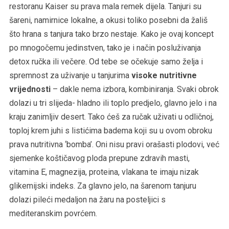
restoranu Kaiser su prava mala remek dijela. Tanjuri su
šareni, namirnice lokalne, a okusi toliko posebni da žališ
što hrana s tanjura tako brzo nestaje. Kako je ovaj koncept
po mnogočemu jedinstven, tako je i način posluživanja
detox ručka ili večere. Od tebe se očekuje samo želja i
spremnost za uživanje u tanjurima
visoke nutritivne
vrijednosti
– dakle nema izbora, kombiniranja. Svaki obrok
dolazi u tri slijeda- hladno ili toplo predjelo, glavno jelo i na
kraju zanimljiv desert. Tako ćeš za ručak uživati u odličnoj,
toploj krem juhi s listićima badema koji su u ovom obroku
prava nutritivna ‘bomba’. Oni nisu pravi orašasti plodovi, već
sjemenke koštičavog ploda prepune zdravih masti,
vitamina E, magnezija, proteina, vlakana te imaju nizak
glikemijski indeks. Za glavno jelo, na šarenom tanjuru
dolazi pileći medaljon na žaru na posteljici s
mediteranskim povrćem.