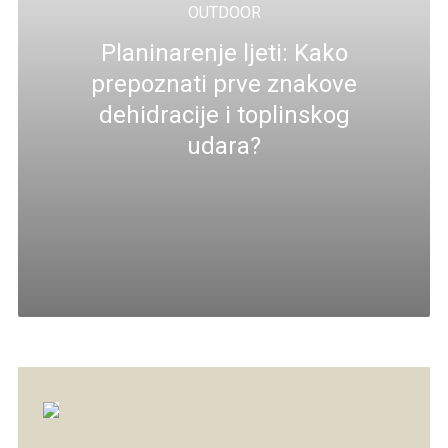
OUTDOOR
Planinarenje ljeti: Kako
prepoznati prve znakove
dehidracije i toplinskog
udara?