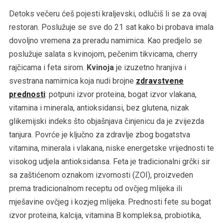
Detoks večeru ćeš pojesti kraljevski, odlučiš li se za ovaj
restoran. Poslužuje se sve do 21 sat kako bi probava imala
dovoljno vremena za preradu namirnica. Kao predjelo se
poslužuje salata s kvinojom, pečenim tikvicama, cherry
rajčicama i feta sirom.
Kvinoja
je izuzetno hranjiva i
svestrana namirnica koja nudi brojne
zdravstvene
prednosti
: potpuni izvor proteina, bogat izvor vlakana,
vitamina i minerala, antioksidansi, bez glutena, nizak
glikemijski indeks što objašnjava činjenicu da je zvijezda
tanjura. Povrće je ključno za zdravlje zbog bogatstva
vitamina, minerala i vlakana, niske energetske vrijednosti te
visokog udjela antioksidansa. Feta je tradicionalni grčki sir
sa zaštićenom oznakom izvornosti (ZOI), proizveden
prema tradicionalnom receptu od ovčjeg mlijeka ili
mješavine ovčjeg i kozjeg mlijeka. Prednosti fete su bogat
izvor proteina, kalcija, vitamina B kompleksa, probiotika,