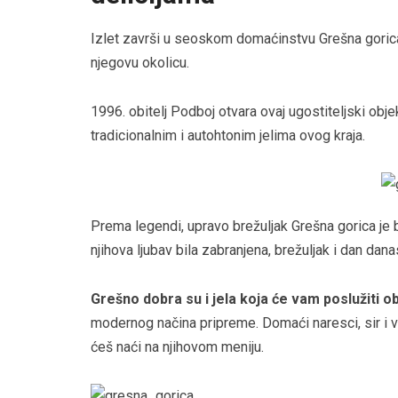
Izlet završi u seoskom domaćinstvu Grešna gorica 
njegovu okolicu.
1996. obitelj Podboj otvara ovaj ugostiteljski objek
tradicionalnim i autohtonim jelima ovog kraja.
Prema legendi, upravo brežuljak Grešna gorica je bi
njihova ljubav bila zabranjena, brežuljak i dan dana
Grešno dobra su i jela koja će vam poslužiti ob
modernog načina pripreme. Domaći naresci, sir i vrh
ćeš naći na njihovom meniju.