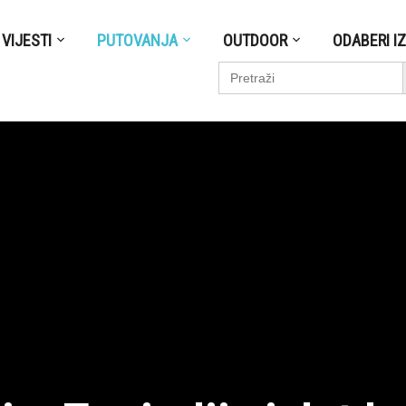
VIJESTI
PUTOVANJA
OUTDOOR
ODABERI I
S
Search
for: