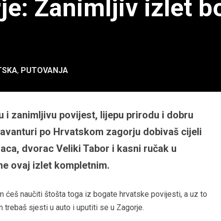
e: Zanimljiv izlet b
TSKA
,
PUTOVANJA
u i zanimljivu povijest, lijepu prirodu i dobru
avanturi po Hrvatskom zagorju dobivaš cijeli
aca, dvorac Veliki Tabor i kasni ručak u
e ovaj izlet kompletnim.
ćeš naučiti štošta toga iz bogate hrvatske povijesti, a uz to
m trebaš sjesti u auto i uputiti se u Zagorje.