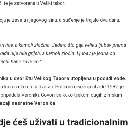
 te je zatvorena u Veliki tabor.
oja je zavela njegovog sina, a suđenje je trajalo dva dana.
ivice, a kamoli zločina. Jedino što gaji veliku ljubav prema
kada nije bila grijeh, a kamoli zločin. Ljubav je jedna od
ijetli bane završen.”
nika u dvorištu Velikog Tabora utopljena u posudi vode.
nu kulu s ulazom u dvorac. Prilikom čišćenja utvrde 1982. je
 pripadala Veroniki. Govori se kako tijekom dugih zimskim
jecaji nesretne Veronike
.
je ćeš uživati u tradicionalnim