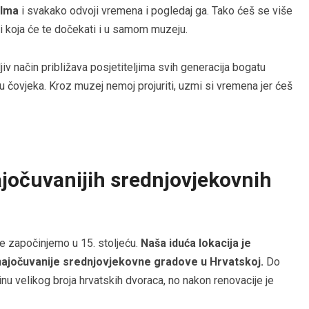
ilma
i svakako odvoji vremena i pogledaj ga. Tako ćeš se više
lji koja će te dočekati i u samom muzeju.
iv način približava posjetiteljima svih generacija bogatu
cu čovjeka. Kroz muzej nemoj projuriti, uzmi si vremena jer ćeš
ajočuvanijih srednjovjekovnih
e započinjemo u 15. stoljeću.
Naša iduća lokacija je
u najočuvanije srednjovjekovne gradove u Hrvatskoj.
Do
inu velikog broja hrvatskih dvoraca, no nakon renovacije je