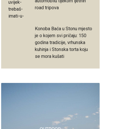
automobilu tijekom ljetnih
road tripova
Konoba Baća u Stonu mjesto
je o kojem svi pričaju: 150
godina tradicije, vrhunska
kuhinja i Stonska torta koju
se mora kušati