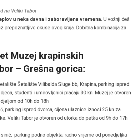
d na Veliki Tabor
meplov u neka davna i zaboravljena vremena.
U vožnji ćeš
i uz prepoznatljive okuse ovog kraja. Dobitna kombinacija za
let Muzej krapinskih
abor – Grešna gorica:
talište Šetalište Vilibalda Sluge bb, Krapina, parking ispred
djeca, studenti i umirovljenici plaćaju 30 kn. Muzej je otvoren
edjeljom od 10h do 18h
, parking ispred dvorca, cijena ulaznice iznosi 25 kn za
ike. Veliki Tabor je otvoren od utorka do petka od 9h do 17h
inić, parking podno objekta, radno vrijeme od ponedjeljka