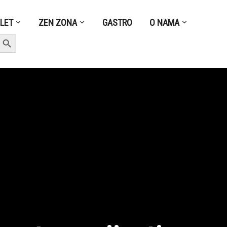
ZLET
ZEN ZONA
GASTRO
O NAMA
earch Button