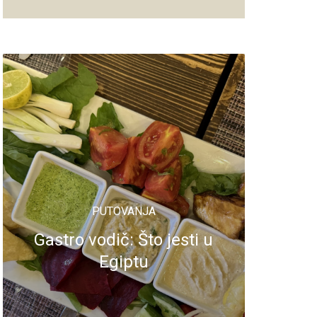
PUTOVANJA
Gastro vodič: Što jesti u
Egiptu