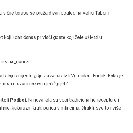
s čije terase se pruža divan pogled na Veliki Tabor i
t koji i dan danas privlači goste koji žele uživati u
lo tajno mjesto gdje su se sretali Veronika i Fridrik. Kako je
s nosi u svom nazivu riječ “grijeh”.
itelj Podboj.
Njihova jela su spoj tradicionalne recepture i
nje, kukuruzni kruh, purica s mlincima, štrukli, sve to i više