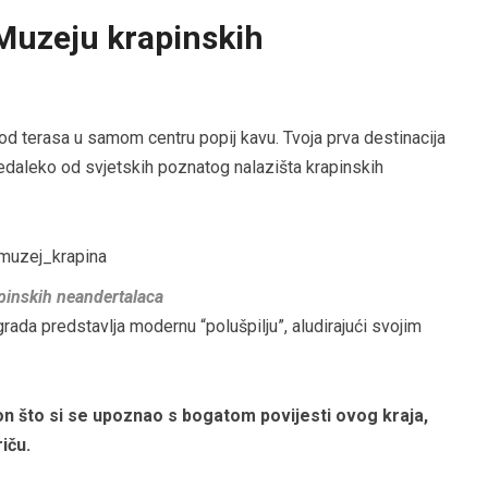
 Muzeju krapinskih
 od terasa u samom centru popij kavu. Tvoja prva destinacija
nedaleko od svjetskih poznatog nalazišta krapinskih
pinskih neandertalaca
ada predstavlja modernu “polušpilju”, aludirajući svojim
kon što si se upoznao s bogatom povijesti ovog kraja,
riču.