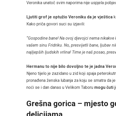
Veronika unatoč svim naporima nije uspjela pobjeći
Ljutiti grof je optužio Veroniku da je vještica
k
Kako priča govori suci su izjavili:
“Gospodine bane! Na ovoj djevojci nema nikakve kr
vašem sinu Fridriku. No, presvijetli bane, ljubav ni
najljepših ljudskih vrlina! Time je naš posao, presv
Hermanu to nije bilo dovoljno te je jadna Vero
Njeno tijelo je zazidano u zid koji spaja peterokut
pronađena ženska lubanja za koju se smatra da je
noći se i dan danas u Velikom Taboru
mogu čuti 
Grešna gorica – mjesto gd
delicijama