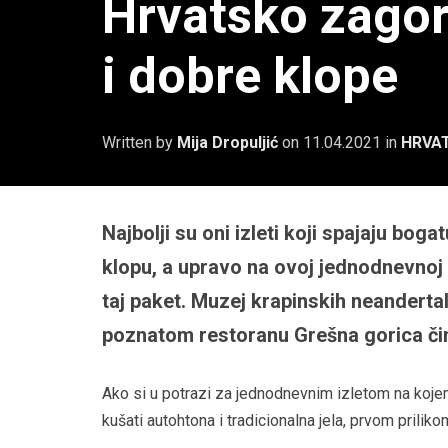
Hrvatsko zagorj
i dobre klope
Written by
Mija Dropuljić
on
11.04.2021
in
HRVA
Najbolji su oni izleti koji spajaju bogat
klopu, a upravo na ovoj jednodnevnoj 
taj paket. Muzej krapinskih neandertal
poznatom restoranu Grešna gorica čin
Ako si u potrazi za jednodnevnim izletom na kojem 
kušati autohtona i tradicionalna jela, prvom priliko