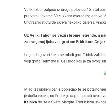
Veliki tabor potječe iz druge polovice 15. stoljeća
pretvara u dvorac. Već izvana dvorac izgleda velič
Unutrašnjost utvrde skriva nekoliko galerija, vins
Uz Veliki Tabor se vežu i brojne legende, a naj
zabranjenoj ljubavi s grofom Fridrikom Celjs
Legenda govori kako se mladi grof Fridrik zaljubio 
volji grofa Hermana II. Celjskog koji je za svog 
Mladi zaljubljeni par je pobjegao te se potajno vje
je došla vojska, no Fridrik je uspio spasiti svoju 
Kalnika
do sela Sveta Margita. Fridrik biva uhvaćen