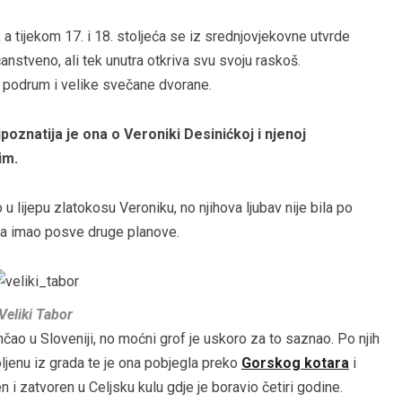
, a tijekom 17. i 18. stoljeća se iz srednjovjekovne utvrde
anstveno, ali tek unutra otkriva svu svoju raskoš.
ki podrum i velike svečane dvorane.
poznatija je ona o Veroniki Desinićkoj i njenoj
kim.
u lijepu zlatokosu Veroniku, no njihova ljubav nije bila po
sina imao posve druge planove.
Veliki Tabor
nčao u Sloveniji, no moćni grof je uskoro za to saznao. Po njih
voljenu iz grada te je ona pobjegla preko
Gorskog kotara
i
 i zatvoren u Celjsku kulu gdje je boravio četiri godine.