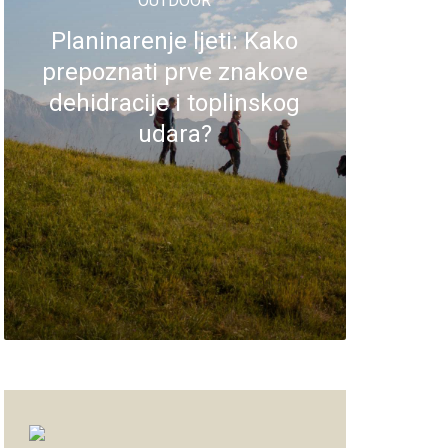
OUTDOOR
Planinarenje ljeti: Kako
prepoznati prve znakove
dehidracije i toplinskog
udara?