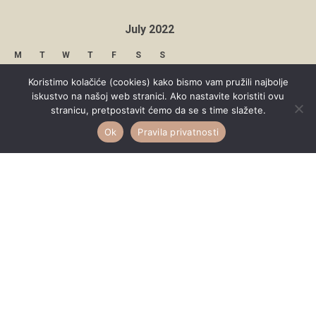
July 2022
M
T
W
T
F
S
S
1
2
3
Koristimo kolačiće (cookies) kako bismo vam pružili najbolje
iskustvo na našoj web stranici. Ako nastavite koristiti ovu
4
5
6
7
8
9
10
stranicu, pretpostavit ćemo da se s time slažete.
Ok
Pravila privatnosti
11
12
13
14
15
16
17
18
19
20
21
22
23
24
25
26
27
28
29
30
31
« Jun
Aug »
Copyright © 2026 Under Dreamskies
Designed by
WPZOOM