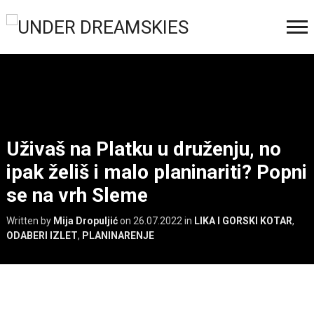
Uživaš na Platku u druženju, no
ipak želiš i malo planinariti? Popni
se na vrh Sleme
Written by
Mija Dropuljić
on
26.07.2022
in
LIKA I GORSKI KOTAR
,
ODABERI IZLET
,
PLANINARENJE