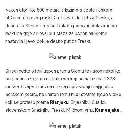
Nakon otprilike 500 metara silazimo s ceste i uskoro
stižemo do prvog raskrižja. Lijevo ide put za Tresku, a
desno za Sleme i Tresku. Uskoro ponovno dolazimo do
raskrižja gdje se ovaj put staza za uspon na Sleme
nastavlja lijevo, dok je desno put za Tresku.
Slijedi nešto oštriji uspon prema Slemu te nakon nekoliko
serpentina izbijamo na sami vrh koji se nalazi na 1.328
metara. Ovaj vrh možda nije najimpresivniji i najljepši u
Gorskom kotaru, no unatoč tomu nudi stvarno lijepe vidike
koji se protežu prema
Risnjaku
, Snježniku, Guslici,
slovenskom Snežniku, Treski, Mličnom vrhu,
Kamenjaku
…