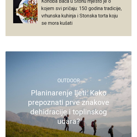
Konoba Baća u Stonu mjesto je o
kojem svi pričaju: 150 godina tradicije,
vrhunska kuhinja i Stonska torta koju
se mora kušati
OUTDOOR
Planinarenje ljeti: Kako
prepoznati prve znakove
dehidracije i toplinskog
udara?