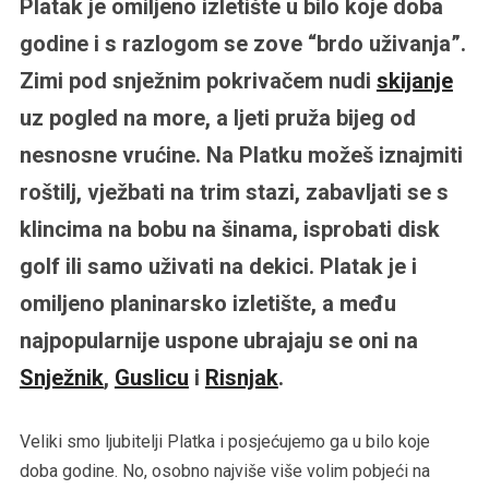
Platak je omiljeno izletište u bilo koje doba
godine i s razlogom se zove “brdo uživanja”.
Zimi pod snježnim pokrivačem nudi
skijanje
uz pogled na more, a ljeti pruža bijeg od
nesnosne vrućine. Na Platku možeš iznajmiti
roštilj, vježbati na trim stazi, zabavljati se s
klincima na bobu na šinama, isprobati disk
golf ili samo uživati na dekici. Platak je i
omiljeno planinarsko izletište, a među
najpopularnije uspone ubrajaju se oni na
Snježnik
,
Guslicu
i
Risnjak
.
Veliki smo ljubitelji Platka i posjećujemo ga u bilo koje
doba godine. No, osobno najviše više volim pobjeći na