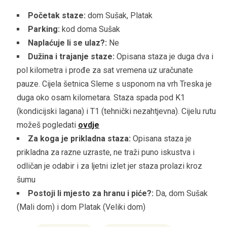
Početak staze:
dom Sušak, Platak
Parking:
kod doma Sušak
Naplaćuje li se ulaz?:
Ne
Dužina i trajanje staze:
Opisana staza je duga dva i
pol kilometra i prođe za sat vremena uz uračunate
pauze. Cijela šetnica Sleme s usponom na vrh Treska je
duga oko osam kilometara. Staza spada pod K1
(kondicijski lagana) i T1 (tehnički nezahtjevna). Cijelu rutu
možeš pogledati
ovdje
Za koga je prikladna staza:
Opisana staza je
prikladna za razne uzraste, ne traži puno iskustva i
odličan je odabir i za ljetni izlet jer staza prolazi kroz
šumu
Postoji li mjesto za hranu i piće?:
Da, dom Sušak
(Mali dom) i dom Platak (Veliki dom)