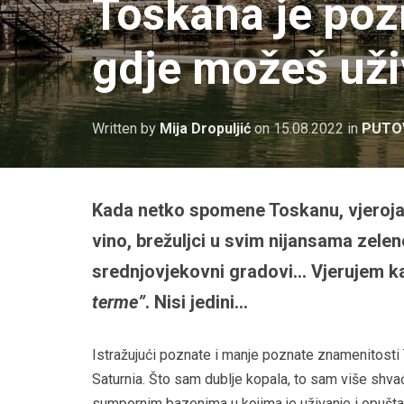
Toskana je po
gdje možeš uži
Written by
Mija Dropuljić
on
15.08.2022
in
PUTO
Kada netko spomene Toskanu, vjerojatn
vino, brežuljci u svim nijansama zelen
srednjovjekovni gradovi… Vjerujem k
terme”
. Nisi jedini…
Istražujući poznate i manje poznate znamenitosti
Saturnia. Što sam dublje kopala, to sam više shvaća
sumpornim bazenima u kojima je uživanje i opušt