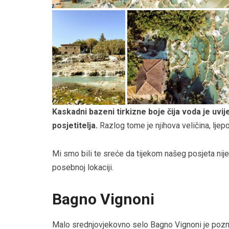
Kaskadni bazeni tirkizne boje čija voda je uvij
posjetitelja.
Razlog tome je njihova veličina, ljepo
Mi smo bili te sreće da tijekom našeg posjeta nije 
posebnoj lokaciji.
Bagno Vignoni
Malo srednjovjekovno selo Bagno Vignoni je poznata 