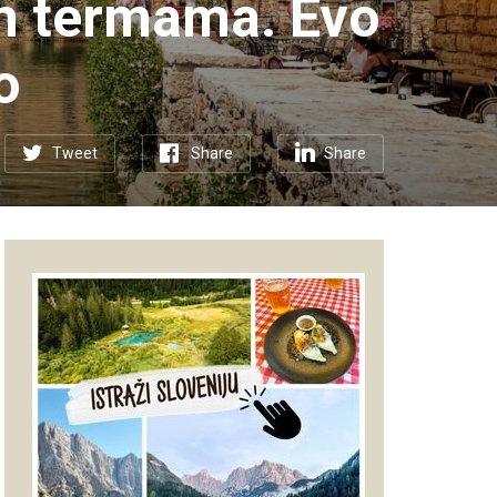
m termama. Evo
o
Tweet
Share
Share