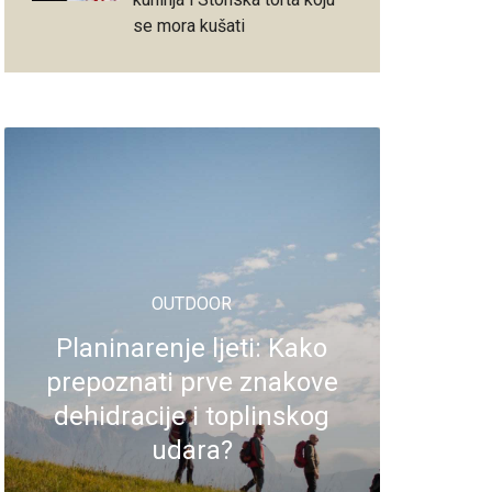
se mora kušati
OUTDOOR
Planinarenje ljeti: Kako
prepoznati prve znakove
dehidracije i toplinskog
udara?