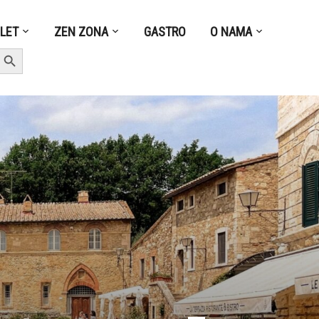
ZLET
ZEN ZONA
GASTRO
O NAMA
earch Button