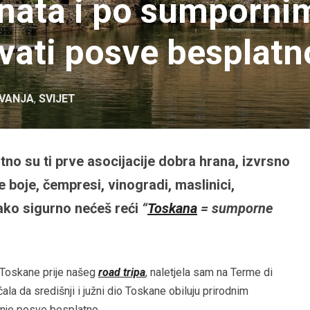
znata i po sumporni
vati posve besplatn
VANJA
,
SVIJET
o su ti prve asocijacije dobra hrana, izvrsno
e boje, čempresi, vinogradi, maslinici,
ako sigurno nećeš reći
“
Toskana
= sumporne
 Toskane prije našeg
road tripa
, naletjela sam na Terme di
la da središnji i južni dio Toskane obiluju prirodnim
anje posve besplatno.