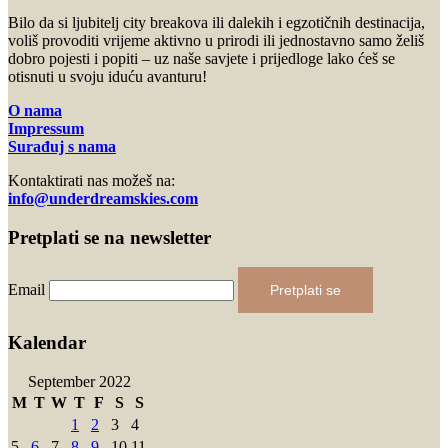
Bilo da si ljubitelj city breakova ili dalekih i egzotičnih destinacija,
voliš provoditi vrijeme aktivno u prirodi ili jednostavno samo želiš
dobro pojesti i popiti – uz naše savjete i prijedloge lako ćeš se
otisnuti u svoju iduću avanturu!
O nama
Impressum
Surađuj s nama
Kontaktirati nas možeš na:
info@underdreamskies.com
Pretplati se na newsletter
Email
Pretplati se
Kalendar
September 2022
M
T
W
T
F
S
S
1
2
3
4
5
6
7
8
9
10
11