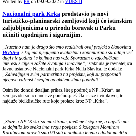
Written by
PR
on
09.09.2022
in
VIJESTI
Nacionalni park Krka
predstavio je novi
turističko-planinarski zemljovid koji će istinskim
zaljubljenicima u prirodu boravak u Parku
učiniti ugodnijim i sigurnijim.
„Izuzetno nam je drago što smo realizirali ovaj projekt s članovima
HGSS-a
, s kojima njegujemo kvalitetnu i kontinuiranu suradnju već
dugi niz godina i s kojima nas veže Sporazum o zajedničkom
interesu s ciljem zaštite životinja i imovine“,
istaknula je ravnateljica
Javne ustanove Nacionalni park Krka Nella Slavica, te dodala:
„Zahvaljujem svim partnerima na projektu, koji su prepoznali
njegovu važnost i svojim ga aktivnostima podržali.“
Osim što donosi detaljan prikaz šireg područja NP „Krka“, na
zemljovidu su ucrtane sve poučno-pješačke staze i vidikovci, te
najduže biciklističke rute koje prolaze kroz NP „Krka“.
„Staze u NP ‘Krka’ su markirane, uređene i sigurne, a najviše nas
se dojmilo što svaka ima svoju povijest. S kolegom Momirom
Karabuvom proveli smo 90 sati u obilasku terena i dodatnih 40 u