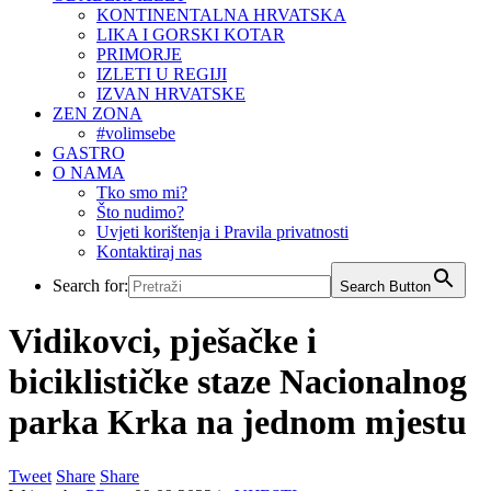
KONTINENTALNA HRVATSKA
LIKA I GORSKI KOTAR
PRIMORJE
IZLETI U REGIJI
IZVAN HRVATSKE
ZEN ZONA
#volimsebe
GASTRO
O NAMA
Tko smo mi?
Što nudimo?
Uvjeti korištenja i Pravila privatnosti
Kontaktiraj nas
Search for:
Search Button
Vidikovci, pješačke i
biciklističke staze Nacionalnog
parka Krka na jednom mjestu
Tweet
Share
Share