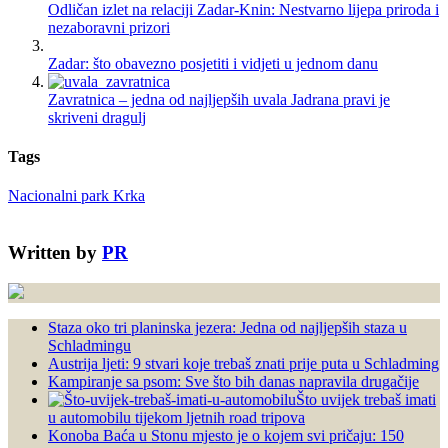
Odličan izlet na relaciji Zadar-Knin: Nestvarno lijepa priroda i
nezaboravni prizori
Zadar: što obavezno posjetiti i vidjeti u jednom danu
Zavratnica – jedna od najljepših uvala Jadrana pravi je
skriveni dragulj
Tags
Nacionalni park Krka
Written by
PR
Staza oko tri planinska jezera: Jedna od najljepših staza u
Schladmingu
Austrija ljeti: 9 stvari koje trebaš znati prije puta u Schladming
Kampiranje sa psom: Sve što bih danas napravila drugačije
Što uvijek trebaš imati
u automobilu tijekom ljetnih road tripova
Konoba Baća u Stonu mjesto je o kojem svi pričaju: 150