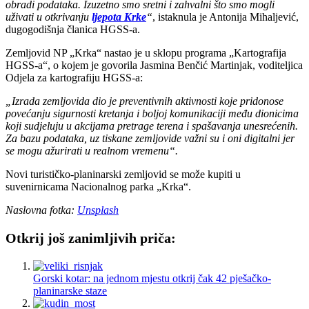
obradi podataka. Izuzetno smo sretni i zahvalni što smo mogli
uživati u otkrivanju
ljepota Krke
“
, istaknula je Antonija Mihaljević,
dugogodišnja članica HGSS-a.
Zemljovid NP „Krka“ nastao je u sklopu programa „Kartografija
HGSS-a“, o kojem je govorila Jasmina Benčić Martinjak, voditeljica
Odjela za kartografiju HGSS-a:
„Izrada zemljovida dio je preventivnih aktivnosti koje pridonose
povećanju sigurnosti kretanja i boljoj komunikaciji među dionicima
koji sudjeluju u akcijama pretrage terena i spašavanja unesrećenih.
Za bazu podataka, uz tiskane zemljovide važni su i oni digitalni jer
se mogu ažurirati u realnom vremenu“.
Novi turističko-planinarski zemljovid se može kupiti u
suvenirnicama Nacionalnog parka „Krka“.
Naslovna fotka:
Unsplash
Otkrij još zanimljivih priča:
Gorski kotar: na jednom mjestu otkrij čak 42 pješačko-
planinarske staze