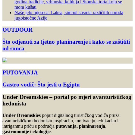
godina tradicije, vrhunska kuhinja i Stonska torta koju se
mora kušati
Naše jelo mjeseca: Laksa, simbol susreta različitih naroda
jugoistočne Azije
OUTDOOR
Što odjenuti za ljetno planinarenje i kako se zaštititi
od sunca
PUTOVANJA
Gastro vodič: Što jesti u Egiptu
Under Dreamskies – portal po mjeri avanturističkog
hedonista
Under Dreamskies
poput digitalnog turističkog vodiča pruža
avanturističkom hedonistu inspiraciju, motivaciju, edukaciju i
intrigantnu priču s područja
putovanja, planinarenja,
gastronomije i ekologije
.