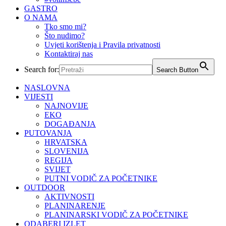
GASTRO
O NAMA
Tko smo mi?
Što nudimo?
Uvjeti korištenja i Pravila privatnosti
Kontaktiraj nas
Search for:
Search Button
NASLOVNA
VIJESTI
NAJNOVIJE
EKO
DOGAĐANJA
PUTOVANJA
HRVATSKA
SLOVENIJA
REGIJA
SVIJET
PUTNI VODIČ ZA POČETNIKE
OUTDOOR
AKTIVNOSTI
PLANINARENJE
PLANINARSKI VODIČ ZA POČETNIKE
ODABERI IZLET