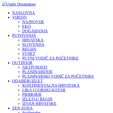
NASLOVNA
VIJESTI
NAJNOVIJE
EKO
DOGAĐANJA
PUTOVANJA
HRVATSKA
SLOVENIJA
REGIJA
SVIJET
PUTNI VODIČ ZA POČETNIKE
OUTDOOR
AKTIVNOSTI
PLANINARENJE
PLANINARSKI VODIČ ZA POČETNIKE
ODABERI IZLET
KONTINENTALNA HRVATSKA
LIKA I GORSKI KOTAR
PRIMORJE
IZLETI U REGIJI
IZVAN HRVATSKE
ZEN ZONA
#volimsebe