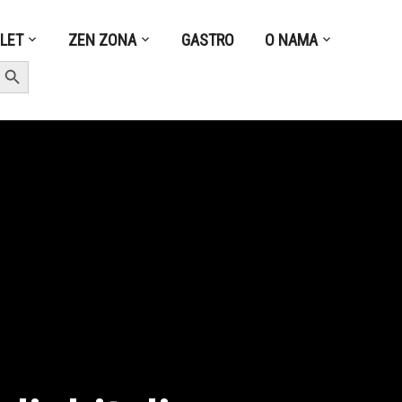
ZLET
ZEN ZONA
GASTRO
O NAMA
earch Button