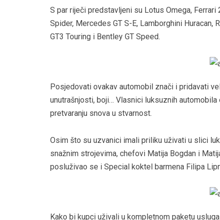
S par riječi predstavljeni su Lotus Omega, Ferrar
Spider, Mercedes GT S-E, Lamborghini Huracan, R
GT3 Touring i Bentley GT Speed.
Posjedovati ovakav automobil znači i pridavati ve
unutrašnjosti, boji… Vlasnici luksuznih automobila o
pretvaranju snova u stvarnost.
Osim što su uzvanici imali priliku uživati u slici lu
snažnim strojevima, chefovi Matija Bogdan i Matija
posluživao se i Special koktel barmena Filipa Lipn
Kako bi kupci uživali u kompletnom paketu usluga 