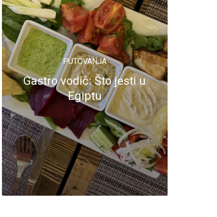
PUTOVANJA
Gastro vodič: Što jesti u
Egiptu