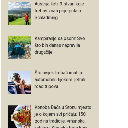
Austrija ljeti: 9 stvari koje
trebaš znati prije puta u
Schladming
Kampiranje sa psom: Sve
što bih danas napravila
drugačije
Što uvijek trebaš imati u
automobilu tijekom ljetnih
road tripova
Konoba Baća u Stonu mjesto
je o kojem svi pričaju: 150
godina tradicije, vrhunska
kuhinja i Stonska torta koju