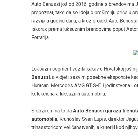
Auto Benussi još od 2016. godine s brendovima J
prepoznat, tako da se ideja o proširenju priče u 
razvijala godinu dana, a kroz projekt Auto Benuss
iskorak prema luksuznim brendovima poput Aston 
Ferrarija.
Luksuzni segment vozila kakav u Hrvatskoj još nij
Benussi
, a vidjeti sasvim posebne eksponate kao
Huracan, Mercedes AMG GT S-E, i jedinstvena Lotus
kolekcionara luksuznih automobila.
S obzirom na to da
Auto Benussi garaža trenuta
automobila
, Krunoslav Sven Lupis, direktor Jagu
trinaestoricom veličanstvenih, a kriteriji kod njih