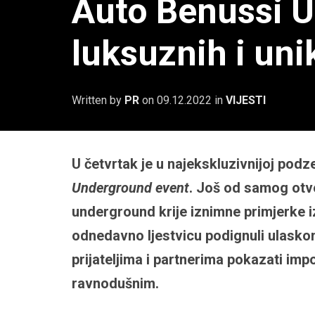
Auto Benussi Un
luksuznih i un
Written by
PR
on
09.12.2022
in
VIJESTI
U četvrtak je u najekskluzivnijoj pod
Underground
event
. Još od samog otv
underground krije iznimne primjerke i
odnedavno ljestvicu podignuli ulask
prijateljima i partnerima pokazati imp
ravnodušnim.