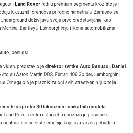
aguar i
Land Rover
radi u premium segmentu kroz što je i
prodaju luksuznih brendova prirodno nametnula. Zamisao se
i Underground doživljava svoje prvo predstavljanje, kao
Martina, Bentleya, Lamborghinija i ikone automobilizma –
e viđen, predstavio je
direktor tvrtke Auto Benussi, Daniel
 što su Aston Martin DBS, Ferrari 488 Spider, Lamborghini
 Omega bio je praznik za oči svih strastvenih ljubitelja i
čno broji preko 30 luksuznih i unikatnih modela
ar Land Rover centra u Zagrebu upoznao je prisutne s
ova odabira, dio su čiste emocije koje ova vozila pobuđuju.