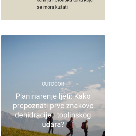
se mora kušati
OUTDOOR
Planinarenje ljeti: Kako
prepoznati prve znakove
dehidracije i toplinskog
udara?