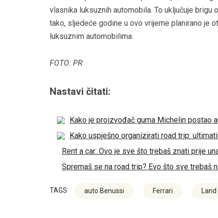
vlasnika luksuznih automobila. To uključuje brigu o
tako, sljedeće godine u ovo vrijeme planirano je
luksuznim automobilima.
FOTO: PR
Nastavi čitati:
Kako je proizvođač guma Michelin postao au
Kako uspješno organizirati road trip: ultimat
Rent a car: Ovo je sve što trebaš znati prije un
Spremaš se na road trip? Evo što sve trebaš 
TAGS
auto Benussi
Ferrari
Land