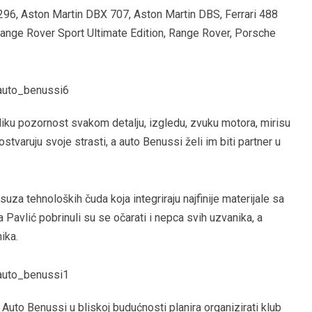
i 296, Aston Martin DBX 707, Aston Martin DBS, Ferrari 488
ange Rover Sport Ultimate Edition, Range Rover, Porsche
liku pozornost svakom detalju, izgledu, zvuku motora, mirisu
stvaruju svoje strasti, a auto Benussi želi im biti partner u
ksuza tehnoloških čuda koja integriraju najfinije materijale sa
 Pavlić pobrinuli su se očarati i nepca svih uzvanika, a
ika.
Auto Benussi u bliskoj budućnosti planira organizirati klub