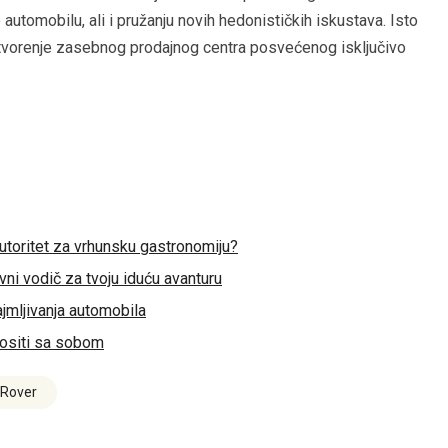
 automobilu, ali i pružanju novih hedonističkih iskustava. Isto
 otvorenje zasebnog prodajnog centra posvećenog isključivo
toritet za vrhunsku gastronomiju?
ivni vodič za tvoju iduću avanturu
ajmljivanja automobila
nositi sa sobom
 Rover