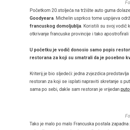
Fo
Početkom 20.stoljeća na tržište auto guma dolaze l
Goodyeara
. Michelin usprkos tome uspijeva održ
francuskog domoljublja
. Koristili su svoj vodi
otkrivanje francuske provincije i tako apostrofiral
U početku je vodič donosio samo popis restora
restorana za koji su smatrali da je posebno k
Kriterij je bio sljedeći: jedna zvjezdica predstavlj
restoran za koji se isplati napraviti skretanje s put
sama po sebi, dakle sam restoran je vrijedan
puto
Fo
Tako je malo po malo Francuska postala zapadna pr