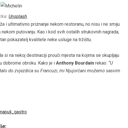
tka:
Unsplash
ža i ultimativno priznanje nekom restoranu, no nisu i ne smiju
 na nekom putovanju. Kao i kod svih ostalih strukovnih nagrada,
an pokazatelj kvalitete neke usluge na tržištu.
da si na nekoj destinaciji prouči mjesta na kojima se okupljaju
ti u dobrome obroku. Kako je i
Anthony Bourdain
rekao:
“U
 stalo do zvjezdica su Francuzi, mi Njujorčani možemo sasvim
je: