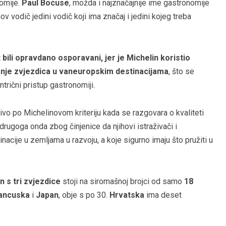
omije.
Paul Bocuse
, možda i najznačajnije ime gastronomije
v vodič jedini vodič koji ima značaj i jedini kojeg treba
t bili opravdano osporavani, jer je Michelin koristio
anje zvjezdica u vaneuropskim destinacijama
, što se
ntrični pristup gastronomiji.
ivo po Michelinovom kriteriju kada se razgovara o kvaliteti
rugoga onda zbog činjenice da njihovi istraživači i
inacije u zemljama u razvoju, a koje sigurno imaju što pružiti u
 s tri zvjezdice
stoji na siromašnoj brojci od samo
18
ancuska
i
Japan
, obje s po 30.
Hrvatska
ima deset