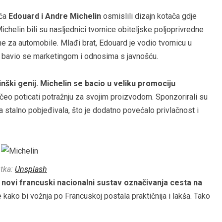
aća
Edouard i Andre Michelin
osmislili dizajn kotača gdje
ichelin bili su nasljednici tvornice obiteljske poljoprivredne
ne za automobile. Mlađi brat, Edouard je vodio tvornicu u
zu i bavio se marketingom i odnosima s javnošću.
ški genij. Michelin se bacio u veliku promociju
čeo poticati potražnju za svojim proizvodom. Sponzorirali su
 stalno pobjeđivala, što je dodatno povećalo privlačnost i
tka:
Unsplash
novi francuski nacionalni sustav označivanja cesta na
e kako bi vožnja po Francuskoj postala praktičnija i lakša. Tako