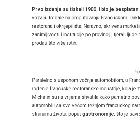
Prvo izdanje su tiskali 1900. i bio je besplatan
vozaču trebale na proputovanju Francuskom. Dakle
restorana i okrijepilišta. Naravno, skrivena market
zanimljivosti i institucije po provinciji, tjerali l
prodati što više istih.
Fo
Paralelno s usponom vožnje automobilom, u Francu
rođenje francuske restoranske industrije, koja je
Michelin su na vrijeme shvatila kako pametno po
automobili sa sve većom težnjom francuskog narod
stranama života, poput
gastronomije
, što je sa