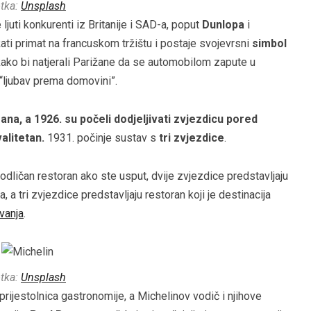
tka:
Unsplash
juti konkurenti iz Britanije i SAD-a, poput
Dunlopa
i
ati primat na francuskom tržištu i postaje svojevrsni
simbol
č kako bi natjerali Parižane da se automobilom zapute u
i “ljubav prema domovini”.
na, a 1926. su počeli dodjeljivati zvjezdicu pored
valitetan.
1931. počinje sustav s
tri zvjezdice
.
a odličan restoran ako ste usput, dvije zvjezdice predstavljaju
a, a tri zvjezdice predstavljaju restoran koji je destinacija
vanja
.
tka:
Unsplash
ijestolnica gastronomije, a Michelinov vodič i njihove