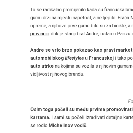
To se radikalno promijenilo kada su francuska br
gumu drži na mjestu napetost, a ne ljepilo. Braća M
opreme, a njihove prve gume bile su za bicikle, a 
provinciji
, dok je stariji brat Andre, ostao u Pari
Andre se vrlo brzo pokazao kao pravi marketin
automobilskog
lifestylea
u Francuskoj
i tako po
auto utrke
na kojima su vozila s njihovim gumama
vidljivost njihovog brenda.
Fo
Osim toga počeli su među prvima promovirati 
kartama.
I sami su počeli izrađivati detaljne kart
se rodio
Michelinov vodič
.