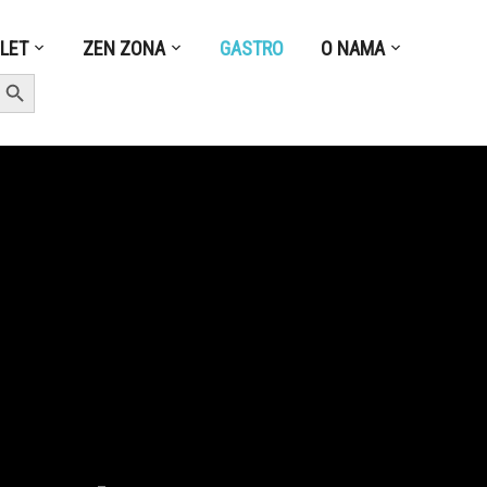
ZLET
ZEN ZONA
GASTRO
O NAMA
earch Button