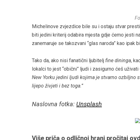
Fo
Michelinove zvjezdice bile su i ostaju stvar presti
biti jedini kriterij odabira mjesta gdje ćemo jesti
zanemaruje se takozvani “glas naroda” kao ipak bit
Tako da, ako nisi fanatični ljubitelj
fine dininga
, ka
lokalci to jest “obični” ljudi i zasigurno ćeš uživa
New Yorku jedini ljudi kojima je stvarno ozbiljno
lijepo živjeti i bez toga.”
Naslovna fotka:
Unsplash
Više priča o odličnoj hrani pročitaj ovd