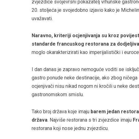
zvjezdice svojevrsni pokazatelj vrhunske gastron
20. stoljeća je svojedobno izjavio kako je Michelino
uvažavati.
Naravno, kriteriji ocjenjivanja su kroz povijes
standarde francuskog restorana za dodjeljiv
moglo okarakterizirati kao imperijalistički i euroce
I dan danas je zapravo nemoguće voditi se isključ
gastro ponude neke destinacije, ako zbog ničega d
ocjenjivači nisu nikad nogom ni kročili u neke dest
gastronomskom smislu.
Tako broj država koje imaju
barem jedan restoran
država
. Najviše restorana s tri zvjezdice imaju
Fr
restorana koji nose jednu zvjezdicu.