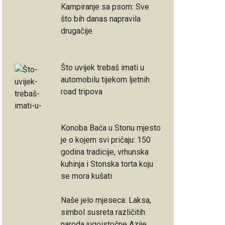
Kampiranje sa psom: Sve
što bih danas napravila
drugačije
Što uvijek trebaš imati u
automobilu tijekom ljetnih
road tripova
Konoba Baća u Stonu mjesto
je o kojem svi pričaju: 150
godina tradicije, vrhunska
kuhinja i Stonska torta koju
se mora kušati
Naše jelo mjeseca: Laksa,
simbol susreta različitih
naroda jugoistočne Azije