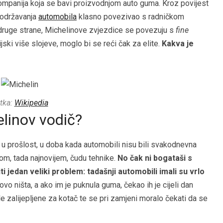
 kompanija koja se bavi proizvodnjom auto guma. Kroz povijest
 održavanja
automobila
klasno povezivao s radničkom
druge strane, Michelinove zvjezdice se povezuju s
fine
ski više slojeve, moglo bi se reći čak za elite.
Kakva je
tka:
Wikipedia
elinov vodič?
 u prošlost, u doba kada automobili nisu bili svakodnevna
tom, tada najnovijem, čudu tehnike.
No čak ni bogataši s
 jedan veliki problem: tadašnji automobili imali su vrlo
vo ništa, a ako im je puknula guma, čekao ih je cijeli dan
e zalijepljene za kotač te se pri zamjeni moralo čekati da se