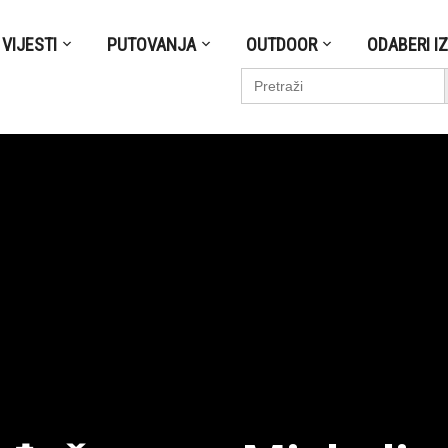
VIJESTI
PUTOVANJA
OUTDOOR
ODABERI I
S
Search
for: