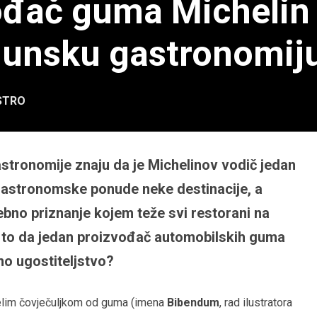
ođač guma Michelin
rhunsku gastronomij
STRO
 gastronomije znaju da je Michelinov vodič jedan
 gastronomske ponude neke destinacije, a
ebno priznanje kojem teže svi restorani na
ako to da jedan proizvođač automobilskih guma
no ugostiteljstvo?
elim čovječuljkom od guma (imena
Bibendum
, rad ilustratora