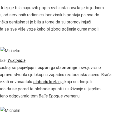
.
Ideja je bila napraviti popis svih ustanova koje bi jednom
, od servisnih radionica, benzinskih postaja pa sve do
inška genijalnost je bila u tome da su promovirajući
jude da se sve više voze kako bi zbog trošenja guma mogli
tka:
Wikipedia
skoj se pojavljuje i
uspon gastronomije
i svojevrsno
 zapravo stvorila cjelokupnu zapadnu restoransku scenu. Braća
vezati novonastalu
slobodu kretanja
koju su donijeli
a da se pored te slobode upusti i u uživanje u ljepšim
vršeno odgovaralo tom
Belle Epoque
vremenu.