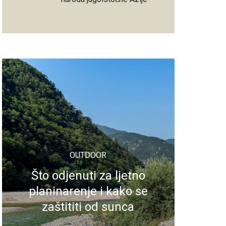
OUTDOOR
Što odjenuti za ljetno
planinarenje i kako se
zaštititi od sunca