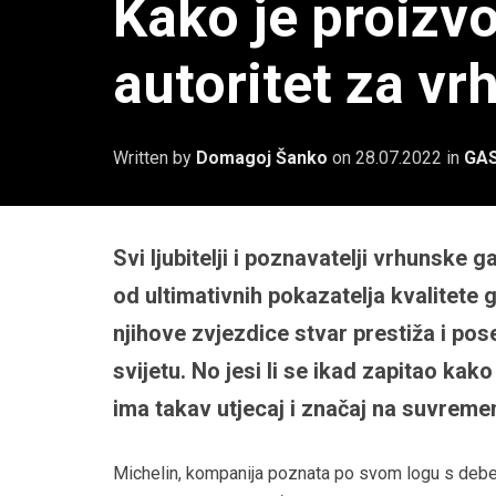
Kako je proizv
autoritet za v
Written by
Domagoj Šanko
on
28.07.2022
in
GA
Svi ljubitelji i poznavatelji vrhunske
od ultimativnih pokazatelja kvalitete
njihove zvjezdice stvar prestiža i pos
svijetu. No jesi li se ikad zapitao k
ima takav utjecaj i značaj na suvreme
Michelin, kompanija poznata po svom logu s deb