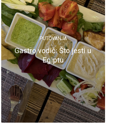
PUTOVANJA
Gastro vodič: Što jesti u
Egiptu