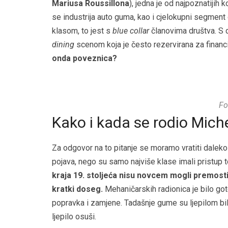
Mariusa Roussillona
), jedna je od najpoznatijih
se industrija auto guma, kao i cjelokupni segment
klasom, to jest s
blue collar
članovima društva. S 
dining
scenom koja je često rezervirana za financij
onda poveznica?
Fo
Kako i kada se rodio Mich
Za odgovor na to pitanje se moramo vratiti daleko
pojava, nego su samo najviše klase imali pristup 
kraja 19. stoljeća nisu novcem mogli premostiti
kratki doseg.
Mehaničarskih radionica je bilo goto
popravka i zamjene. Tadašnje gume su ljepilom bil
ljepilo osuši.