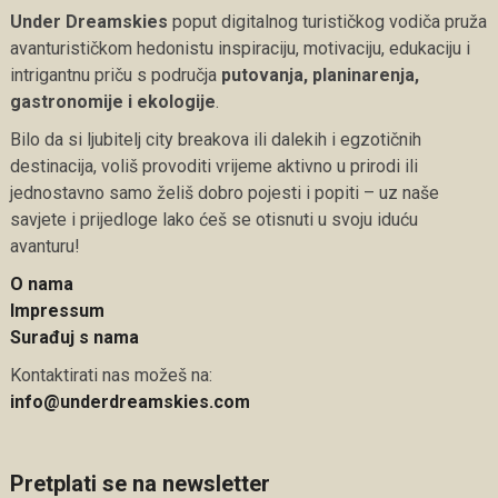
Under Dreamskies
poput digitalnog turističkog vodiča pruža
avanturističkom hedonistu inspiraciju, motivaciju, edukaciju i
intrigantnu priču s područja
putovanja, planinarenja,
gastronomije i ekologije
.
Bilo da si ljubitelj city breakova ili dalekih i egzotičnih
destinacija, voliš provoditi vrijeme aktivno u prirodi ili
jednostavno samo želiš dobro pojesti i popiti – uz naše
savjete i prijedloge lako ćeš se otisnuti u svoju iduću
avanturu!
O nama
Impressum
Surađuj s nama
Kontaktirati nas možeš na:
info@underdreamskies.com
Pretplati se na newsletter