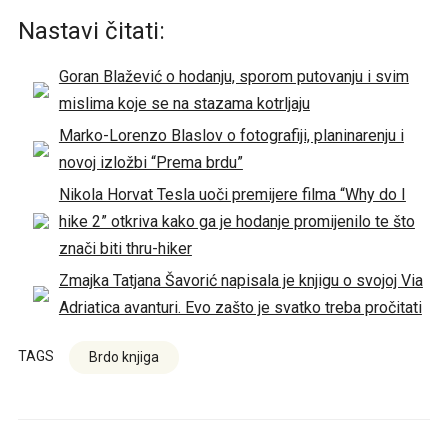
Nastavi čitati:
Goran Blažević o hodanju, sporom putovanju i svim
mislima koje se na stazama kotrljaju
Marko-Lorenzo Blaslov o fotografiji, planinarenju i
novoj izložbi “Prema brdu”
Nikola Horvat Tesla uoči premijere filma “Why do I
hike 2” otkriva kako ga je hodanje promijenilo te što
znači biti thru-hiker
Zmajka Tatjana Šavorić napisala je knjigu o svojoj Via
Adriatica avanturi. Evo zašto je svatko treba pročitati
TAGS
Brdo knjiga