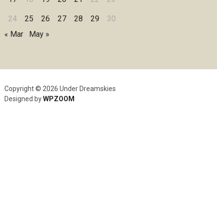
24
25
26
27
28
29
30
« Mar
May »
Copyright © 2026 Under Dreamskies
Designed by
WPZOOM