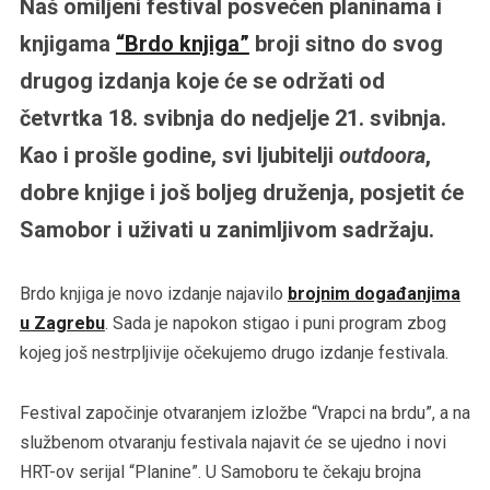
Naš omiljeni festival posvećen planinama i
knjigama
“Brdo knjiga”
broji sitno do svog
drugog izdanja koje će se održati od
četvrtka 18. svibnja do nedjelje 21. svibnja.
Kao i prošle godine, svi ljubitelji
outdoora
,
dobre knjige i još boljeg druženja, posjetit će
Samobor i uživati u zanimljivom sadržaju.
Brdo knjiga je novo izdanje najavilo
brojnim događanjima
u Zagrebu
. Sada je napokon stigao i puni program zbog
kojeg još nestrpljivije očekujemo drugo izdanje festivala.
Festival započinje otvaranjem izložbe “Vrapci na brdu”, a na
službenom otvaranju festivala najavit će se ujedno i novi
HRT-ov serijal “Planine”. U Samoboru te čekaju brojna