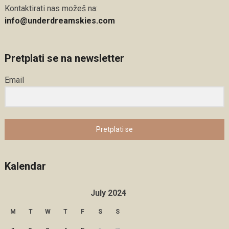
Kontaktirati nas možeš na:
info@underdreamskies.com
Pretplati se na newsletter
Email
Pretplati se
Kalendar
July 2024
M
T
W
T
F
S
S