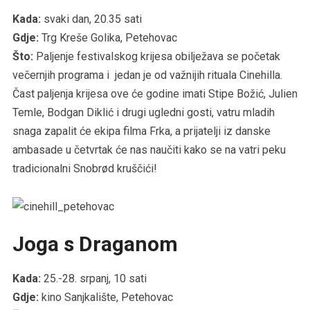
Kada:
svaki dan, 20.35 sati
Gdje:
Trg Kreše Golika, Petehovac
Što:
Paljenje festivalskog krijesa obilježava se početak
večernjih programa i jedan je od važnijih rituala Cinehilla.
Čast paljenja krijesa ove će godine imati Stipe Božić, Julien
Temle, Bodgan Diklić i drugi ugledni gosti, vatru mladih
snaga zapalit će ekipa filma Frka, a prijatelji iz danske
ambasade u četvrtak će nas naučiti kako se na vatri peku
tradicionalni Snobrød kruščići!
Joga s Draganom
Kada:
25.-28. srpanj, 10 sati
Gdje:
kino Sanjkalište, Petehovac