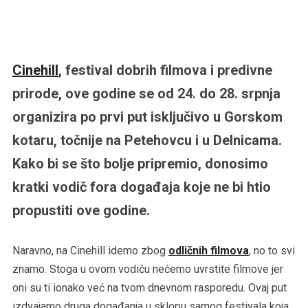
Cinehill
, festival dobrih filmova i predivne
prirode, ove godine se od 24. do 28. srpnja
organizira po prvi put isključivo u Gorskom
kotaru, točnije na Petehovcu i u Delnicama.
Kako bi se što bolje pripremio, donosimo
kratki vodič fora događaja koje ne bi htio
propustiti ove godine.
Naravno, na Cinehill idemo zbog
odličnih filmova
, no to svi
znamo. Stoga u ovom vodiču nećemo uvrstite filmove jer
oni su ti ionako već na tvom dnevnom rasporedu. Ovaj put
izdvajamo druga događanja u sklopu samog festivala koja