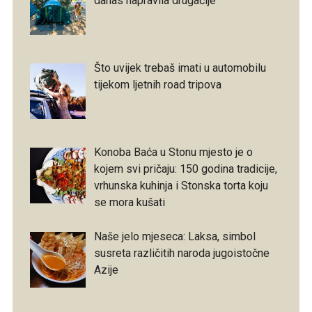
danas napravila drugačije
Što uvijek trebaš imati u automobilu
tijekom ljetnih road tripova
Konoba Baća u Stonu mjesto je o
kojem svi pričaju: 150 godina tradicije,
vrhunska kuhinja i Stonska torta koju
se mora kušati
Naše jelo mjeseca: Laksa, simbol
susreta različitih naroda jugoistočne
Azije