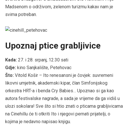
Madsenom o održivom, zelenom turizmu kakav nam je
svima potreban.
Upoznaj ptice grabljivice
Kada:
27. i 28. srpanj, 12.30 sati
Gdje:
kino Sanjkalište, Petehovac
Što:
Vitold Košir – Ito renesansni je čovjek: suvremeni
likovni umjetnik, akademski kipar, član Simfonijskog
orkestra HRT-a i benda Cry Babies… Upoznao si ga kao
autora festivalske nagrade, a sada je vrijeme da ga vidiš u
ulozi sokolara! Sve što si htio znati o pticama grabljivicama
na Cinehillu će ti otkriti Ito i njegovi pernati prijatelji, o
kojima je nedavno napisao knjigu.