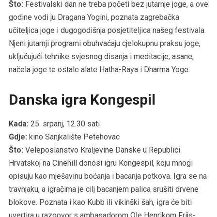
Što:
Festivalski dan ne treba početi bez jutarnje joge, a ove
godine vodi ju Dragana Yogini, poznata zagrebačka
učiteljica joge i dugogodišnja posjetiteljica našeg festivala.
Njeni jutarnji programi obuhvaćaju cjelokupnu praksu joge,
uključujući tehnike svjesnog disanja i meditacije, asane,
načela joge te ostale alate Hatha-Raya i Dharma Yoge.
Danska igra Kongespil
Kada:
25. srpanj, 12.30 sati
Gdje:
kino Sanjkalište Petehovac
Što:
Veleposlanstvo Kraljevine Danske u Republici
Hrvatskoj na Cinehill donosi igru Kongespil, koju mnogi
opisuju kao mješavinu boćanja i bacanja potkova. Igra se na
travnjaku, a igračima je cilj bacanjem palica srušiti drvene
blokove. Poznata i kao Kubb ili vikinški šah, igra će biti
uvertira u razgovor s ambasadorom Ole Henrikom Frijs-