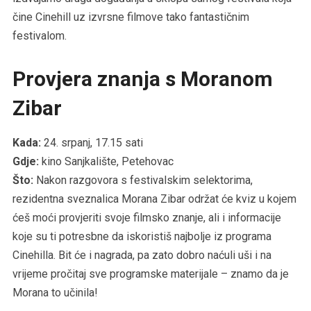
čine Cinehill uz izvrsne filmove tako fantastičnim
festivalom.
Provjera znanja s Moranom
Zibar
Kada:
24. srpanj, 17.15 sati
Gdje:
kino Sanjkalište, Petehovac
Što:
Nakon razgovora s festivalskim selektorima,
rezidentna sveznalica Morana Zibar održat će kviz u kojem
ćeš moći provjeriti svoje filmsko znanje, ali i informacije
koje su ti potresbne da iskoristiš najbolje iz programa
Cinehilla. Bit će i nagrada, pa zato dobro naćuli uši i na
vrijeme pročitaj sve programske materijale – znamo da je
Morana to učinila!