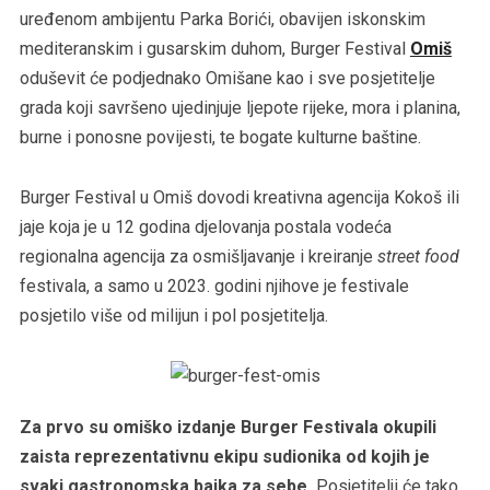
uređenom ambijentu Parka Borići, obavijen iskonskim
mediteranskim i gusarskim duhom, Burger Festival
Omiš
oduševit će podjednako Omišane kao i sve posjetitelje
grada koji savršeno ujedinjuje ljepote rijeke, mora i planina,
burne i ponosne povijesti, te bogate kulturne baštine.
Burger Festival u Omiš dovodi kreativna agencija Kokoš ili
jaje koja je u 12 godina djelovanja postala vodeća
regionalna agencija za osmišljavanje i kreiranje
street food
festivala, a samo u 2023. godini njihove je festivale
posjetilo više od milijun i pol posjetitelja.
Za prvo su omiško izdanje Burger Festivala okupili
zaista reprezentativnu ekipu sudionika od kojih je
svaki gastronomska bajka za sebe.
Posjetitelji će tako