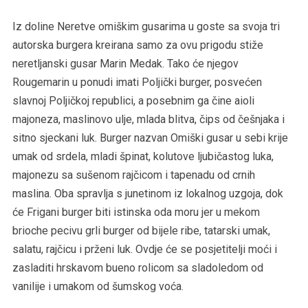
Iz doline Neretve omiškim gusarima u goste sa svoja tri
autorska burgera kreirana samo za ovu prigodu stiže
neretljanski gusar Marin Medak. Tako će njegov
Rougemarin u ponudi imati Poljički burger, posvećen
slavnoj Poljičkoj republici, a posebnim ga čine aioli
majoneza, maslinovo ulje, mlada blitva, čips od češnjaka i
sitno sjeckani luk. Burger nazvan Omiški gusar u sebi krije
umak od srdela, mladi špinat, kolutove ljubičastog luka,
majonezu sa sušenom rajčicom i tapenadu od crnih
maslina. Oba spravlja s junetinom iz lokalnog uzgoja, dok
će Frigani burger biti istinska oda moru jer u mekom
brioche pecivu grli burger od bijele ribe, tatarski umak,
salatu, rajčicu i prženi luk. Ovdje će se posjetitelji moći i
zasladiti hrskavom bueno rolicom sa sladoledom od
vanilije i umakom od šumskog voća.