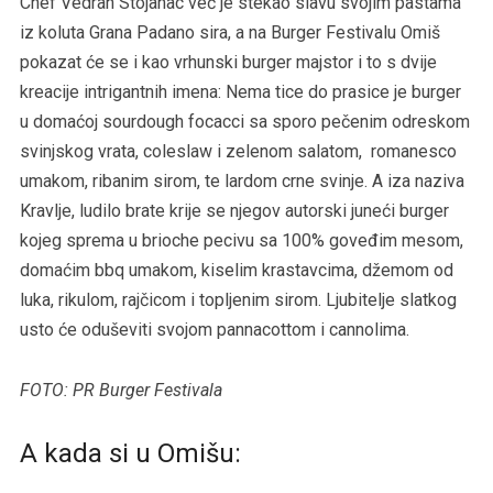
Chef Vedran Stojanac već je stekao slavu svojim pastama
iz koluta Grana Padano sira, a na Burger Festivalu Omiš
pokazat će se i kao vrhunski burger majstor i to s dvije
kreacije intrigantnih imena: Nema tice do prasice je burger
u domaćoj sourdough focacci sa sporo pečenim odreskom
svinjskog vrata, coleslaw i zelenom salatom, romanesco
umakom, ribanim sirom, te lardom crne svinje. A iza naziva
Kravlje, ludilo brate krije se njegov autorski juneći burger
kojeg sprema u brioche pecivu sa 100% goveđim mesom,
domaćim bbq umakom, kiselim krastavcima, džemom od
luka, rikulom, rajčicom i topljenim sirom. Ljubitelje slatkog
usto će oduševiti svojom pannacottom i cannolima.
FOTO: PR Burger Festivala
A kada si u Omišu: