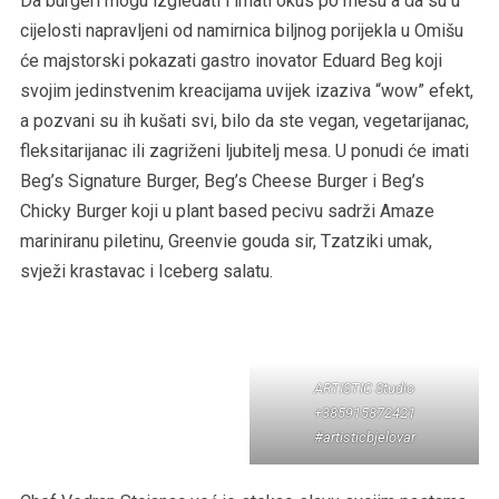
Da burgeri mogu izgledati i imati okus po mesu a da su u
cijelosti napravljeni od namirnica biljnog porijekla u Omišu
će majstorski pokazati gastro inovator Eduard Beg koji
svojim jedinstvenim kreacijama uvijek izaziva “wow” efekt,
a pozvani su ih kušati svi, bilo da ste vegan, vegetarijanac,
fleksitarijanac ili zagriženi ljubitelj mesa. U ponudi će imati
Beg’s Signature Burger, Beg’s Cheese Burger i Beg’s
Chicky Burger koji u plant based pecivu sadrži Amaze
mariniranu piletinu, Greenvie gouda sir, Tzatziki umak,
svježi krastavac i Iceberg salatu.
ARTISTIC Studio
+385915872421
#artisticbjelovar