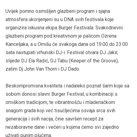
Uvijek pomno osmišljen glazbeni program i sjajna
atmosfera ukorijenjeni su u DNA svih festivala koje
organizira iskusna ekipa Burger Festivala. Svakodnevni
glazbeni program pod kreativnom je palicom Ozrena
Kanceljaka, a u Omišu će svakoga dana od 19:00 do 23:00
sata nastupati vrhunski DJ-i. Festival otvara DJ Jakir,
slijede DJ Ela Radić, DJ Tabu (Keeper of the Groove),
zatim Dj John Van Thorn i DJ Dado.
Beskompromisna kvaliteta i nadaleko poznat šarm koje sa
sobom donosi slavni Burger Festival, u kombinaciji s
omiškom tradicijom, te vibrantnošću i mladenačkom
snagom grada koji već tisućljećima osvaja srca svih
generacija i svih nacija, čine savršen recept za
nezaboravne dane i večeri u kojima ćemo svi zajedno
uživati punim plućima.