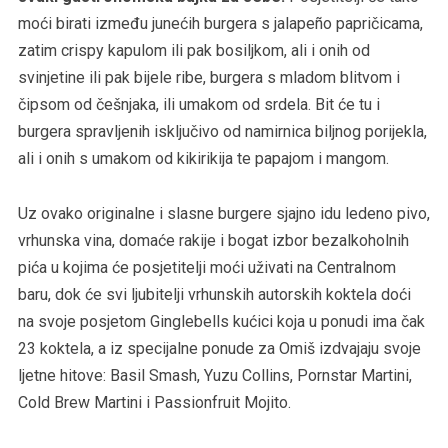
moći birati između junećih burgera s jalapeño papričicama,
zatim crispy kapulom ili pak bosiljkom, ali i onih od
svinjetine ili pak bijele ribe, burgera s mladom blitvom i
čipsom od češnjaka, ili umakom od srdela. Bit će tu i
burgera spravljenih isključivo od namirnica biljnog porijekla,
ali i onih s umakom od kikirikija te papajom i mangom.
Uz ovako originalne i slasne burgere sjajno idu ledeno pivo,
vrhunska vina, domaće rakije i bogat izbor bezalkoholnih
pića u kojima će posjetitelji moći uživati na Centralnom
baru, dok će svi ljubitelji vrhunskih autorskih koktela doći
na svoje posjetom Ginglebells kućici koja u ponudi ima čak
23 koktela, a iz specijalne ponude za Omiš izdvajaju svoje
ljetne hitove: Basil Smash, Yuzu Collins, Pornstar Martini,
Cold Brew Martini i Passionfruit Mojito.