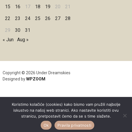
15
16
17
18
19
20
21
22
23
24
25
26
27
28
29
30
31
« Jun
Aug »
Copyright © 2026 Under Dreamskies
Designed by
WPZOOM
Koristimo kolačiće (cookies) kako bismo vam pružili najbolje
iskustvo na našoj web stranici. Ako nastavite koristiti ovu
stranicu, pretpostavit ćemo da se s time slažete.
Ok
Pravila privatnosti