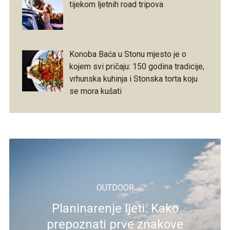
tijekom ljetnih road tripova
Konoba Baća u Stonu mjesto je o
kojem svi pričaju: 150 godina tradicije,
vrhunska kuhinja i Stonska torta koju
se mora kušati
OUTDOOR
Planinarenje ljeti: Kako
prepoznati prve znakove