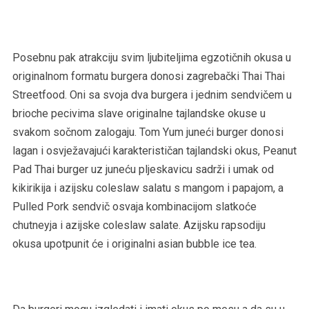
Posebnu pak atrakciju svim ljubiteljima egzotičnih okusa u
originalnom formatu burgera donosi zagrebački Thai Thai
Streetfood. Oni sa svoja dva burgera i jednim sendvičem u
brioche pecivima slave originalne tajlandske okuse u
svakom sočnom zalogaju. Tom Yum juneći burger donosi
lagan i osvježavajući karakterističan tajlandski okus, Peanut
Pad Thai burger uz juneću pljeskavicu sadrži i umak od
kikirikija i azijsku coleslaw salatu s mangom i papajom, a
Pulled Pork sendvič osvaja kombinacijom slatkoće
chutneyja i azijske coleslaw salate. Azijsku rapsodiju
okusa upotpunit će i originalni asian bubble ice tea.