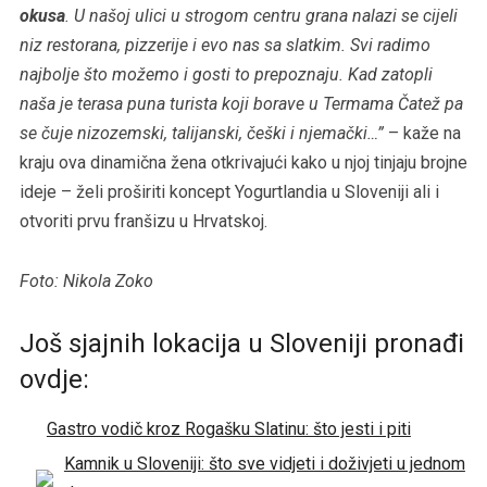
okusa
. U našoj ulici u strogom centru grana nalazi se cijeli
niz restorana, pizzerije i evo nas sa slatkim. Svi radimo
najbolje što možemo i gosti to prepoznaju. Kad zatopli
naša je terasa puna turista koji borave u Termama Čatež pa
se čuje nizozemski, talijanski, češki i njemački…”
– kaže na
kraju ova dinamična žena otkrivajući kako u njoj tinjaju brojne
ideje – želi proširiti koncept Yogurtlandia u Sloveniji ali i
otvoriti prvu franšizu u Hrvatskoj.
Foto: Nikola Zoko
Još sjajnih lokacija u Sloveniji pronađi
ovdje:
Gastro vodič kroz Rogašku Slatinu: što jesti i piti
Kamnik u Sloveniji: što sve vidjeti i doživjeti u jednom