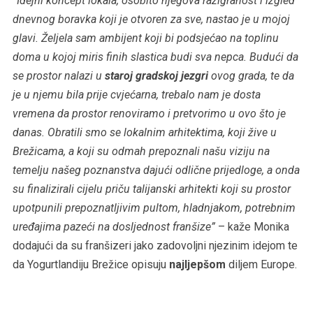
“Idejni koncept lokala, osobito njegova razigranost i izgled
dnevnog boravka koji je otvoren za sve, nastao je u mojoj
glavi. Željela sam ambijent koji bi podsjećao na toplinu
doma u kojoj miris finih slastica budi sva nepca. Budući da
se prostor nalazi u
staroj gradskoj jezgri
ovog grada, te da
je u njemu bila prije cvjećarna, trebalo nam je dosta
vremena da prostor renoviramo i pretvorimo u ovo što je
danas. Obratili smo se lokalnim arhitektima, koji žive u
Brežicama, a koji su odmah prepoznali našu viziju na
temelju našeg poznanstva dajući odlične prijedloge, a onda
su finalizirali cijelu priču talijanski arhitekti koji su prostor
upotpunili prepoznatljivim pultom, hladnjakom, potrebnim
uređajima pazeći na dosljednost franšize”
– kaže Monika
dodajući da su franšizeri jako zadovoljni njezinim idejom te
da Yogurtlandiju Brežice opisuju
najljepšom
diljem Europe.