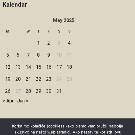
Kalendar
May 2025
M
T
W
T
F
S
S
1
2
3
4
5
6
7
8
9
10
11
12
13
14
15
16
17
18
19
20
21
22
23
24
25
26
27
28
29
30
31
« Apr
Jun »
Koristimo kolačiće (cookies) kako bismo vam pružili najbolje
iskustvo na našoj web stranici. Ako nastavite koristiti ovu
Copyright © 2026 Under Dreamskies