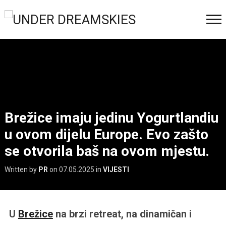
Brežice imaju jedinu Yogurtlandiu
u ovom dijelu Europe. Evo zašto
se otvorila baš na ovom mjestu.
Written by
PR
on
07.05.2025
in
VIJESTI
U
Brežice
na brzi retreat, na dinamičan i