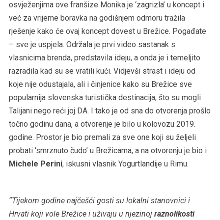
osvježenjima ove franšize Monika je ‘zagrizla’ u koncept i
već za vrijeme boravka na godišnjem odmoru tražila
rješenje kako će ovaj koncept dovest u Brežice. Pogađate
– sve je uspjela. Održala je prvi video sastanak s
vlasnicima brenda, predstavila ideju, a onda je i temeljito
razradila kad su se vratili kući. Vidjevši strast i ideju od
koje nije odustajala, ali i činjenice kako su Brežice sve
popularnija slovenska turistička destinacija, što su mogli
Talijani nego reći joj DA. I tako je od sna do otvorenja prošlo
točno godinu dana, a otvorenje je bilo u kolovozu 2019.
godine. Prostor je bio premali za sve one koji su željeli
probati ‘smrznuto čudo’ u Brežicama, a na otvorenju je bio i
Michele Perini
, iskusni vlasnik Yogurtlandije u Rimu.
“Tijekom godine najčešći gosti su lokalni stanovnici i
Hrvati koji vole Brežice i uživaju u njezinoj
raznolikosti