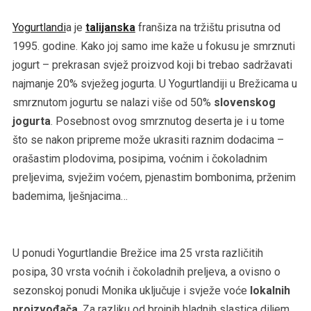
Yogurtlandi
a je
talijanska
franšiza na tržištu prisutna od
1995. godine. Kako joj samo ime kaže u fokusu je smrznuti
jogurt – prekrasan svjež proizvod koji bi trebao sadržavati
najmanje 20% svježeg jogurta. U Yogurtlandiji u Brežicama u
smrznutom jogurtu se nalazi više od 50%
slovenskog
jogurta
. Posebnost ovog smrznutog deserta je i u tome
što se nakon pripreme može ukrasiti raznim dodacima –
orašastim plodovima, posipima, voćnim i čokoladnim
preljevima, svježim voćem, pjenastim bombonima, prženim
bademima, lješnjacima…
U ponudi Yogurtlandie Brežice ima 25 vrsta različitih
posipa, 30 vrsta voćnih i čokoladnih preljeva, a ovisno o
sezonskoj ponudi Monika uključuje i svježe voće
lokalnih
proizvođača
. Za razliku od brojnih hladnih slastica diljem