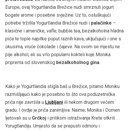
Europe, ovaj Yogurtlandia Brežice nudi smrznuti jogurt
bogate arome i posebne svježine. Uz to, osluškujući
potrebe tržišta Yogurtlandia Brežice nudi i
palačinke
–
klasične i američke, vafle, bubble tea, bezalkoholna hladna
pića te tople napitke poput raznih kava, uključujući i one s
okusima, vruće čokolade i čajeve. Na ovom se mjestu ne
pije alkohol, ali su vrlo popularni kokteli koje Monika
priprema od slovenskog
bezalkoholnog gina
.
Kako je Yogurtlandia stigla baš u Brežice, pitamo Moniku
razmišljajući kako je posebno to što ova poduzetnička
priča nije završila u
Ljubljani
ili nekom drugom većem
gradu. I ovdje je priča zanimljiva. Naime, Monika i Domen
ljetovali su u
Grčkoj
i prilikom istraživanja Krete otkrili
Yorugtlandiju. Umjesto da se prepusti odmoru i