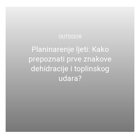
OUTDOOR
Planinarenje ljeti: Kako
prepoznati prve znakove
dehidracije i toplinskog
udara?