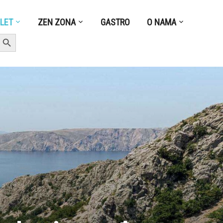
ZLET
ZEN ZONA
GASTRO
O NAMA
earch Button