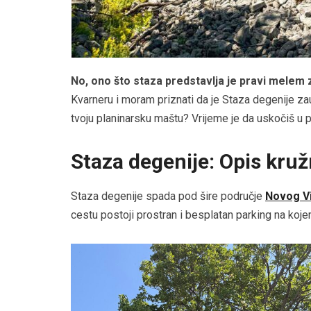
No, ono što staza predstavlja je pravi melem z
Kvarneru i moram priznati da je Staza degenije zau
tvoju planinarsku maštu? Vrijeme je da uskočiš u p
Staza degenije: Opis kruž
Staza degenije spada pod šire područje
Novog V
cestu postoji prostran i besplatan parking na koj