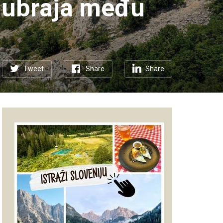
e ubraja među
Tweet
Share
Share