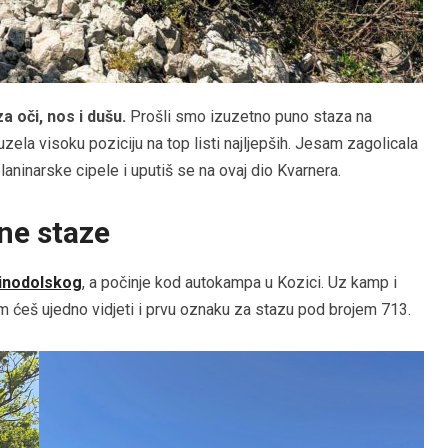
a oči, nos i dušu.
Prošli smo izuzetno puno staza na
zela visoku poziciju na top listi najljepših. Jesam zagolicala
laninarske cipele i uputiš se na ovaj dio Kvarnera.
ne staze
inodolskog
, a počinje kod autokampa u Kozici. Uz kamp i
em ćeš ujedno vidjeti i prvu oznaku za stazu pod brojem 713.