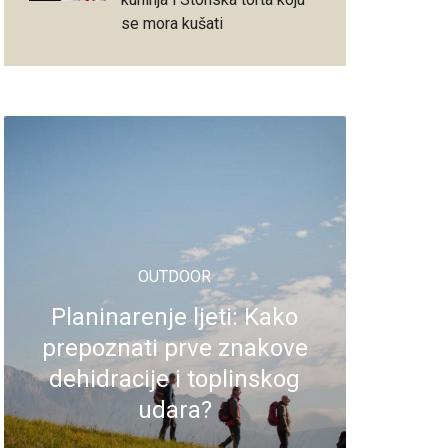
se mora kušati
OUTDOOR
Planinarenje ljeti: Kako
prepoznati prve znakove
dehidracije i toplinskog
udara?