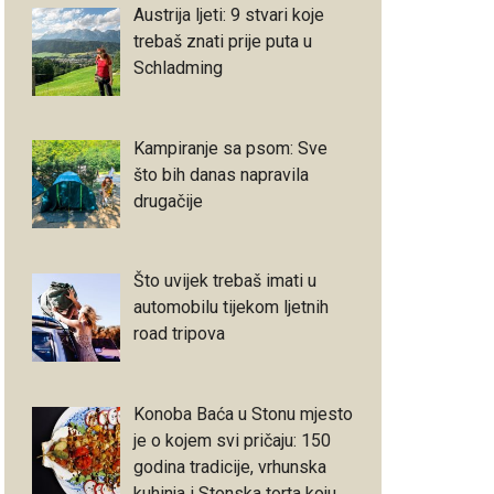
Austrija ljeti: 9 stvari koje
trebaš znati prije puta u
Schladming
Kampiranje sa psom: Sve
što bih danas napravila
drugačije
Što uvijek trebaš imati u
automobilu tijekom ljetnih
road tripova
Konoba Baća u Stonu mjesto
je o kojem svi pričaju: 150
godina tradicije, vrhunska
kuhinja i Stonska torta koju