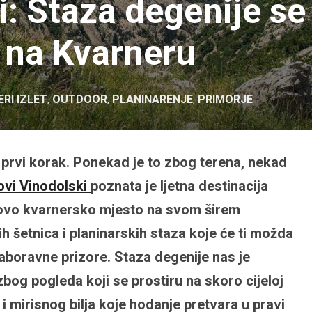
i: Staza degenije s
e na Kvarneru
RI IZLET
,
OUTDOOR
,
PLANINARENJE
,
PRIMORJE
 prvi korak. Ponekad je to zbog terena, nekad
ovi Vinodolski
poznata je ljetna destinacija
 ovo kvarnersko mjesto na svom širem
 šetnica i planinarskih staza koje će ti možda
nezaboravne prizore. Staza degenije nas je
zbog pogleda koji se prostiru na skoro cijeloj
 i mirisnog bilja koje hodanje pretvara u pravi