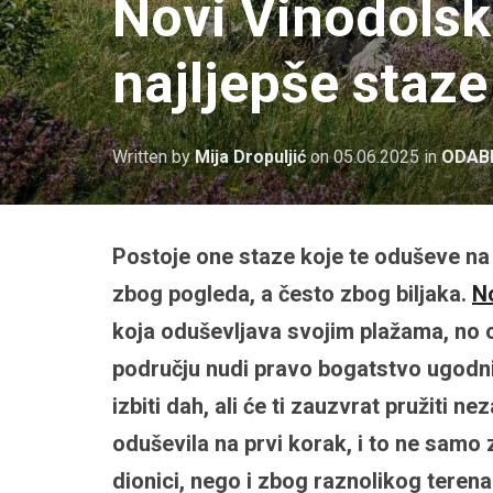
Novi Vinodolsk
najljepše staz
Written by
Mija Dropuljić
on
05.06.2025
in
ODABE
Postoje one staze koje te oduševe na
zbog pogleda, a često zbog biljaka.
N
koja oduševljava svojim plažama, no
području nudi pravo bogatstvo ugodnih
izbiti dah, ali će ti zauzvrat pružiti 
oduševila na prvi korak, i to ne samo 
dionici, nego i zbog raznolikog terena