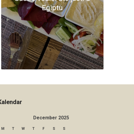
Egiptu
Kalendar
December 2025
M
T
W
T
F
S
S