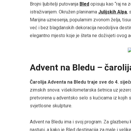
Brojni ljubitelji putovanja
Bled
opisuju kao “raj na z
istraživanjem. Okružen planinama
Julijskih Alpa
,
Marijina uznesenja, popularnim zvonom želja, tis
već i bez blagdanskih dekoracija neodoljiva desti
elegantno mjesto koje je šteta ne doživjeti ovog a
Advent na Bledu – čarolij
Čarolija Adventa na Bledu traje sve do 4. sije
zimskih snova: višekilometarska šetnica uz jezer
pretvorena u adventsko selo s kućicama iz kojih se
svjetlosne skulpture.
Advent na Bledu ima i svoj program. Za glazbenu 
nastupi, a kako je Bled destinacija za male i velik