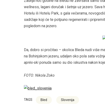
Zadnja noć godine na Bledu ne završava samo od
wellness, lagani doručak i šetnje uz jezero. Sava
Hotelu ili Hotelu Park, s gala večerama, novogo
sadržaje koji će te potpuno regenerirati i pripremit
pogledom na jezero.
Da, dobro si pročitao – okolica Bleda nudi više man
na Bohinjskom jezeru, udaljen oko pola sata vožnj
après-ski
ponuda samo su dio iskustva nakon kojeg 
FOTO: Nikola Zoko
TAGS
Bled
Slovenija