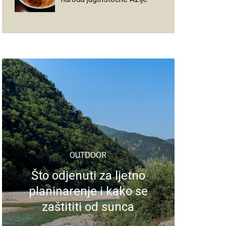
OUTDOOR
Što odjenuti za ljetno
planinarenje i kako se
zaštititi od sunca