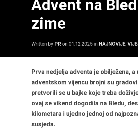
Advent na Bled
zime
Written by
PR
on
01.12.2025
in
NAJNOVIJE
,
VIJE
Prva nedjelja adventa je obilježena, a
adventskom vijencu brojni su gradovi 
pretvorili se u bajke koje treba doživje
ovaj se vikend dogodila na Bledu, des
kilometara i ujedno jednoj od najpoznati
susjeda.