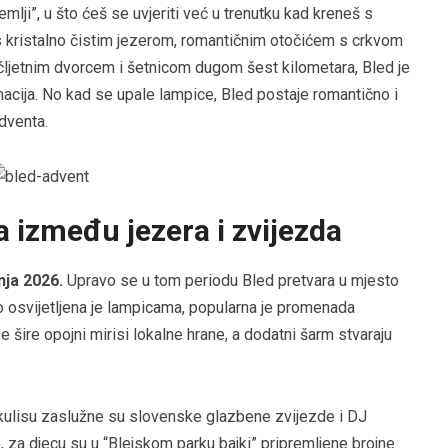
emlji”, u što ćeš se uvjeriti već u trenutku kad kreneš s
 s kristalno čistim jezerom, romantičnim otočićem s crkvom
ućljetnim dvorcem i šetnicom dugom šest kilometara, Bled je
nacija. No kad se upale lampice, Bled postaje romantično i
dventa.
a između jezera i zvijezda
čnja 2026.
Upravo se u tom periodu Bled pretvara u mjesto
o osvijetljena je lampicama, popularna je promenada
 šire opojni mirisi lokalne hrane, a dodatni šarm stvaraju
kulisu zaslužne su slovenske glazbene zvijezde i DJ
e, za djecu su u “Blejskom parku bajki” pripremljene brojne