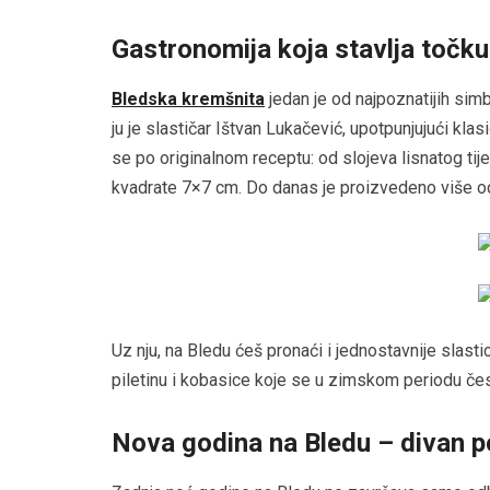
Gastronomija koja stavlja točku
Bledska kremšnita
jedan je od najpoznatijih sim
ju je slastičar Ištvan Lukačević, upotpunjujući kl
se po originalnom receptu: od slojeva lisnatog tije
kvadrate 7×7 cm. Do danas je proizvedeno više od
Uz nju, na Bledu ćeš pronaći i jednostavnije slastic
piletinu i kobasice koje se u zimskom periodu čest
Nova godina na Bledu – divan p