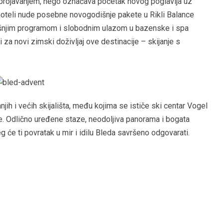
brojavanjem, nego označava početak novog poglavlja uz
 hoteli nude posebne novogodišnje pakete u Rikli Balance
dišnjim programom i slobodnim ulazom u bazenske i spa
i za novi zimski doživljaj ove destinacije – skijanje s
jih i većih skijališta, među kojima se ističe ski centar Vogel
e. Odlično uređene staze, neodoljiva panorama i bogata
će ti povratak u mir i idilu Bleda savršeno odgovarati.