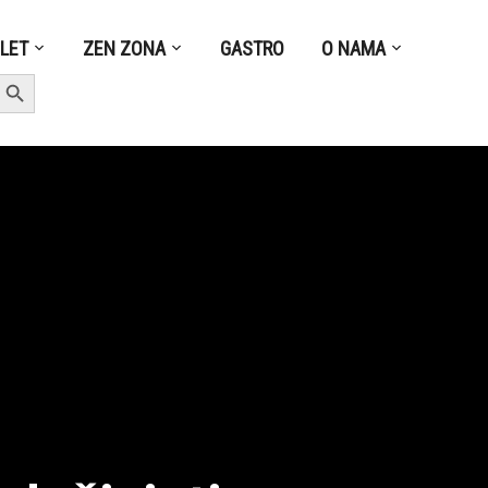
ZLET
ZEN ZONA
GASTRO
O NAMA
earch Button