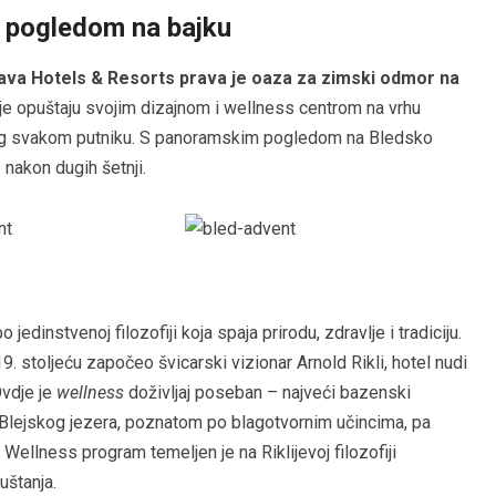
s pogledom na bajku
Sava Hotels & Resorts prava je oaza za zimski odmor na
je opuštaju svojim dizajnom i wellness centrom na vrhu
trag svakom putniku. S panoramskim pogledom na Bledsko
 nakon dugih šetnji.
jedinstvenoj filozofiji koja spaja prirodu, zdravlje i tradiciju.
 19. stoljeću započeo švicarski vizionar Arnold Rikli, hotel nudi
Ovdje je
wellness
doživljaj poseban – najveći bazenski
Blejskog jezera, poznatom po blagotvornim učincima, pa
 Wellness program temeljen je na Riklijevoj filozofiji
uštanja.