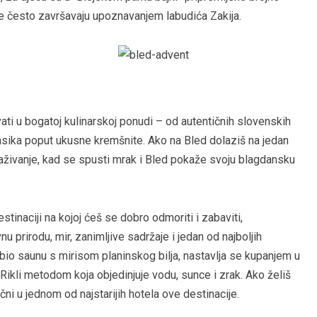
je često završavaju upoznavanjem labudića Zakija.
vati u bogatoj kulinarskoj ponudi – od autentičnih slovenskih
lasika poput ukusne kremšnite. Ako na Bled dolaziš na jedan
raživanje, kad se spusti mrak i Bled pokaže svoju blagdansku
tinaciji na kojoj ćeš se dobro odmoriti i zabaviti,
u prirodu, mir, zanimljive sadržaje i jedan od najboljih
 bio saunu s mirisom planinskog bilja, nastavlja se kupanjem u
kli metodom koja objedinjuje vodu, sunce i zrak. Ako želiš
čni u jednom od najstarijih hotela ove destinacije.