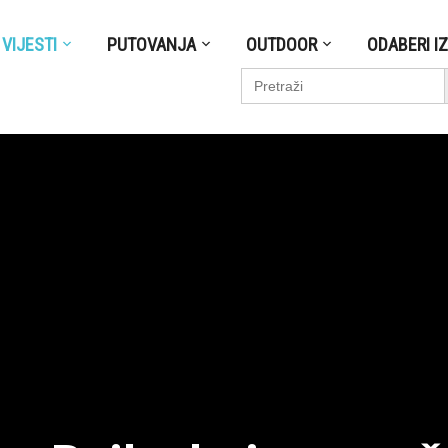
VIJESTI
PUTOVANJA
OUTDOOR
ODABERI I
S
Search
for: