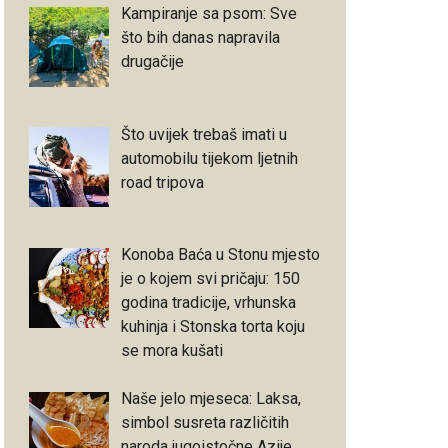
Kampiranje sa psom: Sve
što bih danas napravila
drugačije
Što uvijek trebaš imati u
automobilu tijekom ljetnih
road tripova
Konoba Baća u Stonu mjesto
je o kojem svi pričaju: 150
godina tradicije, vrhunska
kuhinja i Stonska torta koju
se mora kušati
Naše jelo mjeseca: Laksa,
simbol susreta različitih
naroda jugoistočne Azije