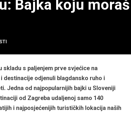
u: Bajka koju moraš 
STI
 u skladu s paljenjem prve svjećice na
i destinacije odjenuli blagdansko ruho i
ti. Jedna od najpopularnijih bajki u Sloveniji
tinaciji od Zagreba udaljenoj samo 140
jih i najposjećenijih turističkih lokacija naših