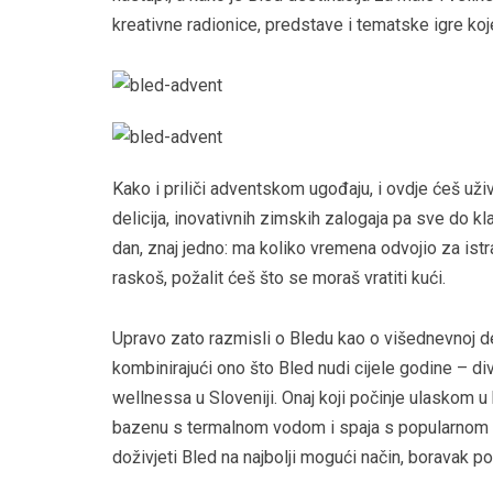
kreativne radionice, predstave i tematske igre ko
Kako i priliči adventskom ugođaju, i ovdje ćeš uži
delicija, inovativnih zimskih zalogaja pa sve do k
dan, znaj jedno: ma koliko vremena odvojio za ist
raskoš, požalit ćeš što se moraš vratiti kući.
Upravo zato razmisli o Bledu kao o višednevnoj des
kombinirajući ono što Bled nudi cijele godine – divn
wellnessa u Sloveniji. Onaj koji počinje ulaskom u
bazenu s termalnom vodom i spaja s popularnom Ri
doživjeti Bled na najbolji mogući način, boravak po