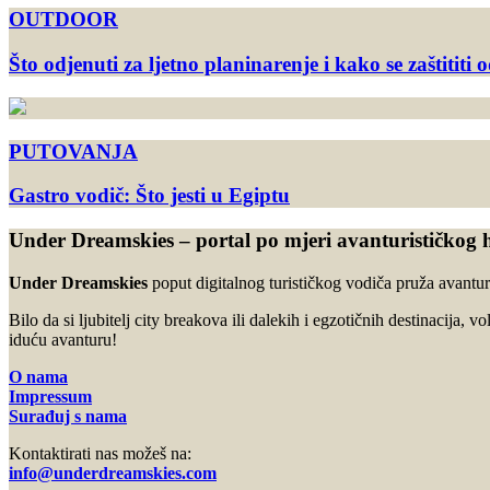
OUTDOOR
Što odjenuti za ljetno planinarenje i kako se zaštititi 
PUTOVANJA
Gastro vodič: Što jesti u Egiptu
Under Dreamskies – portal po mjeri avanturističkog 
Under Dreamskies
poput digitalnog turističkog vodiča pruža avanturi
Bilo da si ljubitelj city breakova ili dalekih i egzotičnih destinacija, v
iduću avanturu!
O nama
Impressum
Surađuj s nama
Kontaktirati nas možeš na:
info@underdreamskies.com