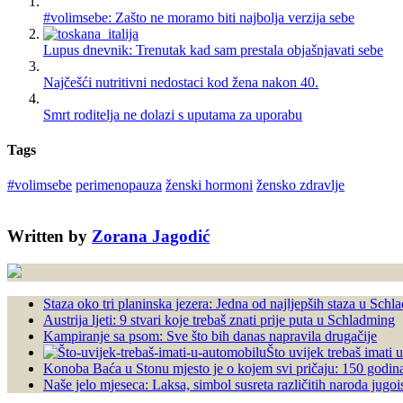
#volimsebe: Zašto ne moramo biti najbolja verzija sebe
Lupus dnevnik: Trenutak kad sam prestala objašnjavati sebe
Najčešći nutritivni nedostaci kod žena nakon 40.
Smrt roditelja ne dolazi s uputama za uporabu
Tags
#volimsebe
perimenopauza
ženski hormoni
žensko zdravlje
Written by
Zorana Jagodić
Staza oko tri planinska jezera: Jedna od najljepših staza u Sch
Austrija ljeti: 9 stvari koje trebaš znati prije puta u Schladming
Kampiranje sa psom: Sve što bih danas napravila drugačije
Što uvijek trebaš imati 
Konoba Baća u Stonu mjesto je o kojem svi pričaju: 150 godina 
Naše jelo mjeseca: Laksa, simbol susreta različitih naroda jugoi