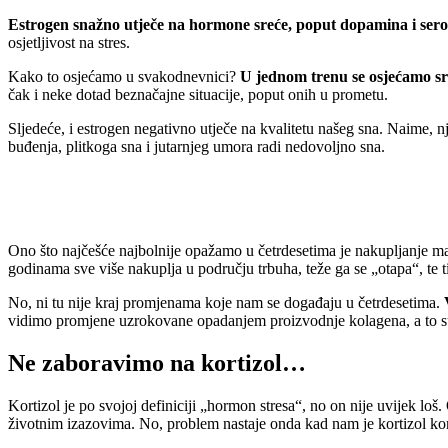
Estrogen snažno utječe na hormone sreće, poput dopamina i ser
osjetljivost na stres.
Kako to osjećamo u svakodnevnici?
U jednom trenu se osjećamo sre
čak i neke dotad beznačajne situacije, poput onih u prometu.
Sljedeće, i estrogen negativno utječe na kvalitetu našeg sna. Naime, 
buđenja, plitkoga sna i jutarnjeg umora radi nedovoljno sna.
Ono što najčešće najbolnije opažamo u četrdesetima je nakupljanje ma
godinama sve više nakuplja u području trbuha, teže ga se „otapa“, te tij
No, ni tu nije kraj promjenama koje nam se događaju u četrdesetima.
vidimo promjene uzrokovane opadanjem proizvodnje kolagena, a to su suh
Ne zaboravimo na kortizol…
Kortizol je po svojoj definiciji „hormon stresa“, no on nije uvijek l
životnim izazovima. No, problem nastaje onda kad nam je kortizol k