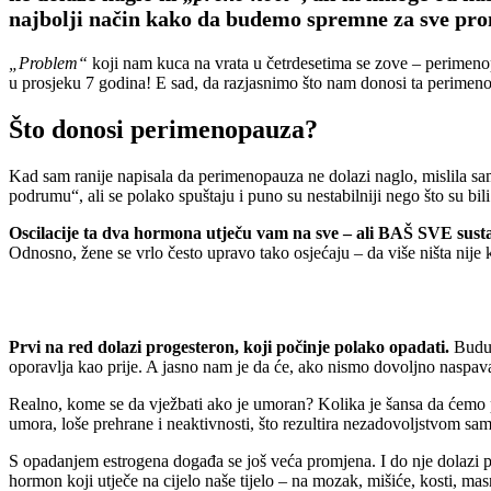
najbolji način kako da budemo spremne za sve prom
„Problem“
koji nam kuca na vrata u četrdesetima se zove – perimen
u prosjeku 7 godina! E sad, da razjasnimo što nam donosi ta perimenop
Što donosi perimenopauza?
Kad sam ranije napisala da perimenopauza ne dolazi naglo, mislila sa
podrumu“, ali se polako spuštaju i puno su nestabilniji nego što su bil
Oscilacije ta dva hormona utječu vam na sve – ali BAŠ SVE susta
Odnosno, žene se vrlo često upravo tako osjećaju – da više ništa nije 
Prvi na red dolazi progesteron, koji počinje polako opadati.
Buduć
oporavlja kao prije. A jasno nam je da će, ako nismo dovoljno naspa
Realno, kome se da vježbati ako je umoran? Kolika je šansa da ćemo 
umora, loše prehrane i neaktivnosti, što rezultira nezadovoljstvom sa
S opadanjem estrogena događa se još veća promjena. I do nje dolazi p
hormon koji utječe na cijelo naše tijelo – na mozak, mišiće, kosti, masn