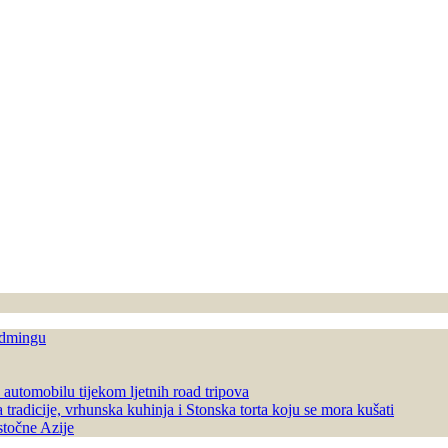
ladmingu
u automobilu tijekom ljetnih road tripova
tradicije, vrhunska kuhinja i Stonska torta koju se mora kušati
stočne Azije