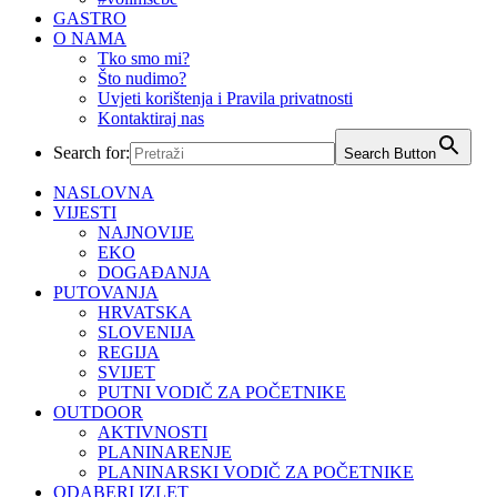
GASTRO
O NAMA
Tko smo mi?
Što nudimo?
Uvjeti korištenja i Pravila privatnosti
Kontaktiraj nas
Search for:
Search Button
NASLOVNA
VIJESTI
NAJNOVIJE
EKO
DOGAĐANJA
PUTOVANJA
HRVATSKA
SLOVENIJA
REGIJA
SVIJET
PUTNI VODIČ ZA POČETNIKE
OUTDOOR
AKTIVNOSTI
PLANINARENJE
PLANINARSKI VODIČ ZA POČETNIKE
ODABERI IZLET