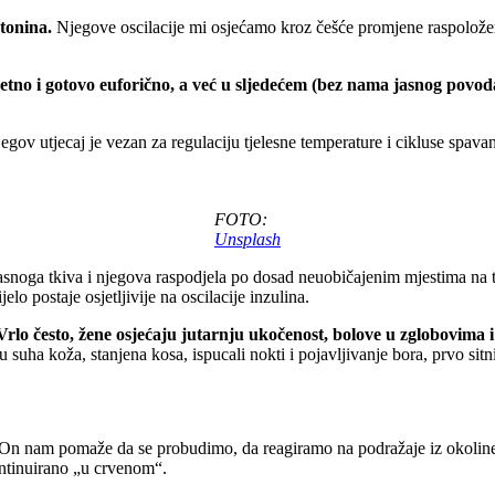
otonina.
Njegove oscilacije mi osjećamo kroz češće promjene raspoloženj
tno i gotovo euforično, a već u sljedećem (bez nama jasnog povoda)
njegov utjecaj je vezan za regulaciju tjelesne temperature i cikluse sp
FOTO:
Unsplash
snoga tkiva i njegova raspodjela po dosad neuobičajenim mjestima na t
elo postaje osjetljivije na oscilacije inzulina.
Vrlo često, žene osjećaju jutarnju ukočenost, bolove u zglobovima 
a koža, stanjena kosa, ispucali nokti i pojavljivanje bora, prvo sitnih
oš. On nam pomaže da se probudimo, da reagiramo na podražaje iz okoline
ontinuirano „u crvenom“.