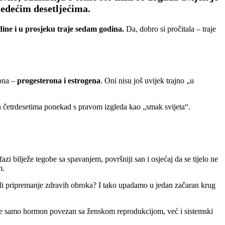
jedećim desetljećima.
ine i u prosjeku traje sedam godina.
Da, dobro si pročitala – traje
mona –
progesterona i estrogena
. Oni nisu još uvijek trajno „u
 u četrdesetima ponekad s pravom izgleda kao „smak svijeta“.
i bilježe tegobe sa spavanjem, površniji san i osjećaj da se tijelo ne
om.
ili pripremanje zdravih obroka? I tako upadamo u jedan začaran krug
je samo hormon povezan sa ženskom reprodukcijom, već i sistemski