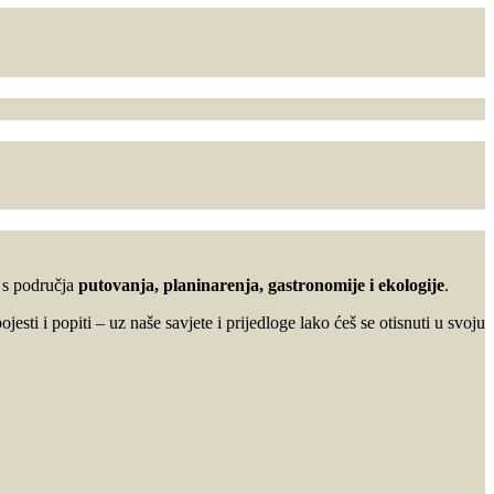
u s područja
putovanja, planinarenja, gastronomije i ekologije
.
ojesti i popiti – uz naše savjete i prijedloge lako ćeš se otisnuti u svoju