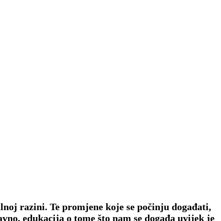
noj razini. Te promjene koje se počinju događati,
ravno, edukacija o tome što nam se događa uvijek je