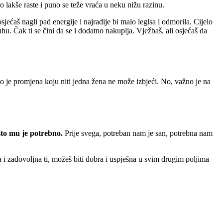
o lakše raste i puno se teže vraća u neku nižu razinu.
ećaš nagli pad energije i najradije bi malo leglsa i odmorila. Cijelo
uhu. Čak ti se čini da se i dodatno nakuplja. Vježbaš, ali osjećaš da
o je promjena koju niti jedna žena ne može izbjeći. No, važno je na
 što mu je potrebno.
Prije svega, potreban nam je san, potrebna nam
 i zadovoljna ti, možeš biti dobra i uspješna u svim drugim poljima