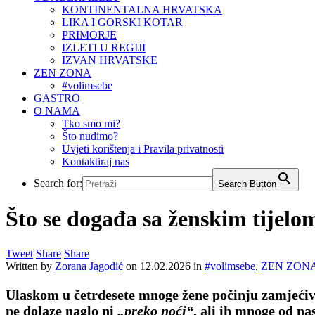
KONTINENTALNA HRVATSKA
LIKA I GORSKI KOTAR
PRIMORJE
IZLETI U REGIJI
IZVAN HRVATSKE
ZEN ZONA
#volimsebe
GASTRO
O NAMA
Tko smo mi?
Što nudimo?
Uvjeti korištenja i Pravila privatnosti
Kontaktiraj nas
Search for:
Search Button
Što se događa sa ženskim tijelo
Tweet
Share
Share
Written by
Zorana Jagodić
on
12.02.2026
in
#volimsebe
,
ZEN ZON
Ulaskom u četrdesete mnoge žene počinju zamjećivat
ne dolaze naglo ni
„preko noći“
, ali ih mnoge od n