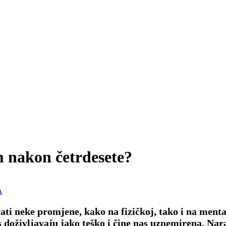
m nakon četrdesete?
A
i neke promjene, kako na fizičkoj, tako i na mental
as doživljavaju jako teško i čine nas uznemirena. Na