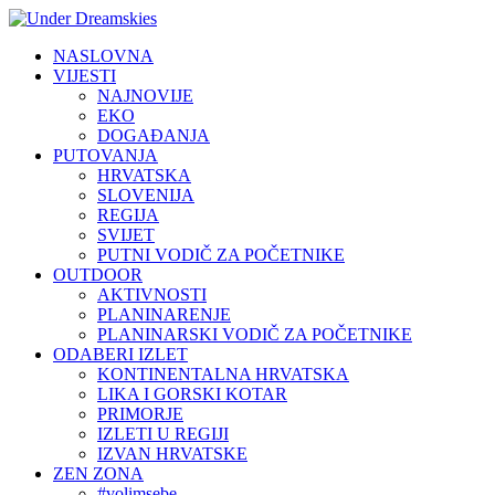
NASLOVNA
VIJESTI
NAJNOVIJE
EKO
DOGAĐANJA
PUTOVANJA
HRVATSKA
SLOVENIJA
REGIJA
SVIJET
PUTNI VODIČ ZA POČETNIKE
OUTDOOR
AKTIVNOSTI
PLANINARENJE
PLANINARSKI VODIČ ZA POČETNIKE
ODABERI IZLET
KONTINENTALNA HRVATSKA
LIKA I GORSKI KOTAR
PRIMORJE
IZLETI U REGIJI
IZVAN HRVATSKE
ZEN ZONA
#volimsebe