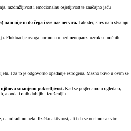
a, razdražljivost i emocionalnu osjetljivost te značajno jaču
 nam nije ni do čega i sve nas nervira.
Također, stres nam stvaraju
avanja. Fluktuacije ovoga hormona u perimenopauzi uzrok su noćnih
ijelu. I za to je odgovorno opadanje estrogena. Masno tkivo u ovim se
i njihovu smanjenu pokretljivost.
Kad se pogledamo u ogledalo,
, a onda i onih dubljih i izraženijih.
, da odradimo neku fizičku aktivnost, ali i da se nosimo sa svim