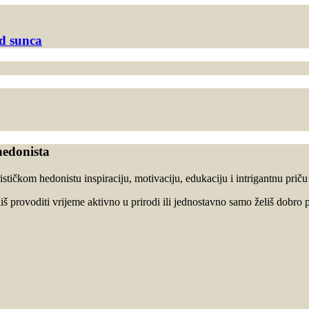
od sunca
hedonista
stičkom hedonistu inspiraciju, motivaciju, edukaciju i intrigantnu prič
oliš provoditi vrijeme aktivno u prirodi ili jednostavno samo želiš dobro p