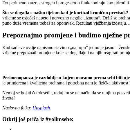
Do perimenopauze, estrogen i progesteron funkcioniraju kao prirodni a
Što se događa s našim tijelom kad je kortizol kronično previsok?
vrijeme se osjećaš napeto i nervozno negdje „iznutra“. Držiš se prehrane
puno duže vremena trebaš za oporavak. Rezultati vježbanja izostaju… 
Prepoznajmo promjene i budimo nježne p
Kad sad sve ovdje napisano stavimo „na hrpu“ jedno je jasno – žensko 
vrijeme prepoznati promjene koje se događaju i na njih reagirati prim
Perimenopauza je razdoblje u kojem moramo prema sebi biti nježne
je primjerena i kvalitetna prehrana i potrebna nam je fizička aktivnos
Nemoj se bojati četrdesetih, raduj im se na način da se u njima posve
života!
Naslovna fotka:
Unsplash
Otkrij još priča iz #volimsebe: