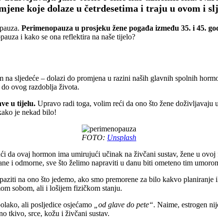
jene koje dolaze u četrdesetima i traju u ovom i sl
opauza.
Perimenopauza u prosjeku žene pogađa između 35. i 45. god
auza i kako se ona reflektira na naše tijelo?
m na sljedeće – dolazi do promjena u razini naših glavnih spolnih hor
i do ovog razdoblja života.
ve u tijelu.
Upravo radi toga, volim reći da ono što žene doživljavaju
kako je nekad bilo!
FOTO:
Unsplash
i da ovaj hormon ima umirujući učinak na živčani sustav, žene u ovoj faz
vane i odmorne, sve što želimo napraviti u danu biti ometeno tim umor
paziti na ono što jedemo, ako smo premorene za bilo kakvo planiranje 
mom sobom, ali i lošijem fizičkom stanju.
olako, ali posljedice osjećamo
„od glave do pete“
. Naime, estrogen ni
o tkivo, srce, kožu i živčani sustav.