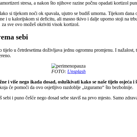
mortizeri stresa, a nakon što njihove razine počnu opadati kortizol pun
Iako si tijekom noći ok spavala, ujutro se budiš umorna. Tijekom dana osj
 i u kalorijskom si deficitu, ali masno tkivo i dalje uporno stoji na trb
za sve ovo možeš okriviti visok kortizol.
rema sebi
tijelo u četrdesetima doživljava jednu ogromnu promjenu. I nažalost, t
jereno.
FOTO:
Unsplash
 i više nego ikada dosad, osluškivati kako se naše tijelo osjeća i
t koja će pomoći da ovo osjetljivo razdoblje „izguramo“ što bezbolnije.
tiš sebi i puno češće nego dosad sebe staviš na prvo mjesto. Samo zdrava