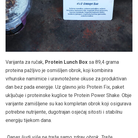
Varijanta za ručak,
Protein Lunch Box
sa 89,4 grama
proteina pažljivo je osmišljen obrok, koji kombinira
vrhunske namirnice i uravnotežene okuse za produktivan
dan bez pada energije. Uz glavno jelo Protein Fix, paket
uključuje i proteinske kuglice te Protein Power Shake. Obje
varijante zamišljene su kao kompletan obrok koji osigurava
potrebne nutrijente, dugotrajan osjećaj sitosti i stabilnu
energiju tijekom dana.
„Danas ljudi više ne traže samo zdrav obrok. Traže