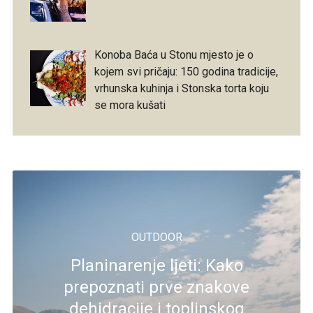
Konoba Baća u Stonu mjesto je o
kojem svi pričaju: 150 godina tradicije,
vrhunska kuhinja i Stonska torta koju
se mora kušati
OUTDOOR
Planinarenje ljeti: Kako
prepoznati prve znakove
dehidracije i toplinskog