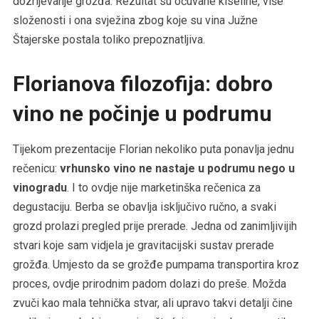
dozrijevanje grožđa. Rezultat su očuvane kiseline, više
složenosti i ona svježina zbog koje su vina Južne
Štajerske postala toliko prepoznatljiva.
Florianova filozofija: dobro
vino ne počinje u podrumu
Tijekom prezentacije Florian nekoliko puta ponavlja jednu
rečenicu:
vrhunsko vino ne nastaje u podrumu nego u
vinogradu
. I to ovdje nije marketinška rečenica za
degustaciju. Berba se obavlja isključivo ručno, a svaki
grozd prolazi pregled prije prerade. Jedna od zanimljivijih
stvari koje sam vidjela je gravitacijski sustav prerade
grožđa. Umjesto da se grožđe pumpama transportira kroz
proces, ovdje prirodnim padom dolazi do preše. Možda
zvuči kao mala tehnička stvar, ali upravo takvi detalji čine