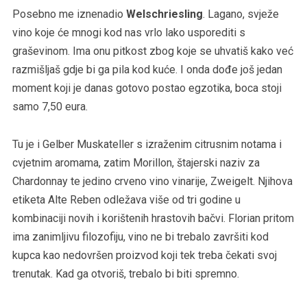
Posebno me iznenadio
Welschriesling
. Lagano, svježe
vino koje će mnogi kod nas vrlo lako usporediti s
graševinom. Ima onu pitkost zbog koje se uhvatiš kako već
razmišljaš gdje bi ga pila kod kuće. I onda dođe još jedan
moment koji je danas gotovo postao egzotika, boca stoji
samo 7,50 eura.
Tu je i Gelber Muskateller s izraženim citrusnim notama i
cvjetnim aromama, zatim Morillon, štajerski naziv za
Chardonnay te jedino crveno vino vinarije, Zweigelt. Njihova
etiketa Alte Reben odležava više od tri godine u
kombinaciji novih i korištenih hrastovih bačvi. Florian pritom
ima zanimljivu filozofiju, vino ne bi trebalo završiti kod
kupca kao nedovršen proizvod koji tek treba čekati svoj
trenutak. Kad ga otvoriš, trebalo bi biti spremno.