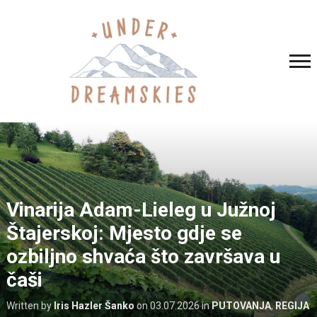
Vinarija Adam-Lieleg u Južnoj
Štajerskoj: Mjesto gdje se
ozbiljno shvaća što završava u
čaši
Written by
Iris Hazler Šanko
on
03.07.2026
in
PUTOVANJA
,
REGIJA