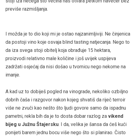
stoji iza nečega što većina nas otvara petkom navečer bez
previše razmišljanja.
I možda je to dio koji mi je ostao najzanimljiviji. Ne činjenica
da postoji vino koje osvaja blind tasting natjecanja. Nego to
da iza svega stoji obitelj koja obrađuje 15 hektara,
proizvodi relativno male količine i još uvijek uspijeva
zadržati osjećaj da nisi došao u tvornicu nego nekome na
imanje.
A kad uz to dobiješ pogled na vinograde, nekoliko ozbiljno
dobrih čaša i razgovor nakon kojeg shvatiš da riječ terroir
više ne zvuči kao nešto što ljudi govore samo da ispadnu
pametni, rekla bih da je to dosta dobar razlog za
vikend
bijeg u Južnu Štajersku
. I da, velika je šansa da ćeš kući
ponijeti barem jednu bocu više nego što si planirao. Čisto