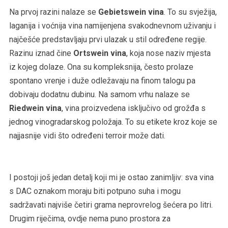
Na prvoj razini nalaze se
Gebietswein vina
. To su svježija,
laganija i voćnija vina namijenjena svakodnevnom uživanju i
najčešće predstavljaju prvi ulazak u stil određene regije.
Razinu iznad čine
Ortswein vina
, koja nose naziv mjesta
iz kojeg dolaze. Ona su kompleksnija, često prolaze
spontano vrenje i duže odležavaju na finom talogu pa
dobivaju dodatnu dubinu. Na samom vrhu nalaze se
Riedwein vina
, vina proizvedena isključivo od grožđa s
jednog vinogradarskog položaja. To su etikete kroz koje se
najjasnije vidi što određeni terroir može dati.
I postoji još jedan detalj koji mi je ostao zanimljiv: sva vina
s DAC oznakom moraju biti potpuno suha i mogu
sadržavati najviše četiri grama neprovrelog šećera po litri.
Drugim riječima, ovdje nema puno prostora za