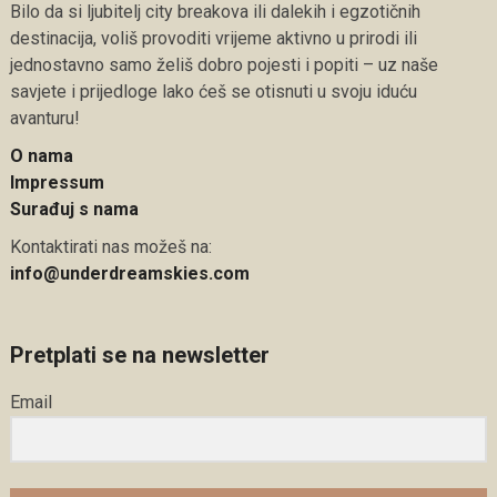
Bilo da si ljubitelj city breakova ili dalekih i egzotičnih
destinacija, voliš provoditi vrijeme aktivno u prirodi ili
jednostavno samo želiš dobro pojesti i popiti – uz naše
savjete i prijedloge lako ćeš se otisnuti u svoju iduću
avanturu!
O nama
Impressum
Surađuj s nama
Kontaktirati nas možeš na:
info@underdreamskies.com
Pretplati se na newsletter
Email