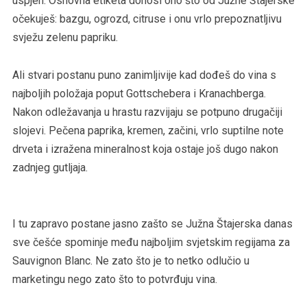
uspjeh. Osnovna etiketa donosi ono što od Južne Štajerske
očekuješ: bazgu, ogrozd, citruse i onu vrlo prepoznatljivu
svježu zelenu papriku.
Ali stvari postanu puno zanimljivije kad dođeš do vina s
najboljih položaja poput Gottschebera i Kranachberga.
Nakon odležavanja u hrastu razvijaju se potpuno drugačiji
slojevi. Pečena paprika, kremen, začini, vrlo suptilne note
drveta i izražena mineralnost koja ostaje još dugo nakon
zadnjeg gutljaja.
I tu zapravo postane jasno zašto se Južna Štajerska danas
sve češće spominje među najboljim svjetskim regijama za
Sauvignon Blanc. Ne zato što je to netko odlučio u
marketingu nego zato što to potvrđuju vina.