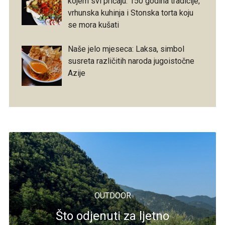
kojem svi pričaju: 150 godina tradicije,
vrhunska kuhinja i Stonska torta koju
se mora kušati
Naše jelo mjeseca: Laksa, simbol
susreta različitih naroda jugoistočne
Azije
OUTDOOR
Što odjenuti za ljetno