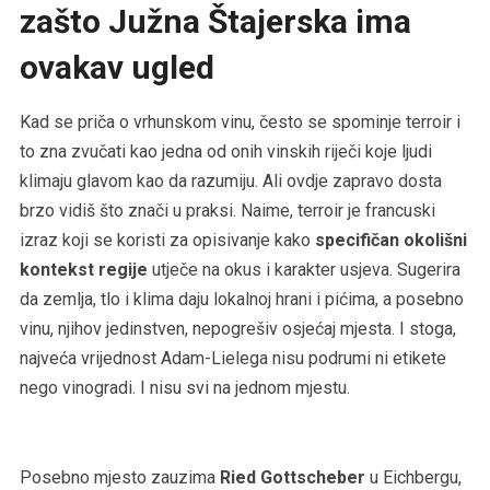
zašto Južna Štajerska ima
ovakav ugled
Kad se priča o vrhunskom vinu, često se spominje terroir i
to zna zvučati kao jedna od onih vinskih riječi koje ljudi
klimaju glavom kao da razumiju. Ali ovdje zapravo dosta
brzo vidiš što znači u praksi. Naime, terroir je francuski
izraz koji se koristi za opisivanje kako
specifičan okolišni
kontekst regije
utječe na okus i karakter usjeva. Sugerira
da zemlja, tlo i klima daju lokalnoj hrani i pićima, a posebno
vinu, njihov jedinstven, nepogrešiv osjećaj mjesta. I stoga,
najveća vrijednost Adam-Lielega nisu podrumi ni etikete
nego vinogradi. I nisu svi na jednom mjestu.
Posebno mjesto zauzima
Ried Gottscheber
u Eichbergu,