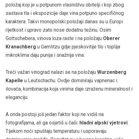
položaj koji je u potpunom vlasništvu obitelji i koji zbog
sastava tla i ekspozicije daje vina potpuno specifičnog
karaktera. Takvi monopolski položaji danas su u Europi
rijetkost i upravo zato nose dodatnu težinu. Osim
Gottschebera, vinova loza raste i na položaju
Oberer
Kranachberg
u Gamlitzu gdje pjeskovitije tlo i toplija
mikroklima daju punija i snažnija vina.
Treći važan vinograd nalazi se na položaju
Wurzenberg
Kapelle
u Leutschachu. Ovdje dominiraju vapnenac i
ilovača, kombinacija koja vinima daje izraženu mineralnost i
eleganciju.
A onda postoji još jedan faktor koji ne vidiš na
fotografijama, ali ga osjetiš u čaši:
hladni alpski vjetrovi
.
Tijekom noći spuštaju temperaturu i usporavaju