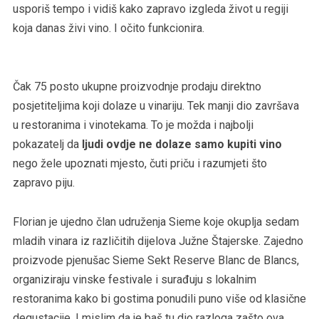
usporiš tempo i vidiš kako zapravo izgleda život u regiji
koja danas živi vino. I očito funkcionira.
Čak 75 posto ukupne proizvodnje prodaju direktno
posjetiteljima koji dolaze u vinariju. Tek manji dio završava
u restoranima i vinotekama. To je možda i najbolji
pokazatelj da
ljudi ovdje ne dolaze samo kupiti vino
nego žele upoznati mjesto, čuti priču i razumjeti što
zapravo piju.
Florian je ujedno član udruženja Sieme koje okuplja sedam
mladih vinara iz različitih dijelova Južne Štajerske. Zajedno
proizvode pjenušac Sieme Sekt Reserve Blanc de Blancs,
organiziraju vinske festivale i surađuju s lokalnim
restoranima kako bi gostima ponudili puno više od klasične
degustacije. I mislim da je baš tu dio razloga zašto ova