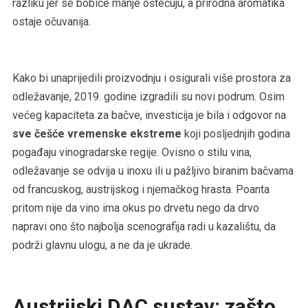
razliku jer se bobice manje oštećuju, a prirodna aromatika
ostaje očuvanija.
Kako bi unaprijedili proizvodnju i osigurali više prostora za
odležavanje, 2019. godine izgradili su novi podrum. Osim
većeg kapaciteta za bačve, investicija je bila i odgovor na
sve češće vremenske ekstreme
koji posljednjih godina
pogađaju vinogradarske regije. Ovisno o stilu vina,
odležavanje se odvija u inoxu ili u pažljivo biranim bačvama
od francuskog, austrijskog i njemačkog hrasta. Poanta
pritom nije da vino ima okus po drvetu nego da drvo
napravi ono što najbolja scenografija radi u kazalištu, da
podrži glavnu ulogu, a ne da je ukrade.
Austrijski DAC sustav: zašto