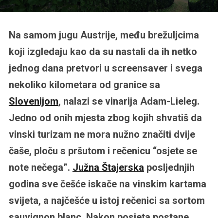
Na samom jugu Austrije, među brežuljcima
koji izgledaju kao da su nastali da ih netko
jednog dana pretvori u screensaver i svega
nekoliko kilometara od granice sa
Slovenijom
, nalazi se vinarija Adam-Lieleg.
Jedno od onih mjesta zbog kojih shvatiš da
vinski turizam ne mora nužno značiti dvije
čaše, ploču s pršutom i rečenicu “osjete se
note nečega”.
Južna Štajerska
posljednjih
godina sve češće iskače na vinskim kartama
svijeta, a najčešće u istoj rečenici sa sortom
sauvignon blanc. Nakon posjeta postane